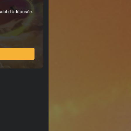
sabb tétlépcsőn.