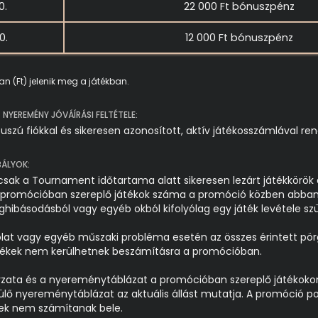
0.
22 000 Ft bónuszpénz
0.
12 000 Ft bónuszpénz
n (Ft) jelenik meg a játékban.
NYEREMÉNY JÓVÁÍRÁSI FELTÉTELE:
tuszú fiókkal és sikeresen azonosított, aktív játékosszámlával ren
BÁLYOK:
sak a Tournament időtartama alatt sikeresen lezárt játékkörö
A promócióban szereplő játékok száma a promóció közben abba
hibásodásból vagy egyéb okból kifolyólag egy játék levétele sz
at vagy egyéb műszaki probléma esetén az összes érintett pörge
rtékek nem kerülhetnek beszámításra a promócióban.
zata és a nyereménytáblázat a promócióban szereplő játékokon
ssülő nyereménytáblázat az aktuális állást mutatja. A promóció 
k nem számítanak bele.