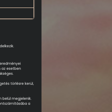
delkezik.
k eredményei
n az esetben
ükséges.
tés törlésre kerül,
 belül megjelenik.
pontszámításába a