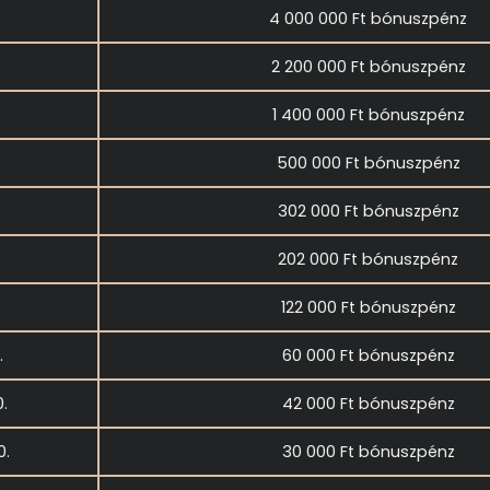
4 000 000 Ft bónuszpénz
2 200 000 Ft bónuszpénz
1 400 000 Ft bónuszpénz
500 000 Ft bónuszpénz
302 000 Ft bónuszpénz
202 000 Ft bónuszpénz
122 000 Ft bónuszpénz
.
60 000 Ft bónuszpénz
.
42 000 Ft bónuszpénz
0.
30 000 Ft bónuszpénz