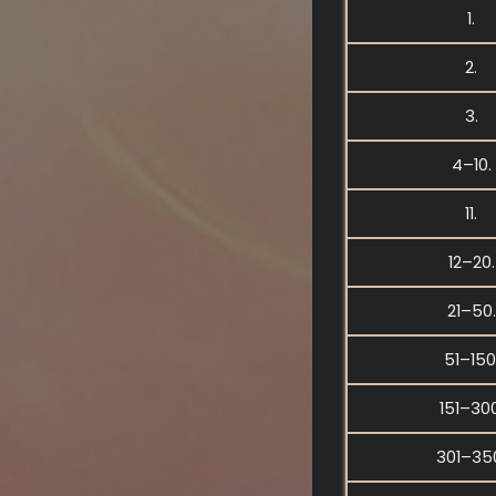
1.
2.
3.
4–10.
11.
12–20.
21–50.
51–150
151–300
301–35