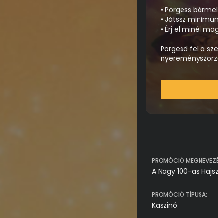
• Pörgess bármely
• Játssz minimum
• Érj el minél ma
Pörgesd fel a sz
nyereményszorzó
PROMÓCIÓ MEGNEVEZÉ
A Nagy 100-as Hajs
PROMÓCIÓ TÍPUSA:
Kaszinó