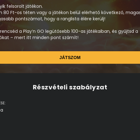
ik felsorolt játékon.
 80 Ft-os téten vagy a játékon belül elérhető következő, maga
gasabb pontszámot, hogy a ranglista élére kerülj!
erencséd a Play’n GO legütősebb 100-as játékaiban, és gyűjtsd a
kat – mert itt minden pont számít!
JÁTSZOM
Részvételi szabályzat
SE:
za