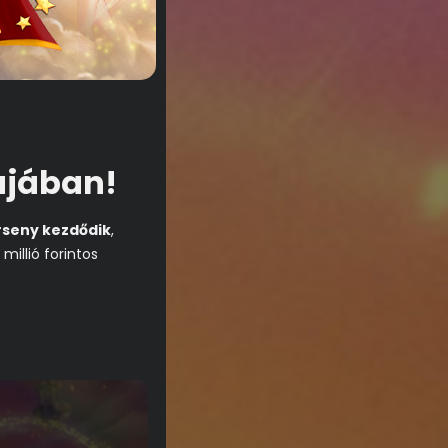
ájában!
rseny kezdődik
,
illió forintos