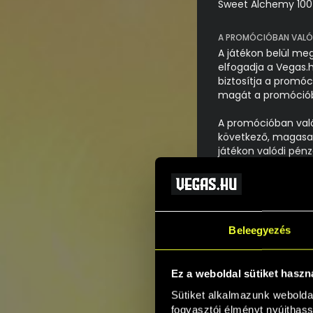
Sweet Alchemy 100
A PROMÓCIÓBAN VALÓ R
A játékon belül me
elfogadja a Vegas.h
biztosítja a promóc
magát a promóciób
A promócióban való 
következő, magasabb
játékon valódi pén
nem jelent többletk
A JÁTÉK MENETE:
A promóció során a 
Beleegyezés
A ranglistapontok 
rendelkező Játékoso
Ez a weboldal sütiket haszn
Egyenlő pontszámot
Sütiket alkalmazunk webolda
az adott pontszám
fogyasztói élményt nyújthass