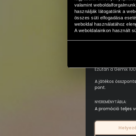
valamint weboldalforgalmunk
PONTSZÁMÍTÁS:
használják látogatóink a webo
A promócióban a po
összes süti elfogadása eseté
játékonkénti nyere
weboldal használatához eleng
A weboldalainkon használt süt
A Játékos pontszáma
elért pontszám.
Példa a pontszámít
Tételezzük fel, hog
megpörget 100 Ft-ot
Ezután a Gemix 100 
A játékos összpont
pont.
NYEREMÉNYTÁBLA:
A promóció teljes 
Helyez