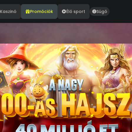
Kaszinó
Promóciók
Élő sport
Súgó