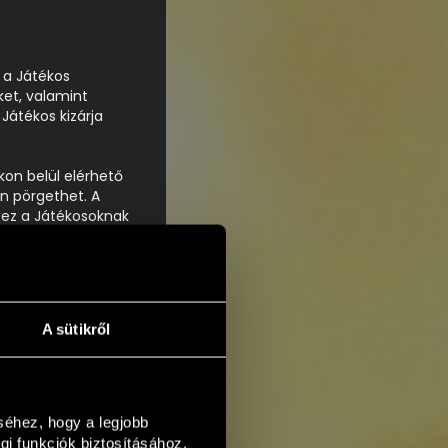
 a Játékos
ket, valamint
Játékos kizárja
kon belül elérhető
on pörgethet. A
 ez a Játékosoknak
A sütikről
b pontszámmal
, aki előbb érte el
hez, hogy a legjobb 
 funkciók biztosításához, 