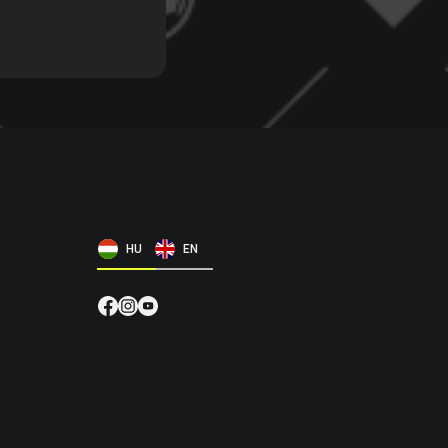
HU
EN