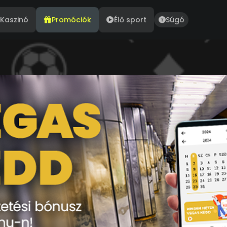
Kaszinó
Promóciók
Élő sport
Súgó