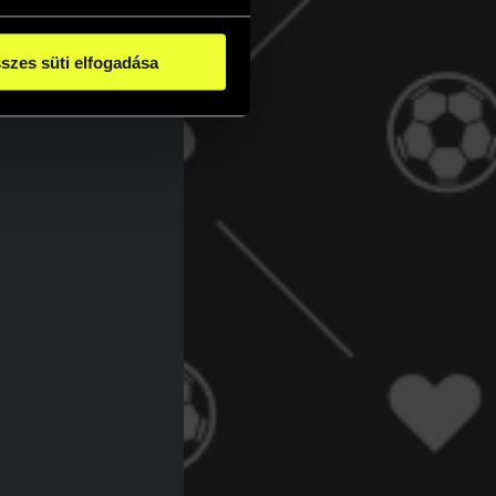
szes süti elfogadása