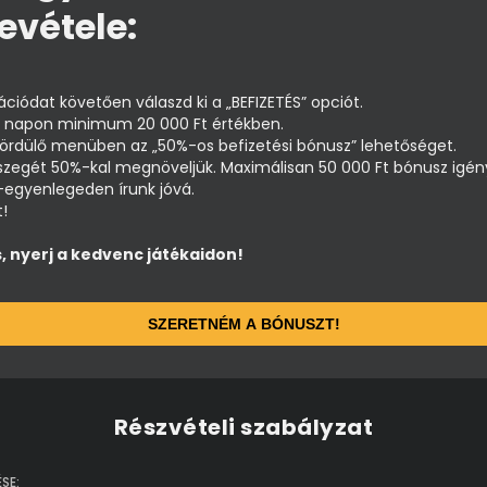
evétele:
rációdat követően válaszd ki a „BEFIZETÉS” opciót.
ai napon minimum 20 000 Ft értékben.
egördülő menüben az „50%-os befizetési bónusz” lehetőséget.
szegét 50%-kal megnöveljük. Maximálisan 50 000 Ft bónusz igén
-egyenlegeden írunk jóvá.
t!
, nyerj a kedvenc játékaidon!
SZERETNÉM A BÓNUSZT!
Részvételi szabályzat
SE: