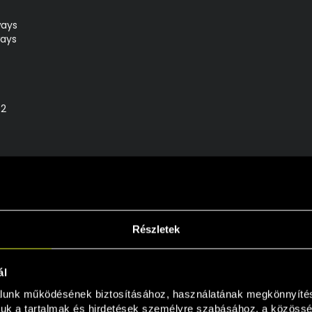
ways
ays
 2
ÉSZVÉTEL FELTÉTELE:
részvételhez a pörgetésenkénti minimális tét 80 Ft vagy a játé
 tétlépcső. A részvételhez a Játékos bármelyik felsorolt játék
Részletek
énzes tétet tevő Játékosok automatikusan részt vesznek a promó
elent többletköltséget.
ál
lunk működésének biztosításához, használatának megkönnyítésé
uk a tartalmak és hirdetések személyre szabásához, a közösségi