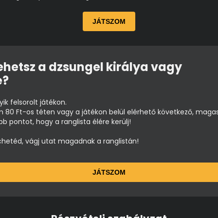
JÁTSZOM
hetsz a dzsungel királya vagy
e?
ik felsorolt játékon.
 80 Ft-os téten vagy a játékon belül elérhető következő, maga
bb pontot, hogy a ranglista élére kerülj!
etéd, vágj utat magadnak a ranglistán!
JÁTSZOM