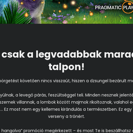
 csak a legvadabbak mar
talpon!
pörgetést követően nincs visszaút, hiszen a dzsungel bezárult 
úlnak, a levegő párás, feszültséggel teli. Minden nesznek jelent
zemek villannak, a lombok között majmok rikoltoznak, valahol 
t… Ez most nem egy kellemes kirándulás a természetben. Ez egy 
verseny a trónért.
e hangolva” promóció megérkezett – és most Te is beszállhatsz 