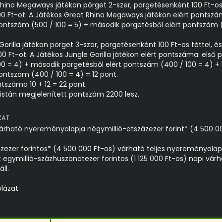
Rhino Megaways játékon pörget 2-szer, pörgetésenként 100 Ft-os 
00 Ft-ot. A Játékos Great Rhino Megaways játékon elért pontszá
ontszám (500 / 100 = 5) + második pörgetésből elért pontszám (5
Gorilla játékon pörget 3-szor, pörgetésenként 100 Ft-os téttel,
0 Ft-ot. A Játékos Jungle Gorilla játékon elért pontszáma: első p
0 = 4) + második pörgetésből elért pontszám (400 / 100 = 4) +
ontszám (400 / 100 = 4) = 12 pont.
ntszáma 10 + 12 = 22 pont.
listán megjelenített pontszám 2200 lesz.
ZAT
várható nyereményalapja négymillió-ötszázezer forint* (4 500 0
ázezer forintos* (4 500 000 Ft-os) várható teljes nyereményalap
gymillió-százhuszonötezer forintos (1 125 000 Ft-os) napi vár
ll.
lázat: