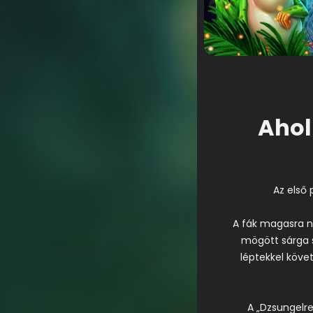
Ahol
Az első 
A fák magasra ny
mögött sárga s
léptekkel köve
A „Dzsungelr