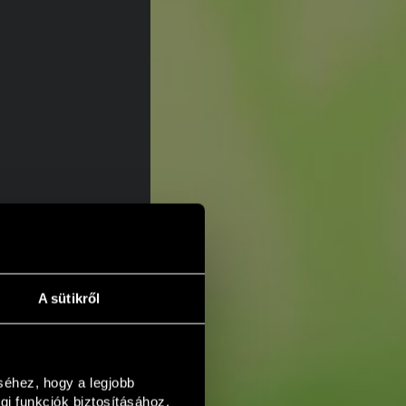
kon belül elérhető
on pörgethet.
A sütikről
cióban, ez a
hez, hogy a legjobb 
 funkciók biztosításához, 