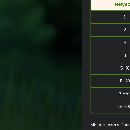
Helye
1.
2.
3.
4.
5–10
11–20
21–50
51–10
Minden összeg forin