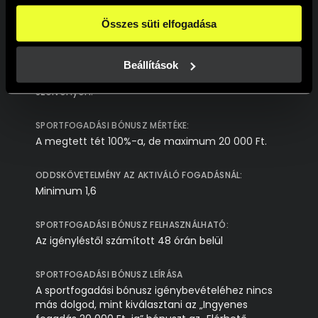
beállításokban pedig egyesével dönthethetsz arról, hogy 
IGÉNYLÉS 3. FELTÉTELE:
a weboldal használatához elengedhetetlen sütiken kívül 
Összes süti elfogadása
Egy maximum 20 000 Ft értékű fogadás.
milyen célokat engedélyez.
A weboldalainkon használt sütikről további információkat 
IGÉNYLÉS 4. FELTÉTELE:
erre a linkre kattintva a 
Süti tájékoztatónkban
 találsz!
Beállítások
Ingyenes fogadás aktiválása a fogadási
szelvényen.
SPORTFOGADÁSI BÓNUSZ MÉRTÉKE:
A megtett tét 100%-a, de maximum 20 000 Ft.
ODDSKÖVETELMÉNY AZ AKTIVÁLÓ FOGADÁSNÁL:
Minimum 1,6
SPORTFOGADÁSI BÓNUSZ FELHASZNÁLHATÓ:
Az igényléstől számított 48 órán belül
SPORTFOGADÁSI BÓNUSZ LEÍRÁSA
A sportfogadási bónusz igénybevételéhez nincs
más dolgod, mint kiválasztani az „Ingyenes