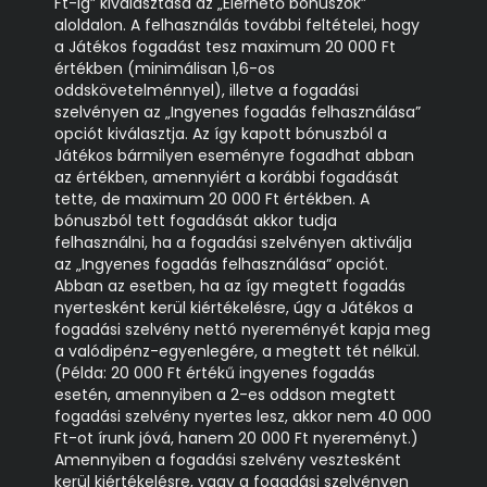
Ft-ig” kiválasztása az „Elérhető bónuszok”
aloldalon. A felhasználás további feltételei, hogy
a Játékos fogadást tesz maximum 20 000 Ft
értékben (minimálisan 1,6-os
oddskövetelménnyel), illetve a fogadási
szelvényen az „Ingyenes fogadás felhasználása”
opciót kiválasztja. Az így kapott bónuszból a
Játékos bármilyen eseményre fogadhat abban
az értékben, amennyiért a korábbi fogadását
tette, de maximum 20 000 Ft értékben. A
bónuszból tett fogadását akkor tudja
felhasználni, ha a fogadási szelvényen aktiválja
az „Ingyenes fogadás felhasználása” opciót.
Abban az esetben, ha az így megtett fogadás
nyertesként kerül kiértékelésre, úgy a Játékos a
fogadási szelvény nettó nyereményét kapja meg
a valódipénz-egyenlegére, a megtett tét nélkül.
(Példa: 20 000 Ft értékű ingyenes fogadás
esetén, amennyiben a 2-es oddson megtett
fogadási szelvény nyertes lesz, akkor nem 40 000
Ft-ot írunk jóvá, hanem 20 000 Ft nyereményt.)
Amennyiben a fogadási szelvény vesztesként
kerül kiértékelésre, vagy a fogadási szelvényen