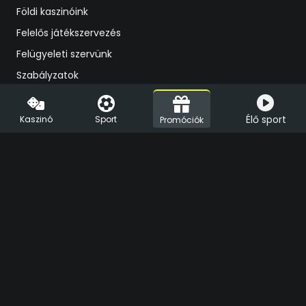
Földi kaszinóink
Felelős játékszervezés
Felügyeleti szervünk
Szabályzatok
Adatkezelési tájékoztató
Felügyeleti szerv
Élő sport
Kaszinó
Sport
Promóciók
Szerencsejáték-felügyeleti Hatóság:
+36 1 550 2500
Játékosvédelmi zöld szám:
+36 80 205 352
A Vegas.hu az első, engedéllyel üzemelő online kaszinó
Magyarországon. Üzemeltetője az LVC Diamond Kft. (1088