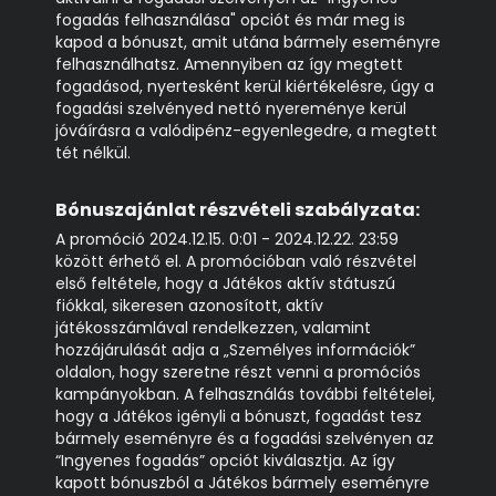
fogadás felhasználása" opciót és már meg is
kapod a bónuszt, amit utána bármely eseményre
felhasználhatsz. Amennyiben az így megtett
fogadásod, nyertesként kerül kiértékelésre, úgy a
fogadási szelvényed nettó nyereménye kerül
jóváírásra a valódipénz-egyenlegedre, a megtett
tét nélkül.
Bónuszajánlat részvételi szabályzata:
A promóció 2024.12.15. 0:01 - 2024.12.22. 23:59
között érhető el. A promócióban való részvétel
első feltétele, hogy a Játékos aktív státuszú
fiókkal, sikeresen azonosított, aktív
játékosszámlával rendelkezzen, valamint
hozzájárulását adja a „Személyes információk”
oldalon, hogy szeretne részt venni a promóciós
kampányokban. A felhasználás további feltételei,
hogy a Játékos igényli a bónuszt, fogadást tesz
bármely eseményre és a fogadási szelvényen az
“Ingyenes fogadás” opciót kiválasztja. Az így
kapott bónuszból a Játékos bármely eseményre