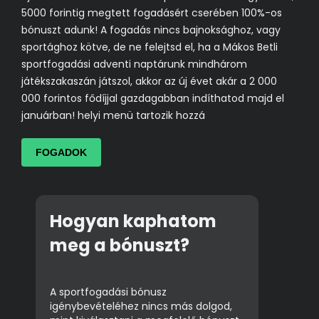
5000 forintig megtett fogadásért cserében 100%-os
bónuszt adunk! A fogadás nincs bajnoksághoz, vagy
sportághoz kötve, de ne felejtsd el, ha a Mákos Betli
sportfogadási adventi naptárunk mindhárom
játékszakaszán játszol, akkor az új évet akár a 2 000
000 forintos fődíjjal gazdagabban indíthatod majd el
januárban! helyi menü tartozik hozzá
FOGADOK
Hogyan kaphatom
meg a bónuszt?
A sportfogadási bónusz
igénybevételéhez nincs más dolgod,