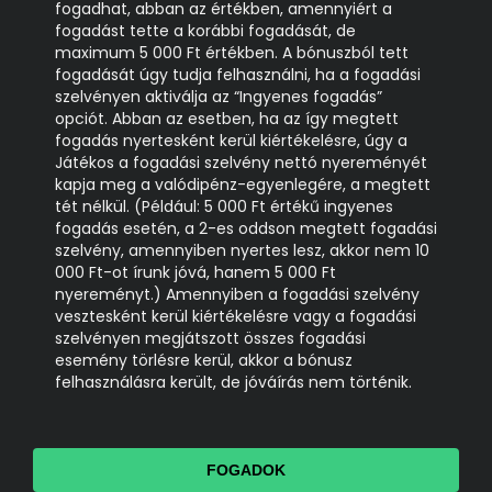
fogadhat, abban az értékben, amennyiért a
fogadást tette a korábbi fogadását, de
maximum 5 000 Ft értékben. A bónuszból tett
fogadását úgy tudja felhasználni, ha a fogadási
szelvényen aktiválja az “Ingyenes fogadás”
opciót. Abban az esetben, ha az így megtett
fogadás nyertesként kerül kiértékelésre, úgy a
Játékos a fogadási szelvény nettó nyereményét
kapja meg a valódipénz-egyenlegére, a megtett
tét nélkül. (Például: 5 000 Ft értékű ingyenes
fogadás esetén, a 2-es oddson megtett fogadási
szelvény, amennyiben nyertes lesz, akkor nem 10
000 Ft-ot írunk jóvá, hanem 5 000 Ft
nyereményt.) Amennyiben a fogadási szelvény
vesztesként kerül kiértékelésre vagy a fogadási
szelvényen megjátszott összes fogadási
esemény törlésre kerül, akkor a bónusz
felhasználásra került, de jóváírás nem történik.
FOGADOK