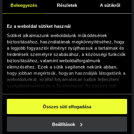
Beleegyezés
Részletek
A sütikről
Részvételi szabályzat
Ez a weboldal sütiket használ
Sütiket alkalmazunk weboldalunk működésének 
BÓNUSZTÍPUS:
biztosításához, használatának megkönnyítéséhez, hogy 
Ingyenes fogadás
a legjobb fogyasztói élményt nyújthassuk a tartalmak és 
hirdetések személyre szabásához, a közösségi funkciók 
IGÉNYELHETŐ:
biztosításához, valamint weboldalforgalmunk 
2024.12.15. 0:01 - 2024.12.22. 23:59
elemzéséhez. Ezek a sütik segítenek nekünk abban, 
hogy jobban megértsük, hogyan használják látogatóink a 
IGÉNYLÉS 1. FELTÉTELE:
weboldalunkat, ezáltal folyamatosan tudjuk fejleszteni 
A Játékos aktív státuszú fiókkal és sikeresen
szolgáltatásainkat és a Te élményed. Az összes süti 
azonosított, aktív játékosszámlával rendelkezik,
elfogadása esetén az előbbieket mind elfogadod, a 
valamint hozzájárulását adta a „Személyes
beállításokban pedig egyesével dönthethetsz arról, hogy 
információk” oldalon, hogy szeretne részt venni a
a weboldal használatához elengedhetetlen sütiken kívül 
Összes süti elfogadása
promóciós kampányokban.
milyen célokat engedélyez.
A weboldalainkon használt sütikről további információkat 
erre a linkre kattintva a 
Süti tájékoztatónkban
 találsz!
IGÉNYLÉS 2. FELTÉTELE:
Beállítások
Megfelelő bónusz kiválasztása az igényléskor.