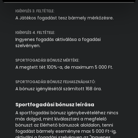
IGÉNYLÉS 3. FELTÉTELE:
A Játékos fogadást tesz bármely mérkőzésre.
IGÉNYLÉS 4. FELTÉTELE:
Ingyenes fogadás aktiválása a fogadási
szelvényen.
SPORTFOGADÁSI BÓNUSZ MÉRTÉKE:
A megtett tét 100%-a, de maximum 5 000 Ft.
SPORTFOGADÁSI BÓNUSZ FELHASZNÁLHATÓ:
A bónusz igénylésétől számított 168 óra.
Sportfogadási bónusz leírása
A sportfogadási bónusz igénybevételéhez nincs
más dolgod, mint kiválasztani a megfelelő
bónuszt az Elérhető bónuszok aloldalon, tenni
fogadást bármely eseményre max 5 000 Ft-ig,
aktiválni a fogadási szelvényen az "Ingyenes