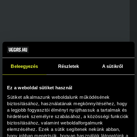
aktív játékosszámlával rendelkezik a Játékos.
IGÉNYLÉS 2. FELTÉTELE:
Sikeres befizetés és megfelelő bónusz
kiválasztása az igényléskor.
BEFIZETÉSI MÓDOK:
SimplePay, K&H, paysafecard
Beleegyezés
Részletek
A sütikről
KIVÉTEL:
Offline készpénzes befizetés és banki utalás.
Ez a weboldal sütiket használ
MINIMÁLIS BEFIZETÉS:
10 000 Ft (Paysafe: 10 527 Ft)
Sütiket alkalmazunk weboldalunk működésének 
biztosításához, használatának megkönnyítéséhez, hogy 
SPORTFOGADÁSI BÓNUSZ MÉRTÉKE:
a legjobb fogyasztói élményt nyújthassuk a tartalmak és 
Fix 20 000 Ft bónusz
hirdetések személyre szabásához, a közösségi funkciók 
biztosításához, valamint weboldalforgalmunk 
elemzéséhez. Ezek a sütik segítenek nekünk abban, 
ODDSKÖVETELMÉNY:
hogy jobban megértsük, hogyan használják látogatóink a 