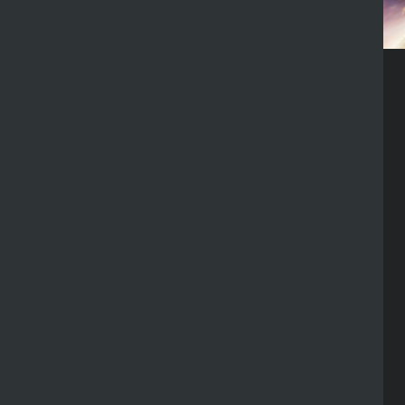
Minimum 10 000 Ft befizetés esetén
fix
20 000 Ft sportfogadási bónusz
Gyűjtsd be a 20 000 Ft sportfogadási bónuszodat,
ehhez nem kell mást tenned, mint befizetni 10 000 Ft-
ot!
BELÉPÉS