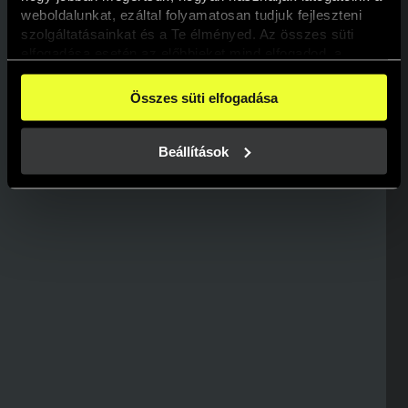
Fogadási szelvényenként minimális odds 1,7
weboldalunkat, ezáltal folyamatosan tudjuk fejleszteni 
szolgáltatásainkat és a Te élményed. Az összes süti 
SPORTFOGADÁSI BÓNUSZÖSSZEG TÉTRAKÁSI
elfogadása esetén az előbbieket mind elfogadod, a 
KÖVETELMÉNYE:
beállításokban pedig egyesével dönthethetsz arról, hogy 
A bónuszösszeg 2-szerese. Példa: ha 20 000 Ft
a weboldal használatához elengedhetetlen sütiken kívül 
sportfogadási bónusz kerül jóváírásra, akkor 40
Összes süti elfogadása
milyen célokat engedélyez.
000 Ft értékben kell fogadnia a Játékosnak a
A weboldalainkon használt sütikről további információkat 
bónuszfeltételek teljesítéséhez.
erre a linkre kattintva a 
Süti tájékoztatónkban
 találsz!
Beállítások
SPORTFOGADÁSI TÉTRAKÁSI KÖVETELMÉNY TELJESÍTHETŐ:
A bónusz igénylésétől számított 48 óra
Sportfogadási bónusz leírása
A sportfogadási bónusz igénybevételéhez nincs
más dolgod, mint megtenni egy legalább 10 000
Ft befizetést az ajánlat érvényességi idején belül,
kiválasztani a megfelelő bónuszt a befizetési
oldalon, és az összeg befizetését követően
jóváírunk Neked fix 20 000 Ft-ot a
sportfogadásibónusz-egyenlegeden.