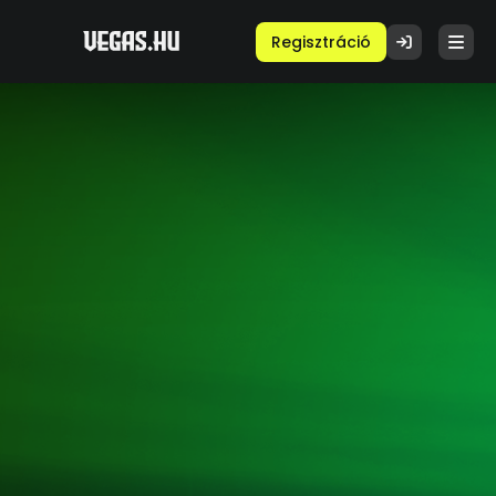
Regisztráció