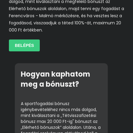
dolgod, mint kiválasztani a megfelelő bónuszt az
Elérhető bónuszok aloldalon, majd tenni egy fogadást a
Ferencváros - Malmö mérkőzésre, és ha vesztes lesz a
fogadásod, visszaadjuk a téted 100%-át, maximum 20
000 Ft értékben.
BELÉPÉS
Hogyan kaphatom
meg a bónuszt?
A sportfogadási bónusz
igénybevételéhez nincs más dolgod,
mint kiválasztani a „Tétvisszafizetési
bónusz max 20 000 Ft-ig" bónuszt az
„Elérhető bónuszok” aloldalon. Utána, a