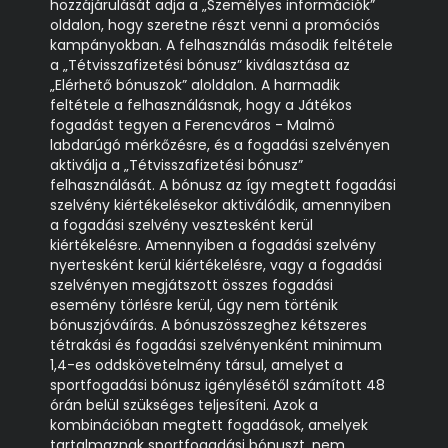
hozzájárulását adja a „Személyes információk”
oldalon, hogy szeretne részt venni a promóciós
kampányokban. A felhasználás második feltétele
a „Tétvisszafizetési bónusz” kiválasztása az
„Elérhető bónuszok” aloldalon. A harmadik
feltétele a felhasználásnak, hogy a Játékos
fogadást tegyen a Ferencváros - Malmö
labdarúgó mérkőzésre, és a fogadási szelvényen
aktiválja a „Tétvisszafizetési bónusz”
felhasználását. A bónusz az így megtett fogadási
szelvény kiértékelésekor aktiválódik, amennyiben
a fogadási szelvény vesztesként kerül
kiértékelésre. Amennyiben a fogadási szelvény
nyertesként kerül kiértékelésre, vagy a fogadási
szelvényen megjátszott összes fogadási
esemény törlésre kerül, úgy nem történik
bónuszjóváírás. A bónuszösszeghez kétszeres
tétrakási és fogadási szelvényenként minimum
1,4-es oddskövetelmény társul, amelyet a
sportfogadási bónusz igénylésétől számított 48
órán belül szükséges teljesíteni. Azok a
kombinációban megtett fogadások, amelyek
tartalmaznak sportfogadási bónuszt, nem