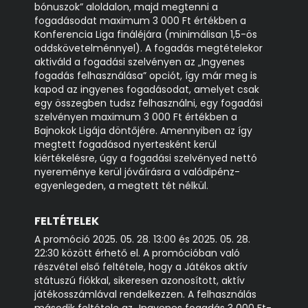
bónuszok” aloldalon, majd megtenni a
fogadásodat maximum 3 000 Ft értékben a
Konferencia Liga fináléjára (minimálisan 1,5-ös
oddskövetelménnyel). A fogadás megtételekor
aktiváld a fogadási szelvényen az „Ingyenes
fogadás felhasználása” opciót, így már meg is
kapod az ingyenes fogadásodat, amelyet csak
egy összegben tudsz felhasználni, egy fogadási
szelvényen maximum 3 000 Ft értékben a
Bajnokok Ligája döntőjére. Amennyiben az így
megtett fogadásod nyertesként kerül
kiértékelésre, úgy a fogadási szelvényed nettó
nyereménye kerül jóváírásra a valódipénz-
egyenlegeden, a megtett tét nélkül.
FELTÉTELEK
A promóció 2025. 05. 28. 13:00 és 2025. 05. 28.
22:30 között érhető el. A promócióban való
részvétel első feltétele, hogy a Játékos aktív
státuszú fiókkal, sikeresen azonosított, aktív
játékosszámlával rendelkezzen. A felhasználás