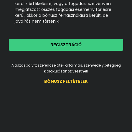
kerül kiértékelésre, vagy a fogadási szelvényen
megjátszott összes fogadási esemény törlésre
kerül, akkor a bónusz felhasználásra került, de
jóváírás nem történik.
REGISZTRÁCIÓ
A túlzásba vitt szerencsejáték ártalmas, szenvedélybetegség
kialakulásához vezethet!
BÓNUSZ FELTÉTELEK