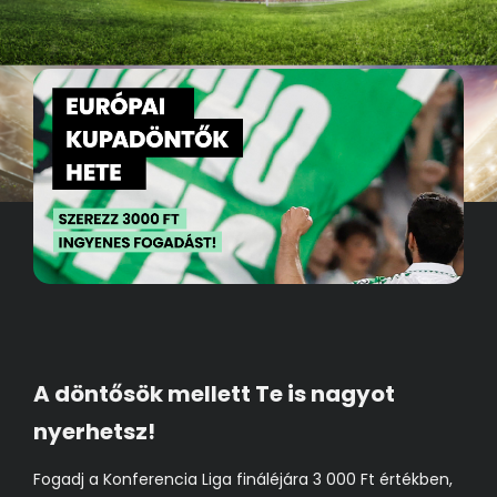
A döntősök mellett Te is nagyot
nyerhetsz!
Fogadj a Konferencia Liga fináléjára 3 000 Ft értékben,