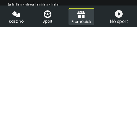
Adatkezelési tájékoztató
Felügyeleti szerv
Élő sport
Kaszinó
Sport
Promóciók
Szerencsejáték-felügyeleti Hatóság:
+36 1 550 2500
Játékosvédelmi zöld szám:
+36 80 205 352
A Vegas.hu az első, engedéllyel üzemelő online kaszinó
Magyarországon. Üzemeltetője az LVC Diamond Kft. (1088
Budapest, Rákóczi út 1-3.), amely a felelős játékszervezésről szóló
jogszabályoknak megfelel. Az online kaszinó a Finnplay Titan
platformját használja, amelyet a hivatalos auditálási folyamat
során a HUNGUARD Kft. online szerencsejátékokkal kapcsolatos
tranzakciók tekintetében biztonságosnak és a jogszabályi
követelményeknek megfelelőnek minősített. A Vegas.hu