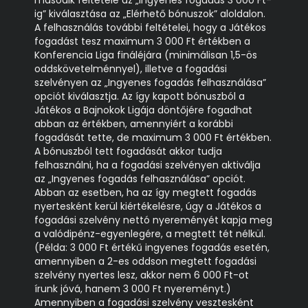
második feltétele az „Ingyenes fogadás 3 000 Ft-
ig” kiválasztása az „Elérhető bónuszok” aloldalon.
A felhasználás további feltételei, hogy a Játékos
fogadást tesz maximum 3 000 Ft értékben a
Konferencia Liga fináléjára (minimálisan 1,5-ös
oddskövetelménnyel), illetve a fogadási
szelvényen az „Ingyenes fogadás felhasználása”
opciót kiválasztja. Az így kapott bónuszból a
Játékos a Bajnokok Ligája döntőjére fogadhat
abban az értékben, amennyiért a korábbi
fogadását tette, de maximum 3 000 Ft értékben.
A bónuszból tett fogadását akkor tudja
felhasználni, ha a fogadási szelvényen aktiválja
az „Ingyenes fogadás felhasználása” opciót.
Abban az esetben, ha az így megtett fogadás
nyertesként kerül kiértékelésre, úgy a Játékos a
fogadási szelvény nettó nyereményét kapja meg
a valódipénz-egyenlegére, a megtett tét nélkül.
(Példa: 3 000 Ft értékű ingyenes fogadás esetén,
amennyiben a 2-es oddson megtett fogadási
szelvény nyertes lesz, akkor nem 6 000 Ft-ot
írunk jóvá, hanem 3 000 Ft nyereményt.)
Amennyiben a fogadási szelvény vesztesként