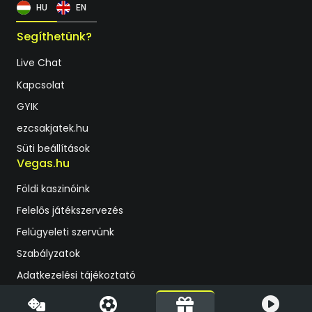
HU
EN
Segíthetünk?
Live Chat
Kapcsolat
GYIK
ezcsakjatek.hu
Süti beállítások
Vegas.hu
Földi kaszinóink
Felelős játékszervezés
Felügyeleti szervünk
Szabályzatok
Adatkezelési tájékoztató
Felügyeleti szerv