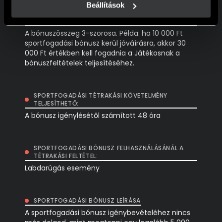
erre a linkre kattintva a 
Süti tájékoztatónkban
 találsz!
Beállítások
SPORTFOGADÁSI BÓNUSZÖSSZEG TÉTRAKÁSI
KÖVETELMÉNYE:
A bónuszösszeg 3-szorosa. Példa: ha 10 000 Ft
sportfogadási bónusz kerül jóváírásra, akkor 30
000 Ft értékben kell fogadnia a Játékosnak a
bónuszfeltételek teljesítéséhez.
SPORTFOGADÁSI TÉTRAKÁSI KÖVETELMÉNY
TELJESÍTHETŐ:
A bónusz igénylésétől számított 48 óra
SPORTFOGADÁSI BÓNUSZ FELHASZNÁLÁSÁNÁL A
TÉTRAKÁSI FELTÉTEL:
Labdarúgás esemény
SPORTFOGADÁSI BÓNUSZ LEÍRÁSA
A sportfogadási bónusz igénybevételéhez nincs