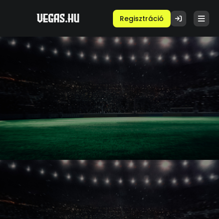
Regisztráció