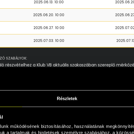
2025.06.13. 10:00
2025.06.20
2025.06.20. 10:00
2025.06.27
2025.06.27. 10:00
2025.07.02
2025.07.03. 10:00
2025.07.13
ZÓ SZABÁLYOK:
ló részvételhez a Klub VB aktuális szakaszában szereplő mérkőz
alódi tétes fogadást kötni. A fogadásnak az alábbi feltételeket 
zés előtti (prelive) fogadásokat tartalmaz, legalább 1000 Ft-os té
VB esemény oddsa legalább 1,5. A részvételhez a Játékos a Klub 
yik mérkőzésén belül, a mérkőzések bármelyik piacára fogadhat.
ítő, valódi pénzes tétet tevő Játékosok automatikusan részt ves
Részletek
em jelent többletköltséget. Egy a feltételeket teljesítő fogadás 1
osít a promóció sorsolásán, amennyiben a Játékosnak több ilyen 
jegyet kap, egy játékos maximum 10 jutalomjegyet szerezhet a
ál
lunk működésének biztosításához, használatának megkönnyítésé
uk a tartalmak és hirdetések személyre szabásához, a közösségi
nzből tett fogadások vesznek részt a nyereményjátékban, a bónu