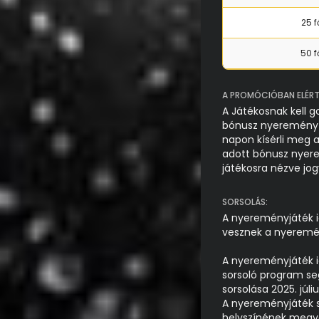
25 f
50 f
A PROMÓCIÓBAN ELÉRT 
A Játékosnak kell g
bónusz nyeremény j
napon kísérli meg 
adott bónusz nyere
játékosra nézve jog
SORSOLÁS:
A nyereményjáték id
vesznek a nyeremény
A nyereményjáték i
sorsoló program se
sorsolása 2025. júliu
A nyereményjáték s
helyszínének megvál