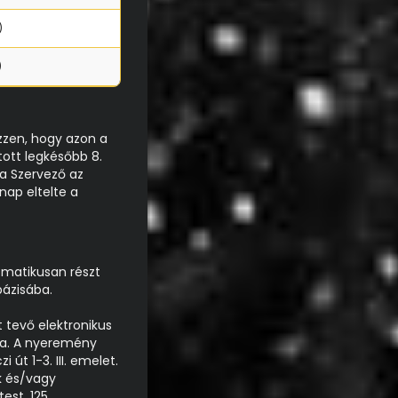
)
)
ezzen, hogy azon a
ott legkésőbb 8.
 a Szervező az
ap eltelte a
tomatikusan részt
bázisába.
 tevő elektronikus
sra. A nyeremény
 út 1-3. III. emelet.
k és/vagy
est, 125