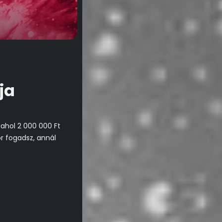
ja
 ahol 2 000 000 Ft
r fogadsz, annál