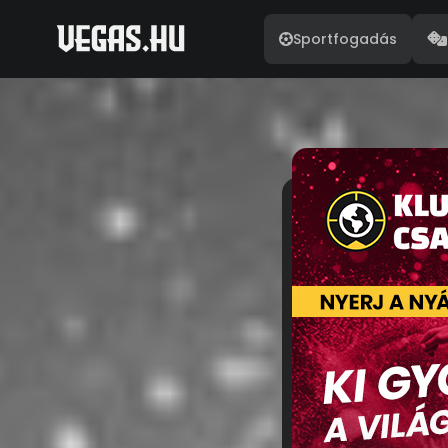
Sportfogadás