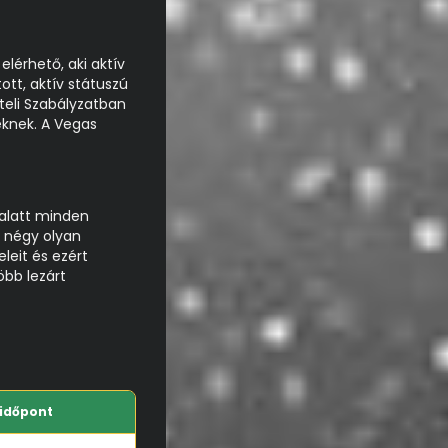
lérhető, aki aktív
ott, aktív státuszú
teli Szabályzatban
eknek. A Vegas
 alatt minden
b négy olyan
leit és ezért
öbb lezárt
 időpont