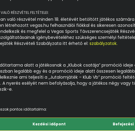
VALÓ RÉSZVÉTEL FELTÉTELEI:
 való részvétel minden 18. életévét betöltött játékos számára e
n létrehozott vegas.hu felhasználói fiókkal és sikeresen azonosít
endelkezik és megfelel a Vegas Sports Távszerencsejáték Részvé
 szolgáltatásainak igénybevételéhez szükséges személyi feltétel
játék Részvételi Szabályzata itt érhető el:
szabályzatok.
dőtartama alatt a játékosnak a „Klubok csatája” promóció ideje
aszban legalább egy és a promóció ideje alatt összesen legaláb
elkeznie ami teljesíti a „Jutalomjáték – Klub Vb” promóció feltéte
. A nyerés esélyét nem befolyásolja, hogy a játékos négy vagy t
zik-e.
aszok pontos időtartalma:
Kezdési időpont
Befejezési