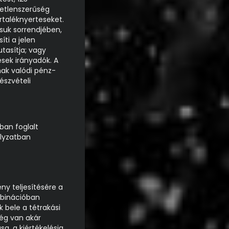
letlenszerűség
rtaléknyerteseket.
suk sorrendjében,
ti a jelen
tasítja; vagy
ések irányadók. A
ak valódi pénz-
észvételi
ban foglalt
ályzatban
ny teljesítésére a
mbinációban
bele a tétrakási
ég van akár
a, a kiértékelésig