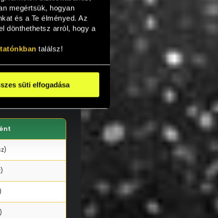
an megértsük, hogyan 
nkat és a Te élményed. Az 
eményjátékban.
 Vegas Sports
 dönthethetsz arról, hogy a 
 el:
szabályzatok.
ztatónkban
 találsz!
ónusz, melyet a
szes süti elfogadása
ént
sz)
)
)
)