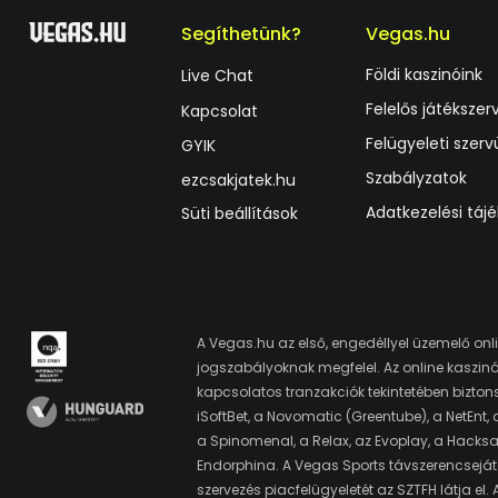
Segíthetünk?
Vegas.hu
Földi kaszinóink
Live Chat
Felelős játékszer
Kapcsolat
Felügyeleti szerv
GYIK
Szabályzatok
ezcsakjatek.hu
Adatkezelési táj
Süti beállítások
A Vegas.hu az első, engedéllyel üzemelő onli
jogszabályoknak megfelel. Az online kaszinó
kapcsolatos tranzakciók tekintetében bizton
iSoftBet, a Novomatic (Greentube), a NetEnt, 
a Spinomenal, a Relax, az Evoplay, a Hacksaw,
Endorphina. A Vegas Sports távszerencseját
szervezés piacfelügyeletét az SZTFH látja el