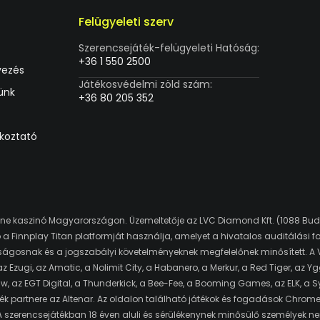
Felügyeleti szerv
Szerencsejáték-felügyeleti Hatóság:
+36 1 550 2500
vezés
Játékosvédelmi zöld szám:
ünk
+36 80 205 352
ékoztató
ne kaszinó Magyarországon. Üzemeltetője az LVC Diamond Kft. (1088 Budape
 a Finnplay Titan platformját használja, amelyet a hivatalos auditálási 
ságosnak és a jogszabályi követelményeknek megfelelőnek minősített. A V
az Ezugi, az Amatic, a Nolimit City, a Habanero, a Merkur, a Red Tiger, az 
 az EGT Digital, a Thunderkick, a Bee-Fee, a Booming Games, az ELK, a Syno
ék partnere az Altenar. Az oldalon található játékok és fogadások Chrom
. A szerencsejátékban 18 éven aluli és sérülékenynek minősülő személyek n