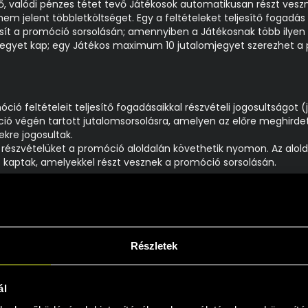
ítő, valódi pénzes tétet tevő Játékosok automatikusan részt ves
em jelent többletköltséget. Egy a feltételeket teljesítő fogadás 1
osít a promóció sorsolásán; amennyiben a Játékosnak több ilyen 
jegyet kap; egy Játékos maximum 10 jutalomjegyet szerezhet a
ció feltételeit teljesítő fogadásaikkal részvételi jogosultságot 
ió végén tartott jutalomsorsolásra, amelyen az előre meghirdet
kre jogosultak.
 részvételüket a promóció aloldalán követhetik nyomon. Az alold
 kaptak, amelyekkel részt vesznek a promóció sorsolásán.
 aktuális szakaszának mérkőzéseiből fogad 3-as kötésben, 1 500 Ft
gosultságot (jutalomjegyet) szerez a jutalomsorsolásra.
Részletek
yereményalapja kétmillió forint (2 000 000 Ft) sportfogadási bó
ál
biztosít.