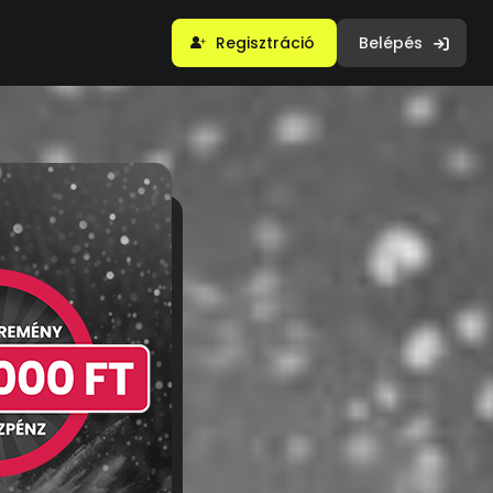
Regisztráció
Belépés