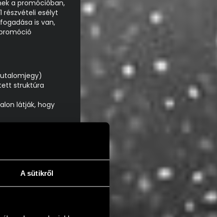
znek a promócióban,
 részvételi esélyt
fogadása is van,
 promóció
(jutalomjegy)
ett struktúra
alon látják, hogy
-os téttel. Ezzel 1
A sütikről
nusz, melyet a