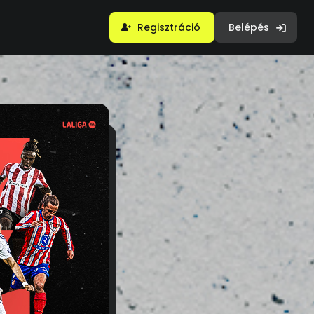
Regisztráció
Belépés