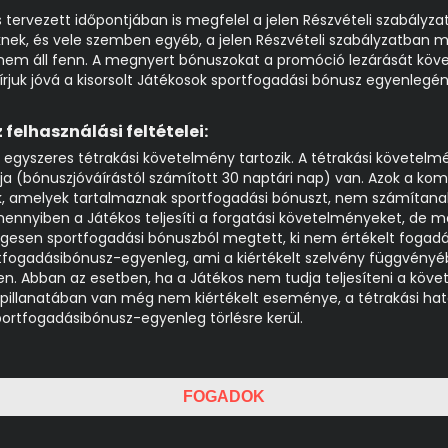
s tervezett időpontjában is megfelel a jelen Részvételi szabályza
leknek, és vele szemben egyéb, a jelen Részvételi szabályzatban
 nem áll fenn. A megnyert bónuszokat a promóció lezárását köv
rjuk jóvá a kisorsolt Játékosok sportfogadási bónusz egyenlegén
 felhasználási feltételei:
gyszeres tétrakási követelmény tartozik. A tétrakási követelmé
ja (bónuszjóváírástól számított 30 naptári nap) van. Azok a ko
 amelyek tartalmaznak sportfogadási bónuszt, nem számítanak 
nnyiben a Játékos teljesíti a forgatási követelményeket, de m
legesen sportfogadási bónuszból megtett, ki nem értékelt fogadás
tfogadásibónusz-egyenleg, ami a kiértékelt szelvény függvényéb
en. Abban az esetben, ha a Játékos nem tudja teljesíteni a köve
pillanatában van még nem kiértékelt eseménye, a tétrakási hatá
portfogadásibónusz-egyenleg törlésre kerül.
FOGADOK