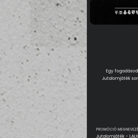
Egy fogadásodd
Jutalomjáték sor
PROMÓCIÓ MEGNEVEZÉ
Jutalomjáték - LALI