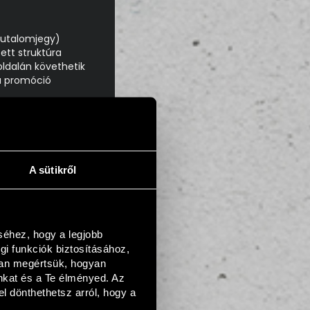
(jutalomjegy)
ett struktúra
oldalán követhetik
 a promóció
tel. Ezzel 1 db
A sütikről
nusz, melyet a
hez, hogy a legjobb 
 funkciók biztosításához, 
an megértsük, hogyan 
nkat és a Te élményed. Az 
 dönthethetsz arról, hogy a 