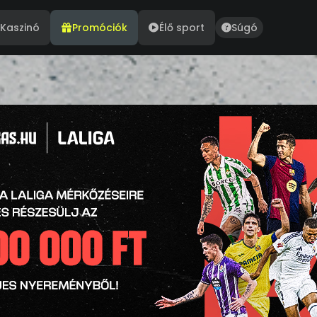
Kaszinó
Promóciók
Élő sport
Súgó