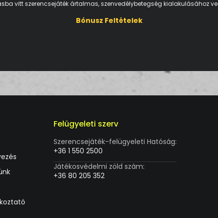
ásba vitt szerencsejáték ártalmas, szenvedélybetegség kialakulásához ve
Bónusz Feltételek
Felügyeleti szerv
Szerencsejáték-felügyeleti Hatóság:
+36 1 550 2500
vezés
Játékosvédelmi zöld szám:
ünk
+36 80 205 352
ékoztató