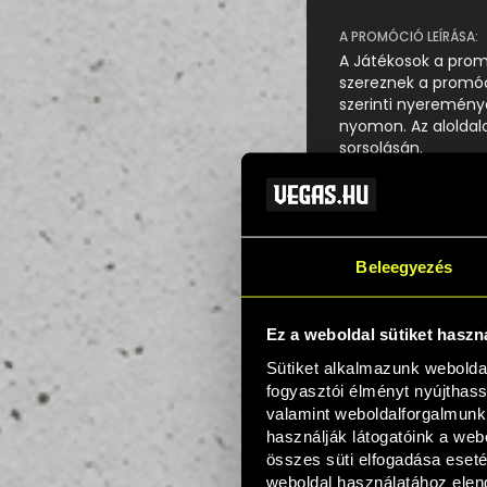
A PROMÓCIÓ LEÍRÁSA:
A Játékosok a promó
szereznek a promóc
szerinti nyereménye
nyomon. Az aloldal
sorsolásán.
Példa:
A Játékos a LALIGA 
részvételi jogosult
Beleegyezés
NYEREMÉNY:
A promóció teljes n
Ez a weboldal sütiket haszn
szervező biztosít.
Sütiket alkalmazunk webolda
fogyasztói élményt nyújthass
NYEREMÉNY STRUKTÚRA
valamint weboldalforgalmunk
használják látogatóink a webo
összes süti elfogadása eseté
Nyertesek száma
weboldal használatához eleng