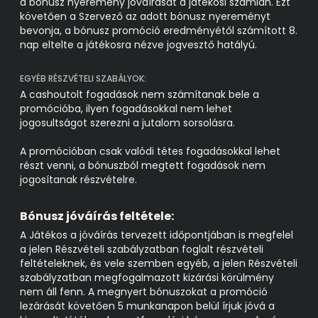
a bónusz nyeremény jóváírását a játékosi számlán. Ezt
követően a Szervező az adott bónusz nyereményt
bevonja, a bónusz promóció eredményétől számított 8.
nap eltelte a játékosra nézve jogvesztő hatályú.
EGYÉB RÉSZVÉTELI SZABÁLYOK:
A cashoutolt fogadások nem számítanak bele a
promócióba, ilyen fogadásokkal nem lehet
jogosultságot szerezni a jutalom sorsolásra.
A promócióban csak valódi tétes fogadásokkal lehet
részt venni, a bónuszból megtett fogadások nem
jogosítanak részvételre.
Bónusz jóváírás feltétele:
A Játékos a jóváírás tervezett időpontjában is megfelel
a jelen Részvételi szabályzatban foglalt részvételi
feltételeknek, és vele szemben egyéb, a jelen Részvételi
szabályzatban megfogalmazott kizárási körülmény
nem áll fenn. A megnyert bónuszokat a promóció
lezárását követően 5 munkanapon belül írjuk jóvá a