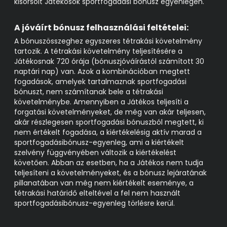
kisorsolt Játékosok sportfogadási bónusz egyenlegén.
A jóváírt bónusz felhasználási feltételei:
A bónuszösszeghez egyszeres tétrakási követelmény
tartozik. A tétrakási követelmény teljesítésére a
Játékosnak 720 órája (bónuszjóváírástól számított 30
naptári nap) van. Azok a kombinációban megtett
fogadások, amelyek tartalmaznak sportfogadási
bónuszt, nem számítanak bele a tétrakási
követelménybe. Amennyiben a Játékos teljesíti a
forgatási követelményeket, de még van akár teljesen,
akár részlegesen sportfogadási bónuszból megtett, ki
nem értékelt fogadása, a kiértékelésig aktív marad a
sportfogadásibónusz-egyenleg, ami a kiértékelt
szelvény függvényében változik a kiértékelést
követően. Abban az esetben, ha a Játékos nem tudja
teljesíteni a követelményeket, és a bónusz lejáratának
pillanatában van még nem kiértékelt eseménye, a
tétrakási határidő elteltével a fel nem használt
sportfogadásibónusz-egyenleg törlésre kerül.