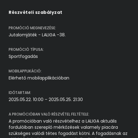
Részvételi szabályzat
PROMÓCIÓ MEGNEVEZÉSE:
Jutalomjáték - LALIGA –38.
PROMÓCIÓ TÍPUSA:
Sportfogadás
MOBILAPPLIKÁCIÓ:
Elérhető mobilapplikációban
IDŐTARTAM:
2025.05.22. 10:00 – 2025.05.25. 21:30
A PROMÓCIÓBAN VALÓ RÉSZVÉTEL FELTÉTELE:
A promócióban való részvételhez a LALIGA aktuális
fordulóiban szereplő mérkőzések valamely piacára
szükséges valódi tétes fogadást kötni. A fogadásnak az