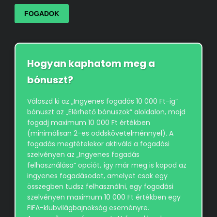
FOGADOK
Hogyan kaphatom meg a
bónuszt?
Válaszd ki az „Ingyenes fogadás 10 000 Ft-ig”
bónuszt az „Elérhető bónuszok” aloldalon, majd
fogadj maximum 10 000 Ft értékben
(minimálisan 2-es oddskövetelménnyel). A
fogadás megtételekor aktiváld a fogadási
szelvényen az „Ingyenes fogadás
felhasználása” opciót, így már meg is kapod az
ingyenes fogadásodat, amelyet csak egy
összegben tudsz felhasználni, egy fogadási
szelvényen maximum 10 000 Ft értékben egy
FIFA-klubvilágbajnokság eseményre.