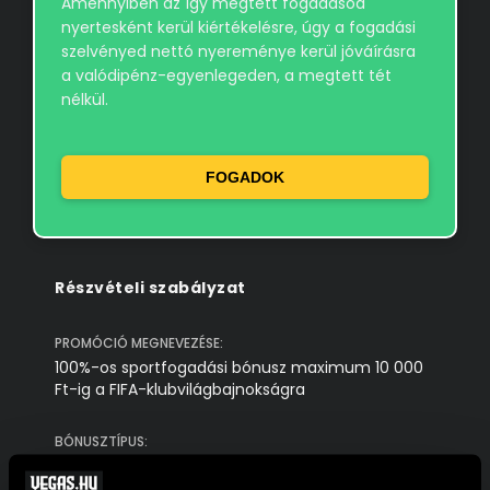
Amennyiben az így megtett fogadásod
nyertesként kerül kiértékelésre, úgy a fogadási
szelvényed nettó nyereménye kerül jóváírásra
a valódipénz-egyenlegeden, a megtett tét
nélkül.
FOGADOK
Részvételi szabályzat
PROMÓCIÓ MEGNEVEZÉSE:
100%-os sportfogadási bónusz maximum 10 000
Ft-ig a FIFA-klubvilágbajnokságra
BÓNUSZTÍPUS:
Sportfogadás