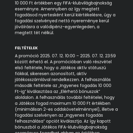
10 000 Ft értékben egy FIFA-klubvilágbajnokság
eseményre. Amennyiben az így megtett
fogadásod nyertesként kerül kiértékelésre, úgy a
fogadási szelvényed nettó nyereménye kerül
jóváírásra a valódipénz-egyenlegeden, a
megtett tét nélkül.
FELTÉTELEK
A promóció 2025. 07. 12. 10:00 – 2025. 07. 12. 23:59
között érhető el. A promócióban való részvétel
első feltétele, hogy a Játékos aktív státuszú
fiókkal, sikeresen azonosított, aktív
játékosszámlával rendelkezzen. A felhasználás
második feltétele az „Ingyenes fogadás 10 000
Ft-ig” kiválasztása az „Elérhető bónuszok”
aloldalon. A felhasználás további feltételei, hogy
a Játékos fogad maximum 10 000 Ft értékben
(minimálisan 2-es oddskövetelménnyel), illetve a
fogadási szelvényen az „Ingyenes fogadás
felhasználása” opciót kiválasztja. Az így kapott
bónuszból a Játékos FIFA-klubvilágbajnokság
eseményre fogadhat abban az értékben,