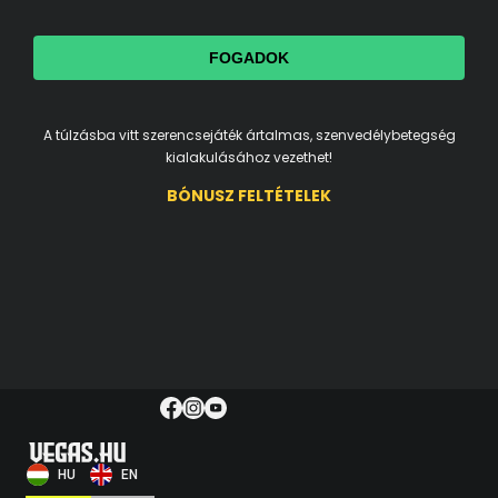
FOGADOK
A túlzásba vitt szerencsejáték ártalmas, szenvedélybetegség
kialakulásához vezethet!
BÓNUSZ FELTÉTELEK
HU
EN