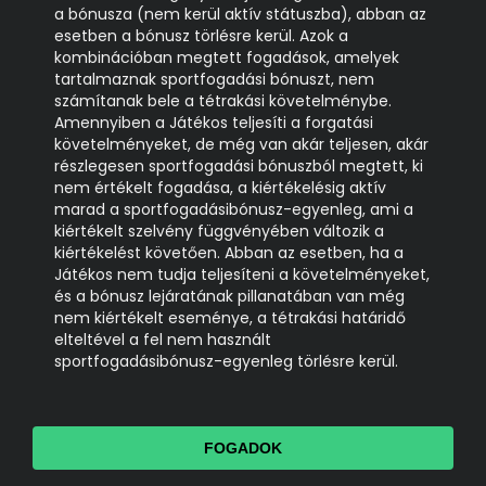
a bónusza (nem kerül aktív státuszba), abban az
esetben a bónusz törlésre kerül. Azok a
kombinációban megtett fogadások, amelyek
tartalmaznak sportfogadási bónuszt, nem
számítanak bele a tétrakási követelménybe.
Amennyiben a Játékos teljesíti a forgatási
követelményeket, de még van akár teljesen, akár
részlegesen sportfogadási bónuszból megtett, ki
nem értékelt fogadása, a kiértékelésig aktív
marad a sportfogadásibónusz-egyenleg, ami a
kiértékelt szelvény függvényében változik a
kiértékelést követően. Abban az esetben, ha a
Játékos nem tudja teljesíteni a követelményeket,
és a bónusz lejáratának pillanatában van még
nem kiértékelt eseménye, a tétrakási határidő
elteltével a fel nem használt
sportfogadásibónusz-egyenleg törlésre kerül.
FOGADOK