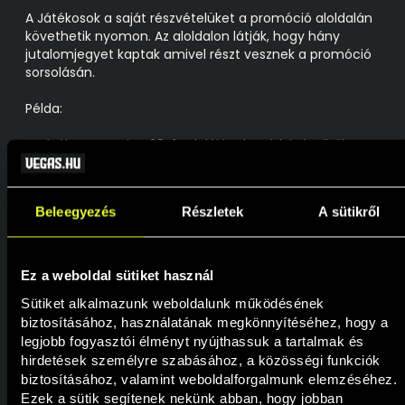
A Játékosok a saját részvételüket a promóció aloldalán
követhetik nyomon. Az aloldalon látják, hogy hány
jutalomjegyet kaptak amivel részt vesznek a promóció
sorsolásán.
Példa:
A Játékos az LaLiga 28. fordulójának mérkőzéseiből
fogad 3-as kötésben 1500 Ft-os téttel. Ezzel 1 db
részvételi jogosultságot szerez a jutalom sorsolásra.
Beleegyezés
Részletek
A sütikről
NYEREMÉNY:
A promóció teljes nyereményalapja ötszázezer forint
(500 000 Ft) sportfogadási bónusz, melyet a szervező
Ez a weboldal sütiket használ
biztosít.
Sütiket alkalmazunk weboldalunk működésének 
biztosításához, használatának megkönnyítéséhez, hogy a 
NYEREMÉNY STRUKTÚRA:
legjobb fogyasztói élményt nyújthassuk a tartalmak és 
hirdetések személyre szabásához, a közösségi funkciók 
Nyeremény
biztosításához, valamint weboldalforgalmunk elemzéséhez. 
Nyertesek
összege
Ezek a sütik segítenek nekünk abban, hogy jobban 
száma