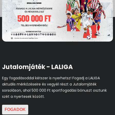
Jutalomjáték - LALIGA
Egy fogadásoddal kétszer is nyerhetsz! Fogadj a LALIGA
aktuális mérkőzéseire és vegyél részt a Jutalomjáték
sorsoláson, ahol 500 000 Ft sportfogadási bónuszt osztunk
szét a nyertesek között.
FOGADOK