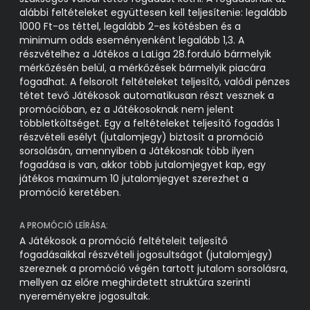
alábbi feltételeket együttesen kell teljesítenie: legalább
1000 Ft-os téttel, legalább 2-es kötésben és a
minimum odds eseményenként legalább 1,3. A
részvételhez a Játékos a LaLiga 28.forduló bármelyik
mérkőzésén belül, a mérkőzések bármelyik piacára
fogadhat. A felsorolt feltételeket teljesítő, valódi pénzes
tétet tevő Játékosok automatikusan részt vesznek a
promócióban, ez a Játékosoknak nem jelent
többletköltséget. Egy a feltételeket teljesítő fogadás 1
részvételi esélyt (jutalomjegy) biztosít a promóció
sorsolásán, amennyiben a Játékosnak több ilyen
fogadása is van, akkor több jutalomjegyet kap, egy
játékos maximum 10 jutalomjegyet szerezhet a
promóció keretében.
A PROMÓCIÓ LEÍRÁSA:
A Játékosok a promóció feltételeit teljesítő
fogadásaikkal részvételi jogosultságot (jutalomjegy)
szereznek a promóció végén tartott jutalom sorsolásra,
mellyen az előre meghirdetett struktúra szerinti
nyereményekre jogosultak.