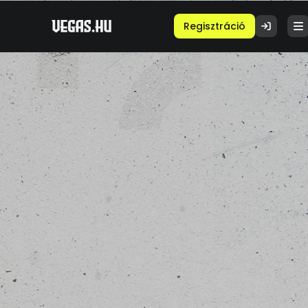
Regisztráció