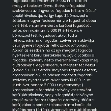
fogadást tesz maximum 5 000 Ft értékben
magyar focieseményre, illetve a fogadási
szelvényen az „Ingyenes fogadás felhasználása”
opciót kiválasztja. Az így kapott bónuszból a
Játékos magyar focieseményre fogadhat abban
az értékben, amennyiért a korábbi fogadását
tette, de maximum 5 000 Ft értékben. A
bónuszból tett fogadását akkor tudja
felhasználni, ha a fogadási szelvényen aktiválja
az „Ingyenes fogadás felhasználása” opciót.
Abban az esetben, ha az így megtett fogadás
nyertesként kerül kiértékelésre, úgy a Játékos a
fogadási szelvény nettó nyereményét kapja meg
a valódipénz-egyenlegére, a megtett tét nélkül.
(Példa: 5 000 Ft értékű ingyenes fogadás esetén,
amennyiben a 2-es oddson megtett fogadási
szelvény nyertes lesz, akkor nem 10 000 Ft-ot
írunk jóvá, hanem 5 000 Ft nyereményt.)
Amennyiben a fogadási szelvény vesztesként
kerül kiértékelésre, vagy a fogadási szelvényen
megjátszott összes fogadási esemény törlésre
kerül, akkor a bónusz felhasználásra került, de
jóváírás nem történik. Amennyiben a Játékosnak