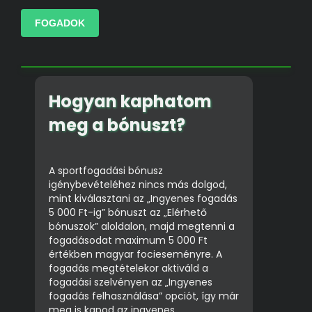
FOGADOK
Hogyan kaphatom
meg a bónuszt?
A sportfogadási bónusz
igénybevételéhez nincs más dolgod,
mint kiválasztani az „Ingyenes fogadás
5 000 Ft-ig” bónuszt az „Elérhető
bónuszok” aloldalon, majd megtenni a
fogadásodat maximum 5 000 Ft
értékben magyar focieseményre. A
fogadás megtételekor aktiváld a
fogadási szelvényen az „Ingyenes
fogadás felhasználása” opciót, így már
meg is kapod az ingyenes