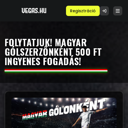
Regisztráció
FOLYTATJUK! MAGYAR
GÓLSZERZŐNKÉNT 500 FT
INGYENES FOGADÁS!