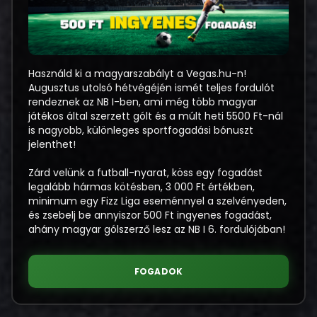
Használd ki a magyarszabályt a Vegas.hu-n!
Augusztus utolsó hétvégéjén ismét teljes fordulót
rendeznek az NB I-ben, ami még több magyar
játékos által szerzett gólt és a múlt heti 5500 Ft-nál
is nagyobb, különleges sportfogadási bónuszt
jelenthet!
Zárd velünk a futball-nyarat, köss egy fogadást
legalább hármas kötésben, 3 000 Ft értékben,
minimum egy Fizz Liga eseménnyel a szelvényeden,
és zsebelj be annyiszor 500 Ft ingyenes fogadást,
ahány magyar gólszerző lesz az NB I 6. fordulójában!
FOGADOK