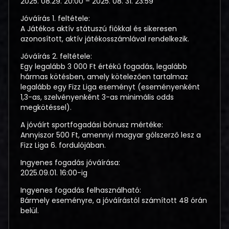
2025. 08.29. 20:00 – 2025. 08. 31. 23:59
Jóváírás 1. feltétele:
A Játékos aktív státuszú fiókkal és sikeresen
azonosított, aktív játékosszámlával rendelkezik.
Jóváírás 2. feltétele:
Egy legalább 3 000 Ft értékű fogadás, legalább
hármas kötésben, amely kötelezően tartalmaz
legalább egy Fizz Liga eseményt (eseményenként
1,3-as, szelvényenként 3-as minimális odds
megkötéssel).
A jóváírt sportfogadási bónusz mértéke:
Annyiszor 500 Ft, amennyi magyar gólszerző lesz a
Fizz Liga 6. fordulójában.
Ingyenes fogadás jóváírása:
2025.09.01. 16:00-ig
Ingyenes fogadás felhasználható:
Bármely eseményre, a jóváírástól számított 48 órán
belül.