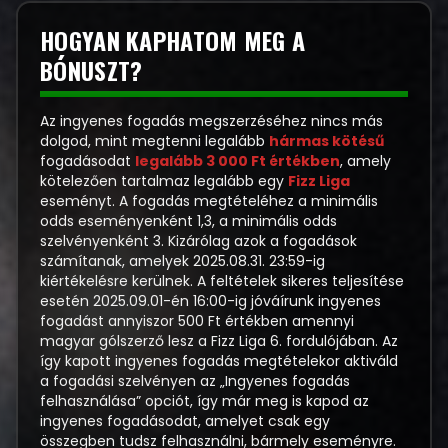
HOGYAN KAPHATOM MEG A
BÓNUSZT?
Az ingyenes fogadás megszerzéséhez nincs más
dolgod, mint megtenni legalább
hármas kötésű
fogadásodat
legalább 3 000 Ft értékben
, amely
kötelezően tartalmaz legalább egy
Fizz Liga
eseményt. A fogadás megtételéhez a minimális
odds eseményenként 1,3, a minimális odds
szelvényenként 3. Kizárólag azok a fogadások
számítanak, amelyek 2025.08.31. 23:59-ig
kiértékelésre kerülnek. A feltételek sikeres teljesítése
esetén 2025.09.01-én 16:00-ig jóváírunk ingyenes
fogadást annyiszor 500 Ft értékben amennyi
magyar gólszerző lesz a Fizz Liga 6. fordulójában. Az
így kapott ingyenes fogadás megtételekor aktiváld
a fogadási szelvényen az „Ingyenes fogadás
felhasználása” opciót, így már meg is kapod az
ingyenes fogadásodat, amelyet csak egy
összegben tudsz felhasználni, bármely eseményre.