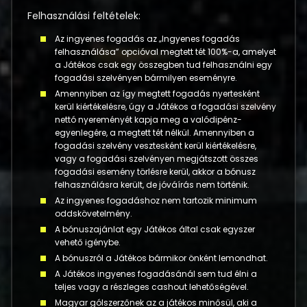
Felhasználási feltételek:
Az ingyenes fogadás az „Ingyenes fogadás
felhasználása” opcióval megtett tét 100%-a, amelyet
a Játékos csak egy összegben tud felhasználni egy
fogadási szelvényen bármilyen eseményre.
Amennyiben az így megtett fogadás nyertesként
kerül kiértékelésre, úgy a Játékos a fogadási szelvény
nettó nyereményét kapja meg a valódipénz-
egyenlegére, a megtett tét nélkül. Amennyiben a
fogadási szelvény vesztesként kerül kiértékelésre,
vagy a fogadási szelvényen megjátszott összes
fogadási esemény törlésre kerül, akkor a bónusz
felhasználásra került, de jóváírás nem történik.
Az ingyenes fogadáshoz nem tartozik minimum
oddskövetelmény.
A bónuszajánlat egy Játékos által csak egyszer
vehető igénybe.
A bónuszról a Játékos bármikor önként lemondhat.
A Játékos ingyenes fogadásánál sem tud élni a
teljes vagy a részleges cashout lehetőségével.
Magyar gólszerzőnek az a játékos minősül, aki a