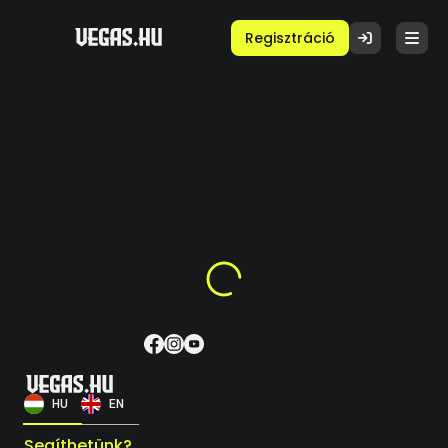
Regisztráció
HU
EN
Segíthetünk?