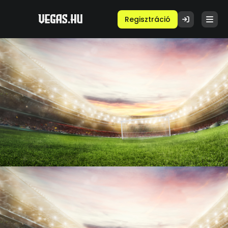
Regisztráció