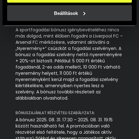
A fogadási szelvény nettó nyereményének 20%-
A weboldalainkon használt sütikről további információkat 
a.
erre a linkre kattintva a 
Süti tájékoztatónkban
 találsz!
Beállítások
SPORTFOGADÁSI BÓNUSZ LEÍRÁSA
A sportfogadási bónusz igénybevételéhez nincs
más dolgod, mint élőben fogadni a Liverpool FC –
Arsenal FC mérkőzésre, valamint aktiválni a
„Nyeremény+” csúszkát a fogadási szelvényen. A
bónusz a fogadási szelvény nettó nyereményére
+ 20%-ot biztosít. Például: 5 000 Ft értékű
fogadásnál, 2-es odds mellett, 10 000 Ft várható
nyeremény helyett, 11 000 Ft értékű
nyereményként kerül majd a fogadási szelvény
kiértékelésre, amennyiben nyertes lesz a
szelvény. A bónusz további részleteit az
alábbiakban olvashatod.
BÓNUSZAJÁNLAT RÉSZVÉTELI SZABÁLYZATA:
A bónusz 2025. 08. 31. 17:30 – 2025. 08. 31. 19:15
között használható fel. A promócióban való
részvétel első feltétele, hogy a Játékos aktív
státuszú fiókkal és sikeresen azonosított, aktív