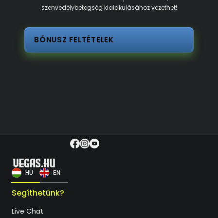
szenvedélybetegség kialakulásához vezethet!
BÓNUSZ FELTÉTELEK
HU
EN
Segíthetünk?
Live Chat