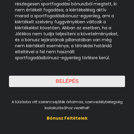
részlegesen sportfogadási bónuszból megtett, ki
nem értékelt fogadása, a kiértékelésig aktív
marad a sportfogadásibónusz-egyenleg, ami a
kiértékelt szelvény függvényében változik a
kiértékelést követően. Abban az esetben, ha a
Játékos nem tudja teljesíteni a követelményeket,
és a bónusz lejáratának pillanatában van még
nem kiértékelt eseménye, a tétrakási határidő
elteltével a fel nem használt
sportfogadásibónusz-egyenleg törlésre kerül.
BELÉPÉS
A túlzásba vitt szerencsejáték ártalmas, szenvedélybetegség
kialakulásához vezethet!
Bónusz Feltételek