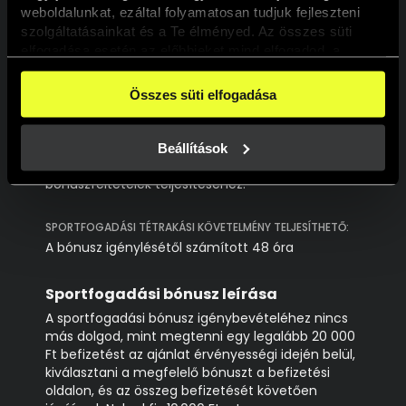
weboldalunkat, ezáltal folyamatosan tudjuk fejleszteni 
szolgáltatásainkat és a Te élményed. Az összes süti 
ODDSKÖVETELMÉNY:
elfogadása esetén az előbbieket mind elfogadod, a 
Fogadási szelvényenként minimális odds 1,4
beállításokban pedig egyesével dönthethetsz arról, hogy 
a weboldal használatához elengedhetetlen sütiken kívül 
Összes süti elfogadása
SPORTFOGADÁSI BÓNUSZÖSSZEG TÉTRAKÁSI
milyen célokat engedélyez.
KÖVETELMÉNYE:
A weboldalainkon használt sütikről további információkat 
A bónuszösszeg 2-szerese. Példa: ha 10 000 Ft
erre a linkre kattintva a 
Süti tájékoztatónkban
 találsz!
sportfogadási bónusz kerül jóváírásra, akkor 20
Beállítások
000 Ft értékben kell fogadnia a Játékosnak a
bónuszfeltételek teljesítéséhez.
SPORTFOGADÁSI TÉTRAKÁSI KÖVETELMÉNY TELJESÍTHETŐ:
A bónusz igénylésétől számított 48 óra
Sportfogadási bónusz leírása
A sportfogadási bónusz igénybevételéhez nincs
más dolgod, mint megtenni egy legalább 20 000
Ft befizetést az ajánlat érvényességi idején belül,
kiválasztani a megfelelő bónuszt a befizetési
oldalon, és az összeg befizetését követően