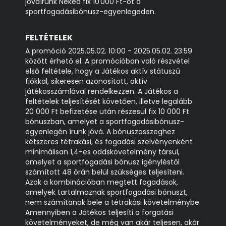
jóváírunk Neked fix 10 000 Ft-ot a
sportfogadásibónusz-egyenlegeden.
FELTÉTELEK
A promóció 2025.05.02. 10:00 - 2025.05.02. 23:59
között érhető el. A promócióban való részvétel
első feltétele, hogy a Játékos aktív státuszú
fiókkal, sikeresen azonosított, aktív
játékosszámlával rendelkezzen. A Játékos a
feltételek teljesítését követően, illetve legalább
20 000 Ft befizetése után részesül fix 10 000 Ft
bónuszban, amelyet a sportfogadásibónusz-
egyenlegén írunk jóvá. A bónuszösszeghez
kétszeres tétrakási, és fogadási szelvényenként
minimálisan 1,4-es oddskövetelmény társul,
amelyet a sportfogadási bónusz igényléstől
számított 48 órán belül szükséges teljesíteni.
Azok a kombinációban megtett fogadások,
amelyek tartalmaznak sportfogadási bónuszt,
nem számítanak bele a tétrakási követelménybe.
Amennyiben a Játékos teljesíti a forgatási
követelményeket, de még van akár teljesen, akár