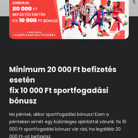
Minimum 20 000 Ft befizetés
esetén
fix 10 000 Ft sportfogadási
bónusz
Ha péntek, akkor sportfogadási bónusz! Ezen a
pénteken ismét egy különleges ajánlattal várunk: fix 10
000 Ft sportfogadási bónusz vár rád, ha legalább 20
000 Ft-ot befizetsz.