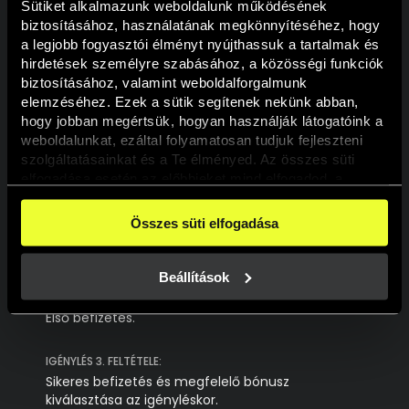
Sütiket alkalmazunk weboldalunk működésének 
biztosításához, használatának megkönnyítéséhez, hogy 
BÓNUSZTÍPUS:
a legjobb fogyasztói élményt nyújthassuk a tartalmak és 
Sportfogadás
hirdetések személyre szabásához, a közösségi funkciók 
biztosításához, valamint weboldalforgalmunk 
IGÉNYELHETŐ:
elemzéséhez. Ezek a sütik segítenek nekünk abban, 
2024.09.17. 12:00 - 2024.12.31. 23:59
hogy jobban megértsük, hogyan használják látogatóink a 
weboldalunkat, ezáltal folyamatosan tudjuk fejleszteni 
szolgáltatásainkat és a Te élményed. Az összes süti 
IGÉNYLÉS 1. FELTÉTELE:
elfogadása esetén az előbbieket mind elfogadod, a 
Aktív státuszú fiókkal és sikeresen azonosított,
beállításokban pedig egyesével dönthethetsz arról, hogy 
aktív játékosszámlával rendelkezik a Játékos,
valamint hozzájárulását adta a személyes
a weboldal használatához elengedhetetlen sütiken kívül 
Összes süti elfogadása
információk oldalon, hogy szeretne részt venni a
milyen célokat engedélyez.
promóciós kampányokban.
A weboldalainkon használt sütikről további információkat 
erre a linkre kattintva a 
Süti tájékoztatónkban
 találsz!
Beállítások
IGÉNYLÉS 2. FELTÉTELE:
Első befizetés.
IGÉNYLÉS 3. FELTÉTELE:
Sikeres befizetés és megfelelő bónusz
kiválasztása az igényléskor.