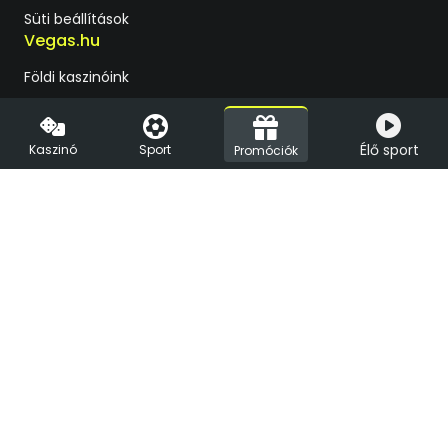
Süti beállítások
Vegas.hu
Földi kaszinóink
Felelős játékszervezés
Felügyeleti szervünk
Élő sport
Kaszinó
Sport
Promóciók
Szabályzatok
Adatkezelési tájékoztató
Felügyeleti szerv
Szerencsejáték-felügyeleti Hatóság:
+36 1 550 2500
Játékosvédelmi zöld szám:
+36 80 205 352