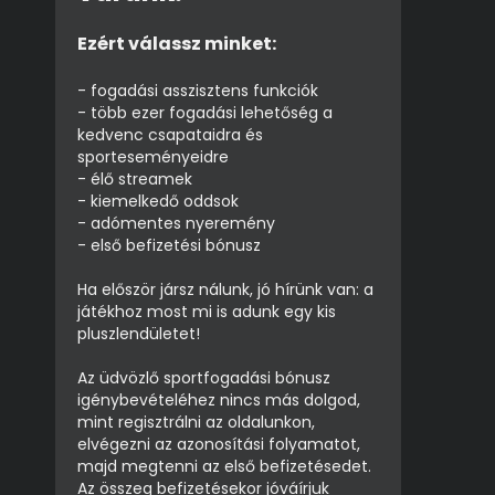
Ezért válassz minket:
- fogadási asszisztens funkciók
- több ezer fogadási lehetőség a
kedvenc csapataidra és
sporteseményeidre
- élő streamek
- kiemelkedő oddsok
- adómentes nyeremény
- első befizetési bónusz
Ha először jársz nálunk, jó hírünk van: a
játékhoz most mi is adunk egy kis
pluszlendületet!
Az üdvözlő sportfogadási bónusz
igénybevételéhez nincs más dolgod,
mint regisztrálni az oldalunkon,
elvégezni az azonosítási folyamatot,
majd megtenni az első befizetésedet.
Az összeg befizetésekor jóváírjuk