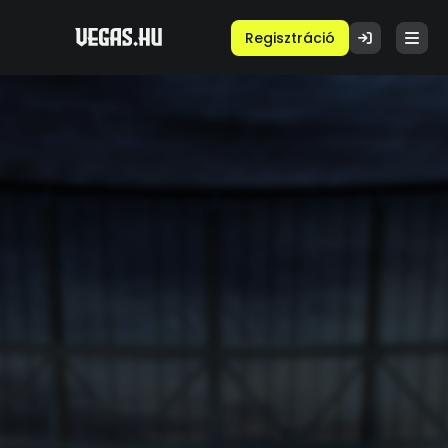
Regisztráció