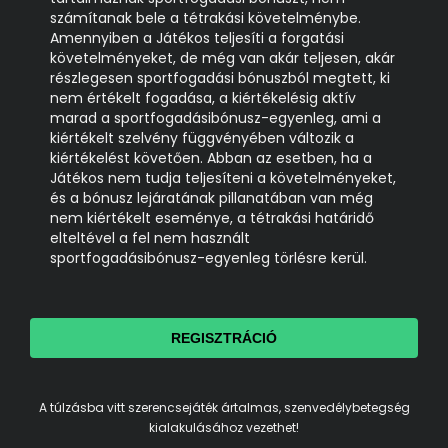
számítanak bele a tétrakási követelménybe.
Amennyiben a Játékos teljesíti a forgatási
követelményeket, de még van akár teljesen, akár
részlegesen sportfogadási bónuszból megtett, ki
nem értékelt fogadása, a kiértékelésig aktív
marad a sportfogadásibónusz-egyenleg, ami a
kiértékelt szelvény függvényében változik a
kiértékelést követően. Abban az esetben, ha a
Játékos nem tudja teljesíteni a követelményeket,
és a bónusz lejáratának pillanatában van még
nem kiértékelt eseménye, a tétrakási határidő
elteltével a fel nem használt
sportfogadásibónusz-egyenleg törlésre kerül.
REGISZTRÁCIÓ
A túlzásba vitt szerencsejáték ártalmas, szenvedélybetegség
kialakulásához vezethet!