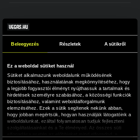
VÁRHATÓ
HELYEZÉS
FELHASZNÁLÓNÉV
PONT
BÓNUSZ
Beleegyezés
Részletek
A sütikről
1
Ataahunxavirgo
2621
300 000 Ft
2
fjoci90
2230
240 000 Ft
Ez a weboldal sütiket használ
3
Attila516
996
200 000 Ft
Sütiket alkalmazunk weboldalunk működésének 
biztosításához, használatának megkönnyítéséhez, hogy 
4
Szolnok
850
160 000 Ft
a legjobb fogyasztói élményt nyújthassuk a tartalmak és 
hirdetések személyre szabásához, a közösségi funkciók 
5
Sancho
728
140 000 Ft
biztosításához, valamint weboldalforgalmunk 
elemzéséhez. Ezek a sütik segítenek nekünk abban, 
6
Tino11
644
120 000 Ft
hogy jobban megértsük, hogyan használják látogatóink a 
weboldalunkat, ezáltal folyamatosan tudjuk fejleszteni 
7
AntonShaolin
563
120 000 Ft
szolgáltatásainkat és a Te élményed. Az összes süti 
8
Progressive181
493
100 000 Ft
elfogadása esetén az előbbieket mind elfogadod, a 