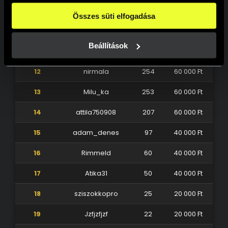
beállításokban pedig egyesével dönthethetsz arról, hogy 
9
Csokis94
484
100 000 Ft
a weboldal használatához elengedhetetlen sütiken kívül 
Összes süti elfogadása
milyen célokat engedélyez.
10
Paco1978
339
80 000 Ft
A weboldalainkon használt sütikről további információkat 
erre a linkre kattintva a 
Süti tájékoztatónkban
 találsz!
Beállítások
11
Kacoka78
269
80 000 Ft
12
nirmala
254
60 000 Ft
13
Milu_ka
253
60 000 Ft
14
attila750908
207
60 000 Ft
15
adam_denes
97
40 000 Ft
16
Rimmeld
60
40 000 Ft
17
Atika31
50
40 000 Ft
18
sziszokkopro
25
20 000 Ft
19
Jzfjzfjzf
22
20 000 Ft