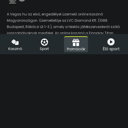
A Vegas.hu az első, engedéllyel üzemelő online kaszinó
Magyarországon. Üzemeltetője az LVC Diamond Kft. (1088
Budapest, Rákóczi út 1-3.), amely a felelős játékszervezésről szóló
jogszabályoknak megfelel. Az online kaszinó a Finnplay Titan
platformját használja, amelyet a hivatalos auditálási folyamat
során a HUNGUARD Kft. online szerencsejátékokkal kapcsolatos
Élő sport
Kaszinó
Sport
Promóciók
tranzakciók tekintetében biztonságosnak és a jogszabályi
követelményeknek megfelelőnek minősített. A Vegas.hu
játékszolgáltató partnerei a Play'n'Go, az Amusnet, az iSoftBet, a
Novomatic (Greentube), a NetEnt, az Ezugi, az Amatic, a Nolimit
City, a Habanero, a Merkur, a Red Tiger, az Yggdrasil, a Big Time
Gaming, a Playson, a Pragmatic Play, az Evolution, a Spinomenal,
a Relax, az Evoplay, a Hacksaw, az EGT Digital, a Thunderkick, a
Bee-Fee, a Booming Games, az ELK, a Synot, a Spribe, az Eurasian,
a Playtech, a Fazi, a Swintt és az Endorphina. A Vegas Sports
távszerencsejáték partnere az Altenar. Az oldalon található
játékok és fogadások Chrome böngésző alá optimalizáltak. A
magyarországi szerencsejáték szervezés piacfelügyeletét az
SZTFH látja el. A szerencsejátékban 18 éven aluli és sérülékenynek