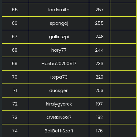
65
lordsmith
257
66
spongaj
255
67
galkriszpi
248
68
hory77
244
69
Haribo20200517
233
70
itepa73
220
71
ducsgeri
203
72
kiralygyerek
197
73
OVBKINGS7
182
74
BaliBettiSzofi
176