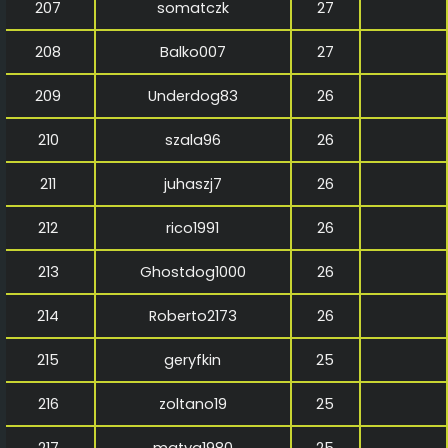
207
somatczk
27
208
Balko007
27
209
Underdog83
26
210
szala96
26
211
juhaszj7
26
212
rico1991
26
213
Ghostdog1000
26
214
Roberto2173
26
215
geryfkin
25
216
zoltano19
25
217
matya1980
25