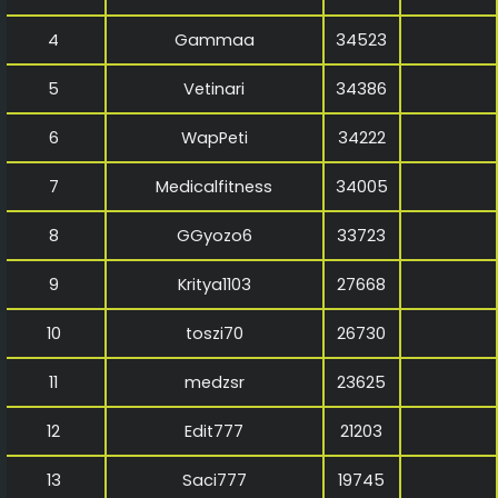
4
Gammaa
34523
5
Vetinari
34386
6
WapPeti
34222
7
Medicalfitness
34005
8
GGyozo6
33723
9
Kritya1103
27668
10
toszi70
26730
11
medzsr
23625
12
Edit777
21203
13
Saci777
19745