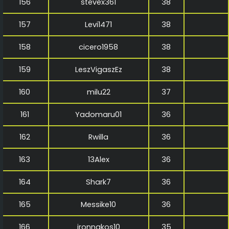
156
stevex361
38
157
Levi1471
38
158
cicero1958
38
159
LeszVigaszEz
38
160
milu22
37
161
Yadomaru01
36
162
Rwilla
36
163
13Alex
36
164
Shark7
36
165
Messike10
36
166
ironnakos10
35