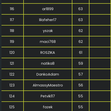
116
ar1899
63
117
lilafeher17
63
118
yszak
62
119
maci768
62
120
ROSZIKA
61
121
natika8
59
122
DankoAdam
57
123
AlmassyMaestro
56
124
Petvik117
55
125
fazek
55