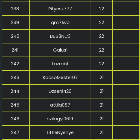
238
Pityesz777
22
239
qm71wp
22
240
BBB3NC3
22
241
Galus1
22
242
fazrabt
22
243
KacsoMester07
21
244
Dzseni420
21
245
attila087
21
246
szilagyi0619
21
247
LittleNyenye
21