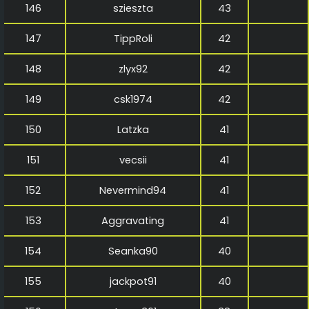
146
szieszta
43
147
TippRoli
42
148
zlyx92
42
149
csk1974
42
150
Latzka
41
151
vecsii
41
152
Nevermind94
41
153
Aggravating
41
154
Seanka90
40
155
jackpot91
40