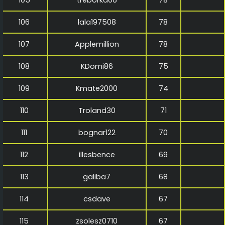
106
lala197508
78
107
Applemillion
78
108
KDomi86
75
109
Kmate2000
74
110
Troland30
71
111
bognar122
70
112
illesbence
69
113
galiba7
68
114
csdave
67
115
zsolesz0710
67