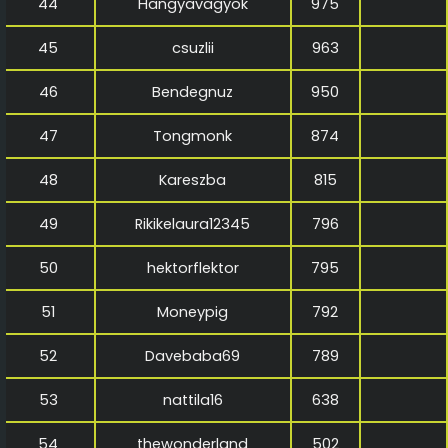
44
Hangyavagyok
975
45
csuzlii
963
46
Bendegnuz
950
47
Tongmonk
874
48
Kareszba
815
49
Rikikelaura12345
796
50
hektorflektor
795
51
Moneypig
792
52
Davebaba69
789
53
nattila16
638
54
thewonderland
502