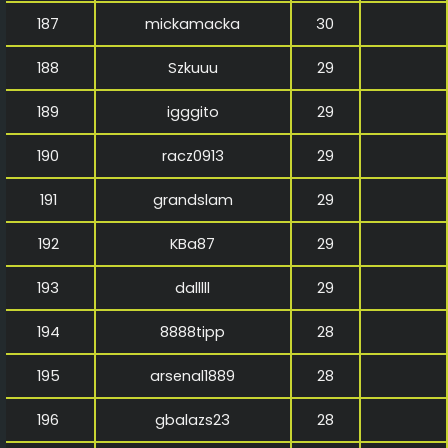
187
mickamacka
30
188
Szkuuu
29
189
igggito
29
190
racz0913
29
191
grandslam
29
192
KBa87
29
193
dalllll
29
194
8888tipp
28
195
arsenal1889
28
196
gbalazs23
28