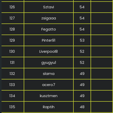
126
Sztavi
54
127
zsigaaa
54
128
Fegatto
54
129
Pinter91
53
130
Liverpool8
52
131
gyugyu1
52
132
slama
49
133
acero7
49
134
kusztmen
49
135
Raptih
48