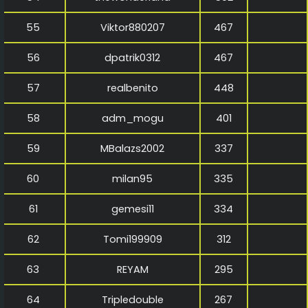
55
Viktor880207
467
56
dpatrik0312
467
57
realbenito
448
58
adm_mogu
401
59
MBalazs2002
337
60
milan95
335
61
gemesi11
334
62
Tomi199909
312
63
REYAM
295
64
Tripledouble
267