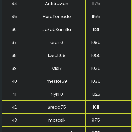
34
Antitravian
1175
35
HereTornado
1155
36
JakabKamilla
1131
37
aron6
1095
38
kzsolt69
1055
39
Misi7
1035
40
mesike69
1035
41
Nyiri10
1026
42
Breda75
1011
43
matcsik
975