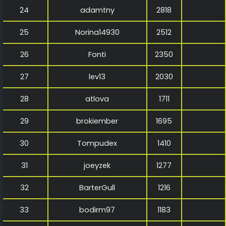
24
adamtny
2818
25
Norina14930
2512
26
Fonti
2350
27
lev13
2030
28
atlova
1711
29
brokiember
1695
30
Tompudex
1410
31
joeyzek
1277
32
BarterGull
1216
33
bodirm97
1183