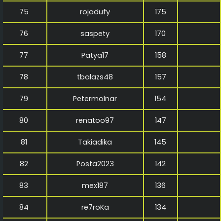
75
rojadufy
175
76
saspety
170
77
Patya17
158
78
tbalazs48
157
79
Petermolnar
154
80
renatoo97
147
81
Takiadika
145
82
Posta2023
142
83
mex187
136
84
re7roKa
134