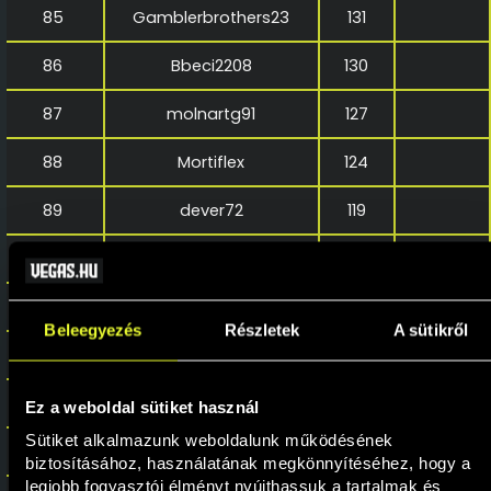
85
Gamblerbrothers23
131
86
Bbeci2208
130
87
molnartg91
127
88
Mortiflex
124
89
dever72
119
90
BARZOLAI
111
91
Tamasbebe
111
Beleegyezés
Részletek
A sütikről
92
mavszucs
108
93
Poszeidon79
106
Ez a weboldal sütiket használ
Sütiket alkalmazunk weboldalunk működésének 
94
DelPo1222
105
biztosításához, használatának megkönnyítéséhez, hogy a 
legjobb fogyasztói élményt nyújthassuk a tartalmak és 