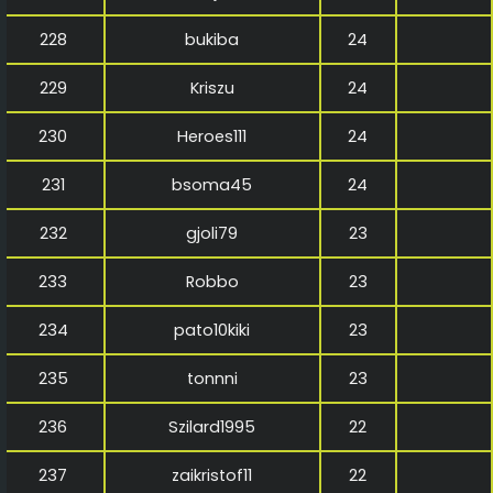
228
bukiba
24
229
Kriszu
24
230
Heroes111
24
231
bsoma45
24
232
gjoli79
23
233
Robbo
23
234
pato10kiki
23
235
tonnni
23
236
Szilard1995
22
237
zaikristof11
22