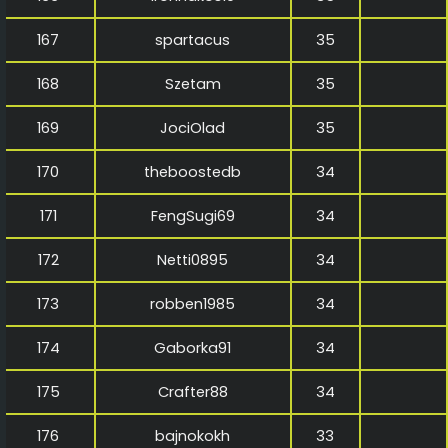
167
spartacus
35
168
Szetam
35
169
JociOlad
35
170
theboostedb
34
171
FengSugi69
34
172
Netti0895
34
173
robben1985
34
174
Gaborka91
34
175
Crafter88
34
176
bajnokokh
33