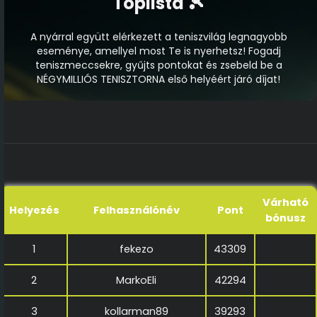
Toplista 🎾
A nyárral együtt elérkezett a teniszvilág legnagyobb
eseménye, amellyel most Te is nyerhetsz! Fogadj
teniszmeccsekre, gyűjts pontokat és zsebeld be a
NÉGYMILLIÓS TENISZTORNA első helyéért járó díjat!
Várható
Helyezés
Felhasználónév
Pont
bónusz
1
fekezo
43309
2
MarkoEli
42294
3
kollarman89
39293