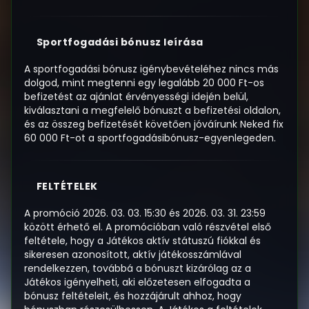
Sportfogadási bónusz leírása
A sportfogadási bónusz igénybevételéhez nincs más
dolgod, mint megtenni egy legalább 20 000 Ft-os
befizetést az ajánlat érvényességi idején belül,
kiválasztani a megfelelő bónuszt a befizetési oldalon,
és az összeg befizetését követően jóváírunk Neked fix
60 000 Ft-ot a sportfogadásibónusz-egyenlegeden.
FELTÉTELEK
A promóció 2026. 03. 03. 15:30 és 2026. 03. 31. 23:59
között érhető el. A promócióban való részvétel első
feltétele, hogy a Játékos aktív státuszú fiókkal és
sikeresen azonosított, aktív játékosszámlával
rendelkezzen, továbbá a bónuszt kizárólag az a
Játékos igényelheti, aki előzetesen elfogadta a
bónusz feltételeit, és hozzájárult ahhoz, hogy