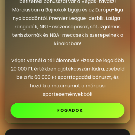
befizetési bónusszal vár a Vegas-tavasz!
Márciusban a Bajnokok Ligája és az Európa-liga
nyolcaddöntői, Premier League-derbik, LaLiga-
rangadók, NB I.-összecsapások, sőt, izgalmas
tenisztornák és NBA-meccsek is szerepelnek a
kínálatban!
Véget vetnél a téli álomnak? Fizess be legalább
20 000 Ft értékben a játékosszámládra, zsebeld
be a fix 60 000 Ft sportfogadási bónuszt, és
hozd ki a maximumot a márciusi
sporteseményekből!
FOGADOK