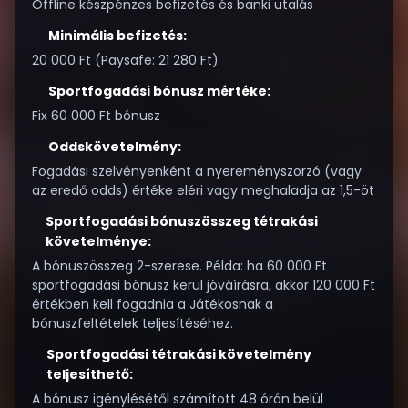
Offline készpénzes befizetés és banki utalás
Minimális befizetés:
20 000 Ft (Paysafe: 21 280 Ft)
Sportfogadási bónusz mértéke:
Fix 60 000 Ft bónusz
Oddskövetelmény:
Fogadási szelvényenként a nyereményszorzó (vagy
az eredő odds) értéke eléri vagy meghaladja az 1,5-öt
Sportfogadási bónuszösszeg tétrakási
követelménye:
A bónuszösszeg 2-szerese. Példa: ha 60 000 Ft
sportfogadási bónusz kerül jóváírásra, akkor 120 000 Ft
értékben kell fogadnia a Játékosnak a
bónuszfeltételek teljesítéséhez.
Sportfogadási tétrakási követelmény
teljesíthető:
A bónusz igénylésétől számított 48 órán belül