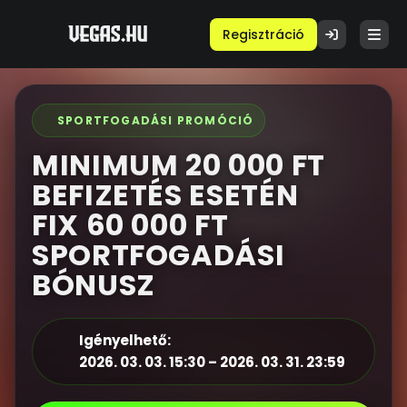
Regisztráció
SPORTFOGADÁSI PROMÓCIÓ
MINIMUM 20 000 FT
BEFIZETÉS ESETÉN
FIX 60 000 FT
SPORTFOGADÁSI
BÓNUSZ
Igényelhető:
2026. 03. 03. 15:30 – 2026. 03. 31. 23:59