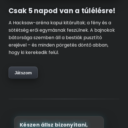
Csak 5 napod van a túlélésre!
A Hacksaw-aréna kapui kitárultak; a fény és a
sötétség erői egymásnak feszülnek. A bajnokok
bátorsága szemben áll a bestiák pusztító
erejével – és minden pörgetés döntő abban,
hogy ki kerekedik felül.
Játszom
Készen állsz bizonyítani,