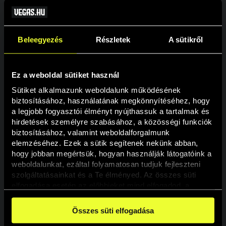
Gladiator Legends
Ze Zeus
Divine Drop
Rise of Ymir
Beleegyezés
Részletek
A sütikről
2 Wild 2 Die
Hand of Anubis
Chaos Crew 2
Ez a weboldal sütiket használ
SixSixSix
Cursed Crypt
Sütiket alkalmazunk weboldalunk működésének 
Stormforged
biztosításához, használatának megkönnyítéséhez, hogy 
Wanted Dead or a Wild
a legjobb fogyasztói élményt nyújthassuk a tartalmak és 
Le Bandit
hirdetések személyre szabásához, a közösségi funkciók 
RIP City
biztosításához, valamint weboldalforgalmunk 
elemzéséhez. Ezek a sütik segítenek nekünk abban, 
A PROMÓCIÓBAN VALÓ RÉSZVÉTEL FELTÉTELE:
hogy jobban megértsük, hogyan használják látogatóink a 
A részvételhez a pörgetésenkénti minimális tét
weboldalunkat, ezáltal folyamatosan tudjuk fejleszteni 
30 Ft
vagy a játékon belül elérhető következő,
szolgáltatásainkat és a Te élményed. Az összes süti 
magasabb tétlépcső. A részvételhez a Játékos
elfogadása esetén az előbbieket mind elfogadod, a 
bármelyik felsorolt játékon pörgethet. A
beállításokban pedig egyesével dönthethetsz arról, hogy 
„Jelentkezés” gomb megnyomását követően a
a weboldal használatához elengedhetetlen sütiken kívül 
Összes süti elfogadása
felsorolt játékokon valódi pénzes tétet tevő
milyen célokat engedélyez.
Játékosok automatikusan részt vesznek a