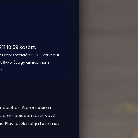
.11 18:59 között.
 Drop”) szerdán 19:00-kor indul,
8:59-kor (vagy amikor nem
t.
omócióhoz. A promóció a
, a promócióban részt vevő
 Play játékszolgáltató más