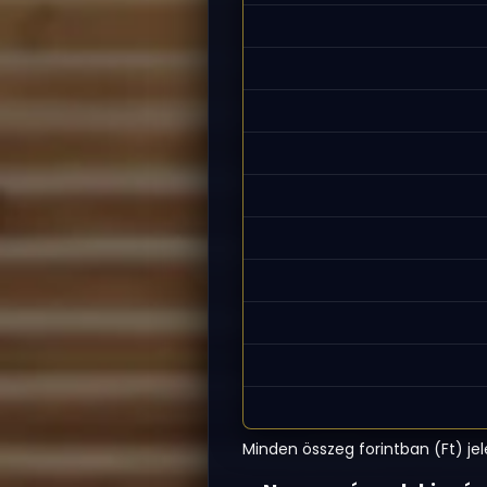
Minden összeg forintban (Ft) je