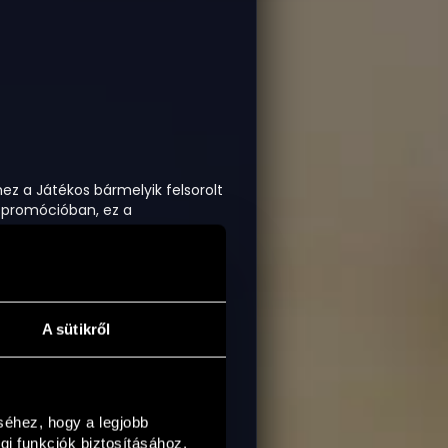
ez a Játékos bármelyik felsorolt
a promócióban, ez a
 értékén felül megnyert
játékosoknak valódi pénzes
séges kerékdarabot be kell
A sütikről
s minden egyes heti
hez, hogy a legjobb 
 funkciók biztosításához, 