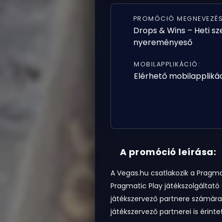
PROMÓCIÓ MEGNEVEZÉS
Drops & Wins – Heti s
nyereményeső
MOBILAPPLIKÁCIÓ:
Elérhető mobilappliká
A promóció leírása:
A Vegas.hu csatlakozik a Pragma
Pragmatic Play játékszolgáltató 
játékszervező partnere számár
játékszervező partnerei is érinte