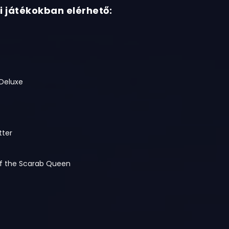
i játékokban elérhető:
Deluxe
tter
f the Scarab Queen