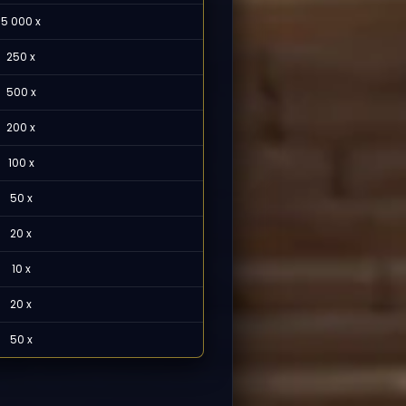
5 000 x
250 x
500 x
200 x
100 x
50 x
20 x
10 x
20 x
50 x