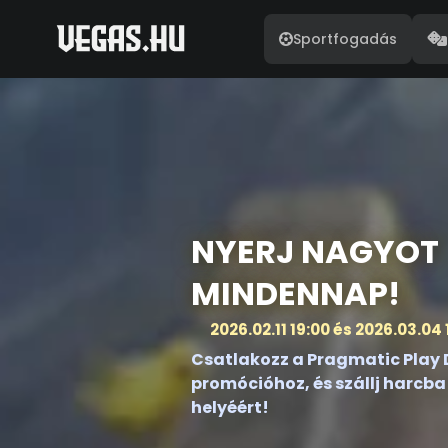
Sportfogadás
NYERJ NAGYOT
MINDENNAP!
2026.02.11 19:00 és 2026.03.04 
Csatlakozz a Pragmatic Play 
promócióhoz, és szállj harcba 
helyéért!