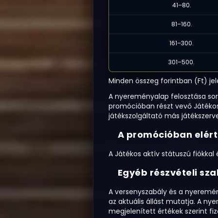
41–80.
81–160.
161–300.
301–500.
Minden összeg forintban (Ft) je
A nyereményalap felosztása sor
promócióban részt vevő Játéko
játékszolgáltató más játékszerve
A promócióban elért 
A Játékos aktív státuszú fiókkal 
Egyéb részvételi sza
A versenyszabály és a nyeremény
az aktuális állást mutatja. A 
megjelenített értékek szerint fize