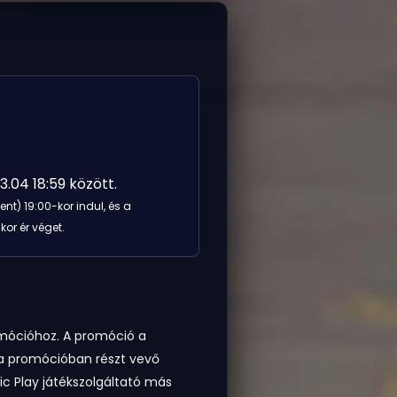
3.04 18:59 között.
t) 19:00-kor indul, és a
or ér véget.
omócióhoz. A promóció a
, a promócióban részt vevő
 Play játékszolgáltató más