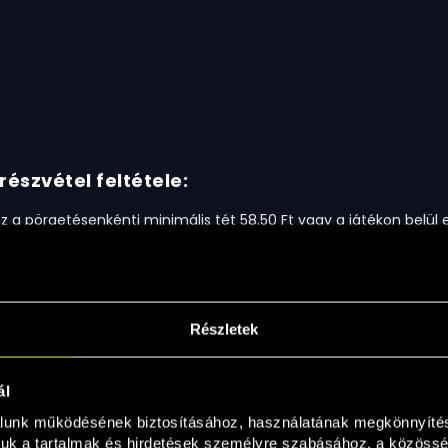
észvétel feltétele:
 a pörgetésenkénti minimális tét 58.50 Ft vagy a játékon belü
kos bármelyik felsorolt játékon pörgethet. A játékon valódi pénz
promócióban, ez a Játékosoknak nem jelent többletköltséget.
z első 5000 (kvalifikációs fogadási limitet) minősítő tétet tevő 
adási limit elérése után elhelyezett tétek nem kerülnek figyele
Részletek
erseny (Tournament) során felállításra kerül a napi ranglista
ál
számoknak megfelelően kerül meghatározásra.
lunk működésének biztosításához, használatának megkönnyítésé
hez a Játékosnak csatlakoznia kell valamelyik részt vevő játékhoz
uk a tartalmak és hirdetések személyre szabásához, a közösségi