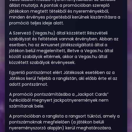
állást mutatja. A pontok a promócióban szereplő
játékokon megtett tétekből és nyereményekből,
minden érvényes pörgetésből kerülnek kiszámításra a
promóció teljes ideje alatt.
A Szervező (Vegas.hu) által közzétett Részvételi
szabályzat és feltételek vannak érvényben. Abban az
esetben, ha az Amusnet játékszolgáltató által a
játékon belül megjelenített, illetve a Vegas.hu által
közölt szabályok eltérnek, akkor a Vegas.hu által
közzétett szabályok érvényesek.
Egyenlő pontszámot elért Játékosok esetében az a
Játékos kerül feljebb a ranglistán, aki előbb érte el az
adott pontszámot.
A promóció pontszámításába a „Jackpot Cards”
funkcióból megnyert jackpotnyeremények nem
számítanak bele.
A promócióban a ranglista a rangsort tükrözi, amely a
pontszámoknak megfelelően (a játékon belüli
nyereményszorzó alapján) kerül meghatározásra.