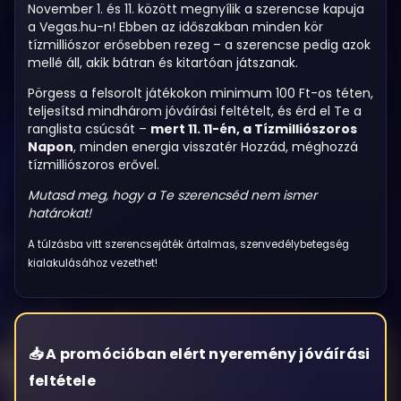
November 1. és 11. között megnyílik a szerencse kapuja
a Vegas.hu-n! Ebben az időszakban minden kör
tízmilliószor erősebben rezeg – a szerencse pedig azok
mellé áll, akik bátran és kitartóan játszanak.
Pörgess a felsorolt játékokon minimum 100 Ft-os téten,
teljesítsd mindhárom jóváírási feltételt, és érd el Te a
ranglista csúcsát –
mert 11. 11-én, a Tízmilliószoros
Napon
, minden energia visszatér Hozzád, méghozzá
tízmilliószoros erővel.
Mutasd meg, hogy a Te szerencséd nem ismer
határokat!
A túlzásba vitt szerencsejáték ártalmas, szenvedélybetegség
kialakulásához vezethet!
A promócióban elért nyeremény jóváírási
feltétele