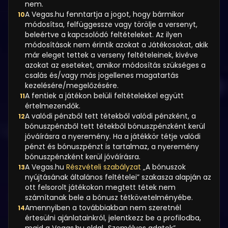
nem.
A Vegas.hu fenntartja a jogot, hogy bármikor
10
módosítsa, felfüggessze vagy törölje a versenyt,
beleértve a kapcsolódó feltételeket. Az ilyen
módosítások nem érintik azokat a Játékosokat, akik
már eleget tettek a verseny feltételeinek, kivéve
azokat az eseteket, amikor módosítás szükséges a
csalás és/vagy más jogellenes magatartás
kezelésére/megelőzésére.
A fentiek a játékon belüli feltételekkel együtt
11
értelmezendők.
A valódi pénzből tett tétekből valódi pénzként, a
12
bónuszpénzből tett tétekből bónuszpénzként kerül
jóváírásra a nyeremény. Ha a játékkör tétje valódi
pénzt és bónuszpénzt is tartalmaz, a nyeremény
bónuszpénzként kerül jóváírásra.
A Vegas.hu
Részvételi szabályzat
„A bónuszok
13
nyújtásának általános feltételei” szakasza alapján az
ott felsorolt játékokon megtett tétek nem
számítanak bele a bónusz tétkövetelményébe.
Amennyiben a továbbiakban nem szeretnél
14
értesülni ajánlatainkról, jelentkezz be a profilodba,