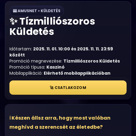
🎰 AMUSNET • KÜLDETÉS
Tízmilliószoros
Küldetés
Időtartam:
2025. 11. 01. 10:00 és 2025. 11. 11. 23:59
között
Promóció megnevezése:
Tízmilliószoros Küldetés
Promóció típusa:
Kaszinó
Mobilapplikáció:
Elérhető mobilapplikációban
🚀 CSATLAKOZOM
Készen állsz arra, hogy most valóban
meghívd a szerencsét az életedbe?