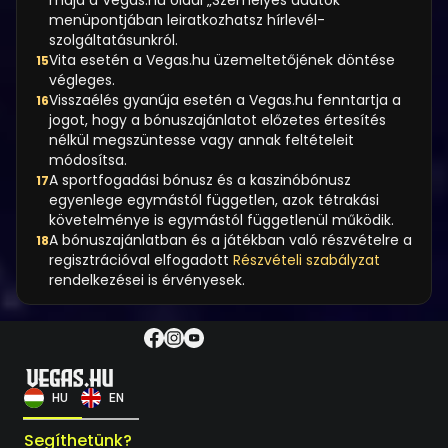
majd a Vegas.hu oldal „Személyes adatok”
menüpontjában leiratkozhatsz hírlevél-
szolgáltatásunkról.
Vita esetén a Vegas.hu üzemeltetőjének döntése
15
végleges.
Visszaélés gyanúja esetén a Vegas.hu fenntartja a
16
jogot, hogy a bónuszajánlatot előzetes értesítés
nélkül megszüntesse vagy annak feltételeit
módosítsa.
A sportfogadási bónusz és a kaszinóbónusz
17
egyenlege egymástól független, azok tétrakási
követelménye is egymástól függetlenül működik.
A bónuszajánlatban és a játékban való részvételre a
18
regisztrációval elfogadott
Részvételi szabályzat
rendelkezései is érvényesek.
HU
EN
Segíthetünk?