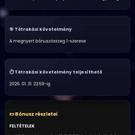
Tétrakási követelmény
A megnyert bónuszösszeg 1-szerese
Tétrakási követelmény teljesíthető
2026. 01. 31. 23:59-ig
📜 Bónusz részletei
FELTÉTELEK