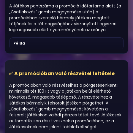
A Játékos pontszáma a promóció időtartama alatt (a
„Csatlakozás” gomb megnyomása után) a
promócióban szereplő bármely játékon megtett
tétjének és a tét nagyságához viszonyított egyszeri
legmagasabb elért nyereményének az aránya.
Példa
A promócióban való részvétel feltétele
A promócióban való részvételhez a pörgetésenkénti
minimális tét 100 Ft vagy a játékon belül elérhető
következő, magasabb tétlépcső. A részvételhez a
Játékos bármelyik felsorolt játékon pörgethet. A
„Csatlakozás” gomb megnyomását követően a
felsorolt játékokon valódi pénzes tétet tevő Játékosok
automatikusan részt vesznek a promócióban, ez a
Játékosoknak nem jelent többletköltséget.