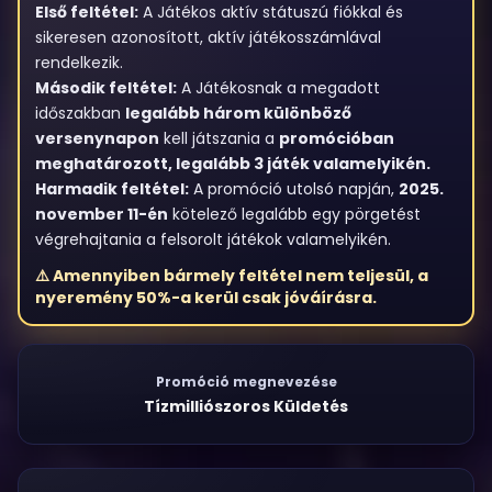
Első feltétel:
A Játékos aktív státuszú fiókkal és
sikeresen azonosított, aktív játékosszámlával
rendelkezik.
Második feltétel:
A Játékosnak a megadott
időszakban
legalább három különböző
versenynapon
kell játszania a
promócióban
meghatározott, legalább 3 játék valamelyikén.
Harmadik feltétel:
A promóció utolsó napján,
2025.
november 11-én
kötelező legalább egy pörgetést
végrehajtania a felsorolt játékok valamelyikén.
⚠️ Amennyiben bármely feltétel nem teljesül, a
nyeremény 50%-a
kerül csak jóváírásra.
Promóció megnevezése
Tízmilliószoros Küldetés