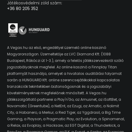
Játékosvédelmi zöld szám:
+36 80 205 352
A Vegas.hu az első, engedéllyel üzemelő online kaszinó
Magyarországon. Üzemeltetője az LVC Diamond Kft. (1088
Budapest, Rákóczi út 1-3.), amely a felelős játékszervezésről szóló
jogszabályoknak megfelel. Az online kaszinó a Finnplay Titan
platformját használja, amelyet a hivatalos auditálási folyamat
során a HUNGUARD Kft. online szerencsejátékokkal kapcsolatos
tranzakciók tekintetében biztonságosnak és a jogszabályi
követelményeknek megfelelőnek minősített. A Vegas.hu
játékszolgáltató partnerei a Play'n'Go, az Amusnet, az iSoftBet, a
Novomatic (Greentube), a NetEnt, az Ezugi, az Amatic, a Nolimit
City, a Habanero, a Merkur, a Red Tiger, az Yggdrasil, a Big Time
Gaming, a Playson, a Pragmatic Play, az Evolution, a Spinomenal,
a Relax, az Evoplay, a Hacksaw, az EGT Digital, a Thunderkick, a
Bee-Fee, a Booming Games, az ELK, a Synot, a Spribe, az Eurasian,