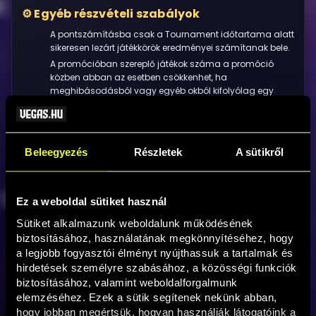
Egyéb részvételi szabályok
A pontszámításba csak a Tournament időtartama alatt
sikeresen lezárt játékkörök eredményei számítanak bele.
A promócióban szereplő játékok száma a promóció
közben abban az esetben csökkenhet, ha
meghibásodásból vagy egyéb okból kifolyólag egy
játék levétele szükséges.
Megszakadt kapcsolat vagy egyéb műszaki probléma
esetén az összes érintett pörgetés törlésre kerül, és a
kipörgetett értékek nem kerülhetnek beszámításra a
Beleegyezés
Részletek
A sütikről
promócióban.
Ez a weboldal sütiket használ
🚀 CSATLAKOZOM
Sütiket alkalmazunk weboldalunk működésének 
biztosításához, használatának megkönnyítéséhez, hogy 
a legjobb fogyasztói élményt nyújthassuk a tartalmak és 
hirdetések személyre szabásához, a közösségi funkciók 
Nyeremény
biztosításához, valamint weboldalforgalmunk 
elemzéséhez. Ezek a sütik segítenek nekünk abban, 
A promóció teljes várható nyereményalapja tízmillió
hogy jobban megértsük, hogyan használják látogatóink a 