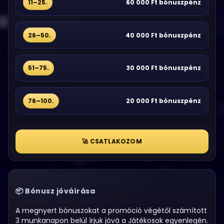
11–25.
60 000 Ft bónuszpénz
26–50.
40 000 Ft bónuszpénz
51–75.
30 000 Ft bónuszpénz
76–100.
20 000 Ft bónuszpénz
🚀 CSATLAKOZOM
Bónusz jóváírása
A megnyert bónuszokat a promóció végétől számított
3 munkanapon belül írjuk jóvá a Játékosok egyenlegén.