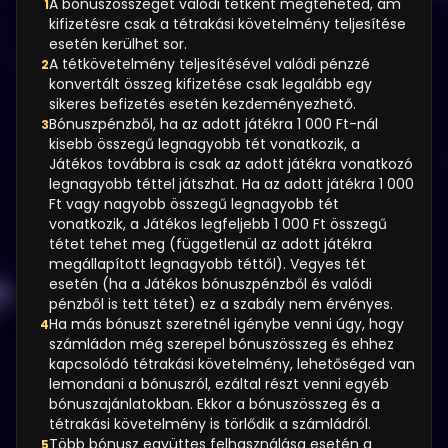
A bónuszösszeget valódi tétként megteheted, ám
1
kifizetésre csak a tétrakási követelmény teljesítése
esetén kerülhet sor.
A tétkövetelmény teljesítésével valódi pénzzé
2
konvertált összeg kifizetése csak legalább egy
sikeres befizetés esetén kezdeményezhető.
Bónuszpénzből, ha az adott játékra 1 000 Ft-nál
3
kisebb összegű legnagyobb tét vonatkozik, a
Játékos továbbra is csak az adott játékra vonatkozó
legnagyobb téttel játszhat. Ha az adott játékra 1 000
Ft vagy nagyobb összegű legnagyobb tét
vonatkozik, a Játékos legfeljebb 1 000 Ft összegű
tétet tehet meg (függetlenül az adott játékra
megállapított legnagyobb téttől). Vegyes tét
esetén (ha a Játékos bónuszpénzből és valódi
pénzből is tett tétet) ez a szabály nem érvényes.
Ha más bónuszt szeretnél igénybe venni úgy, hogy
4
számládon még szerepel bónuszösszeg és ehhez
kapcsolódó tétrakási követelmény, lehetőséged van
lemondani a bónuszról, ezáltal részt venni egyéb
bónuszajánlatokban. Ekkor a bónuszösszeg és a
tétrakási követelmény is törlődik a számládról.
Több bónusz együttes felhasználása esetén a
5