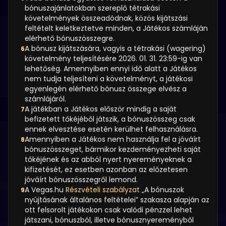
bónuszajánlatokban szereplő tétrakási
követelmények összeadódnak, közös kijátszási
feltételt keletkeztetve minden, a Játékos számláján
elérhető bónuszösszegre.
A bónusz kijátszására, vagyis a tétrakási (wagering)
6
követelmény teljesítésére 2026. 01. 31. 23:59-ig van
lehetőség. Amennyiben ennyi idő alatt a Játékos
nem tudja teljesíteni a követelményt, a játékosi
egyenlegén elérhető bónusz összege elvész a
számlájáról.
A játékban a Játékos először mindig a saját
7
befizetett tőkéjéből játszik, a bónuszösszeg csak
ennek elvesztése esetén kerülhet felhasználásra.
Amennyiben a Játékos nem használja fel a jóváírt
8
bónuszösszeget, bármikor kezdeményezheti saját
tőkéjének és az abból nyert nyereményeknek a
kifizetését, ez esetben azonban az előzetesen
jóváírt bónuszösszegről lemond.
A Vegas.hu
Részvételi szabályzat
„A bónuszok
9
nyújtásának általános feltételei” szakasza alapján az
ott felsorolt játékokon csak valódi pénzzel lehet
játszani, bónuszból, illetve bónusznyereményből