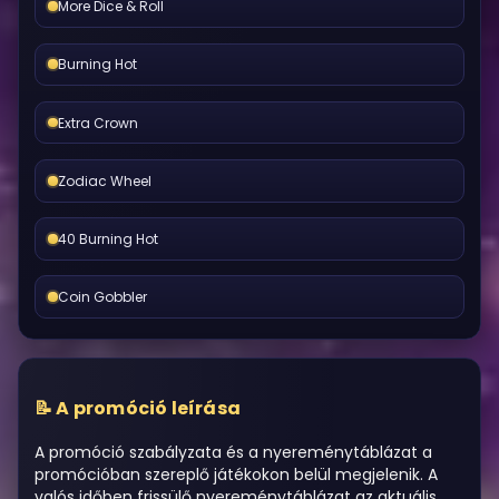
More Dice & Roll
Burning Hot
Extra Crown
Zodiac Wheel
40 Burning Hot
Coin Gobbler
A promóció leírása
A promóció szabályzata és a nyereménytáblázat a
promócióban szereplő játékokon belül megjelenik. A
valós időben frissülő nyereménytáblázat az aktuális