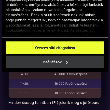
Nyeremény:
hirdetések személyre szabásához, a közösségi funkciók 
biztosításához, valamint weboldalforgalmunk 
A promóció teljes várható nyereményalapja
kétmillió
elemzéséhez. Ezek a sütik segítenek nekünk abban, 
forint
(2 000 000 Ft) bónuszpénz.
hogy jobban megértsük, hogyan használják látogatóink a 
weboldalunkat, ezáltal folyamatosan tudjuk fejleszteni 
Nyeremények és helyezések
szolgáltatásainkat és a Te élményed. Az összes süti 
elfogadása esetén az előbbieket mind elfogadod, a 
Helyezés
Nyeremény
beállításokban pedig egyesével dönthethetsz arról, hogy 
1.
800 000 Ft bónuszpénz
a weboldal használatához elengedhetetlen sütiken kívül 
Összes süti elfogadása
milyen célokat engedélyez.
2.
300 000 Ft bónuszpénz
A weboldalainkon használt sütikről további információkat 
erre a linkre kattintva a 
Süti tájékoztatónkban
 találsz!
Beállítások
3.
100 000 Ft bónuszpénz
4–10.
40 000 Ft bónuszpénz
11–30.
16 000 Ft bónuszpénz
31–50.
10 000 Ft bónuszpénz
Minden összeg forintban (Ft) jelenik meg a játékban.