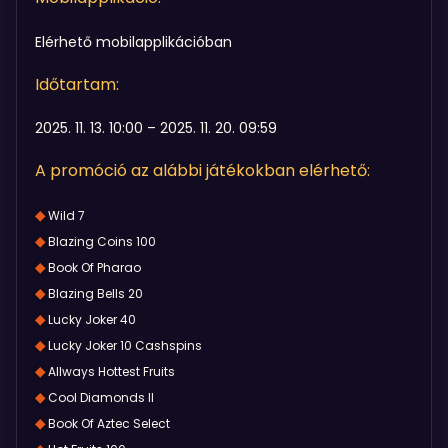
Elérhető mobilapplikációban
Időtartam:
2025. 11. 13. 10:00 – 2025. 11. 20. 09:59
A promóció az alábbi játékokban elérhető:
Wild 7
Blazing Coins 100
Book Of Pharao
Blazing Bells 20
Lucky Joker 40
Lucky Joker 10 Cashspins
Allways Hottest Fruits
Cool Diamonds II
Book Of Aztec Select