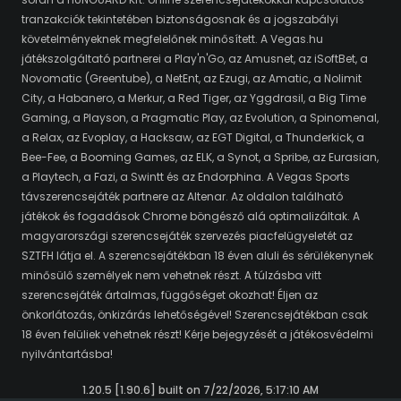
A Vegas.hu
Részvételi szabályzat
„A bónuszok
tranzakciók tekintetében biztonságosnak és a jogszabályi
nyújtásának általános feltételei” szakasza alapján
követelményeknek megfelelőnek minősített. A Vegas.hu
az ott felsorolt játékokon csak valódi pénzzel lehet
játékszolgáltató partnerei a Play'n'Go, az Amusnet, az iSoftBet, a
játszani, bónuszból, illetve bónusznyereményből
Novomatic (Greentube), a NetEnt, az Ezugi, az Amatic, a Nolimit
nem.
City, a Habanero, a Merkur, a Red Tiger, az Yggdrasil, a Big Time
A Vegas.hu fenntartja a jogot, hogy bármikor
Gaming, a Playson, a Pragmatic Play, az Evolution, a Spinomenal,
módosítsa, felfüggessze vagy törölje a versenyt,
a Relax, az Evoplay, a Hacksaw, az EGT Digital, a Thunderkick, a
beleértve a kapcsolódó feltételeket. Az ilyen
módosítások nem érintik azokat a Játékosokat, akik
Bee-Fee, a Booming Games, az ELK, a Synot, a Spribe, az Eurasian,
már eleget tettek a verseny feltételeinek, kivéve
a Playtech, a Fazi, a Swintt és az Endorphina. A Vegas Sports
azokat az eseteket, amikor módosítás szükséges a
távszerencsejáték partnere az Altenar. Az oldalon található
csalás és/vagy más jogellenes magatartás
játékok és fogadások Chrome böngésző alá optimalizáltak. A
kezelésére/megelőzésére.
magyarországi szerencsejáték szervezés piacfelügyeletét az
A fentiek a játékon belüli feltételekkel együtt
SZTFH látja el. A szerencsejátékban 18 éven aluli és sérülékenynek
értelmezendők.
minősülő személyek nem vehetnek részt. A túlzásba vitt
A valódi pénzből tett tétekből valódi pénzként, a
szerencsejáték ártalmas, függőséget okozhat! Éljen az
bónuszpénzből tett tétekből bónuszpénzként kerül
önkorlátozás, önkizárás lehetőségével! Szerencsejátékban csak
jóváírásra a nyeremény. Ha a játékkör tétje valódi
pénzt és bónuszpénzt is tartalmaz, a nyeremény
18 éven felüliek vehetnek részt! Kérje bejegyzését a játékosvédelmi
bónuszpénzként kerül jóváírásra.
nyilvántartásba!
A Vegas.hu
Részvételi szabályzat
„A bónuszok
nyújtásának általános feltételei” szakasza alapján
1.20.5 [1.90.6] built on 7/22/2026, 5:17:10 AM