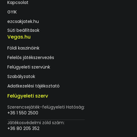
Kapcsolat
GYIK
ezcsakjatek.hu
Süti beállítások
Vegas.hu
Földi kaszinóink
Felelős játékszervezés
Felügyeleti szervünk
Szabályzatok
Adatkezelési tájékoztató
Felügyeleti szerv
Szerencsejáték-felügyeleti Hatóság:
+36 1 550 2500
Játékosvédelmi zöld szám:
+36 80 205 352