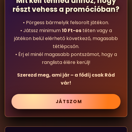
Mit kell tenned ahhoz, hogy
részt vehess a promócióban?
• Pörgess bármelyik felsorolt játékon.
• Játssz minimum
10 Ft-os
téten vagy a
játékon belül elérhető következő, magasabb
tétlépcsőn.
• Érj el minél magasabb pontszámot, hogy a
ranglista élére kerülj!
Szerezd meg, ami jár – a fődíj csak Rád
vár!
JÁTSZOM