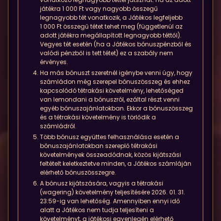
játékra 1 000 Ft vagy nagyobb összegű
legnagyobb tét vonatkozik, a Játékos legfeljebb
1 000 Ft összegű tétet tehet meg (függetlenül az
adott játékra megállapított legnagyobb téttől).
Vegyes tét esetén (ha a Játékos bónuszpénzből és
valódi pénzből is tett tétet) ez a szabály nem
érvényes.
Ha más bónuszt szeretnél igénybe venni úgy, hogy
számládon még szerepel bónuszösszeg és ehhez
kapcsolódó tétrakási követelmény, lehetőséged
van lemondani a bónuszról, ezáltal részt venni
egyéb bónuszajánlatokban. Ekkor a bónuszösszeg
és a tétrakási követelmény is törlődik a
számládról.
Több bónusz együttes felhasználása esetén a
bónuszajánlatokban szereplő tétrakási
követelmények összeadódnak, közös kijátszási
feltételt keletkeztetve minden, a Játékos számláján
elérhető bónuszösszegre.
A bónusz kijátszására, vagyis a tétrakási
(wagering) követelmény teljesítésére 2026. 01. 31.
23:59-ig van lehetőség. Amennyiben ennyi idő
alatt a Játékos nem tudja teljesíteni a
követelményt, a játékosi egyenlegén elérhető