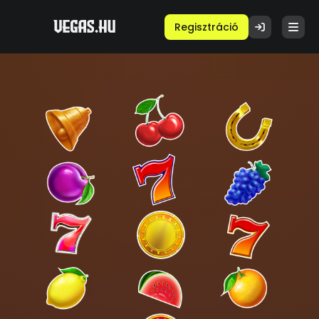
Regisztráció