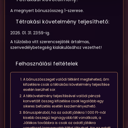
A megnyert bónuszösszeg 1-szerese.
Tétrakási követelmény teljesíthető:
2026. 01. 31. 23:59-ig.
A túlzásba vitt szerencsejáték ártalmas,
szenvedélybetegség kialakulásához vezethet!
Felhasználási feltételek
A bónuszösszeget valódi tétként megteheted, ám
kifizetésre csak a tétrakási követelmény teljesítése
esetén kerülhet sor.
A tétkövetelmény teljesítésével valódi pénzzé
konvertált összeg kifizetése csak legalább egy
sikeres befizetés esetén kezdeményezhető.
Bónuszpénzből, ha az adott játékra 1 000 Ft-nál
kisebb összegű legnagyobb tét vonatkozik, a
Játékos továbbra is csak az adott játékra
vonatkozó legnagyobb téttel játszhat. Ha az adott