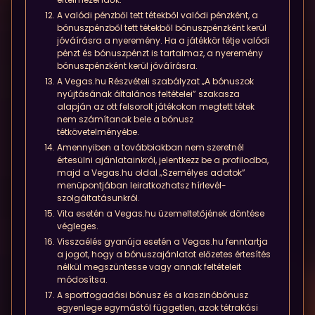
A valódi pénzből tett tétekből valódi pénzként, a
bónuszpénzből tett tétekből bónuszpénzként kerül
jóváírásra a nyeremény. Ha a játékkör tétje valódi
pénzt és bónuszpénzt is tartalmaz, a nyeremény
bónuszpénzként kerül jóváírásra.
A Vegas.hu
Részvételi szabályzat
„A bónuszok
nyújtásának általános feltételei” szakasza
alapján az ott felsorolt játékokon megtett tétek
nem számítanak bele a bónusz
tétkövetelményébe.
Amennyiben a továbbiakban nem szeretnél
értesülni ajánlatainkról, jelentkezz be a profilodba,
majd a Vegas.hu oldal „Személyes adatok”
menüpontjában leiratkozhatsz hírlevél-
szolgáltatásunkról.
Vita esetén a Vegas.hu üzemeltetőjének döntése
végleges.
Visszaélés gyanúja esetén a Vegas.hu fenntartja
a jogot, hogy a bónuszajánlatot előzetes értesítés
nélkül megszüntesse vagy annak feltételeit
módosítsa.
A sportfogadási bónusz és a kaszinóbónusz
egyenlege egymástól független, azok tétrakási