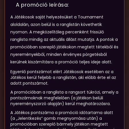
A promóció leírása:
A Játékosok saját helyezésüket a Tournament
aloldalán, azon belül is a ranglistán követhetik
nyomon. A megközelítőleg percenként frissülő
ranglista mindig az aktuális állást mutatja. A pontok a
promócióban szereplő játékokon megtett tétekből és
nyereményekből, minden érvényes pörgetésből
kerülnek kiszámításra a promóció teljes ideje alatt.
Egyenlő pontszámot elért Játékosok esetében az a
Játékos kerül feljebb a ranglistán, aki előbb érte el az
adott pontszámot.
A promócióban a ranglista a rangsort tükrözi, amely a
pontszámoknak megfelelően (a játékon belüli
nyereményszorzó alapján) kerül meghatározásra.
A Játékos pontszáma a promóció időtartama alatt
(a „Jelentkezés” gomb megnyomása után) a
promócióban szereplő bármely játékon megtett