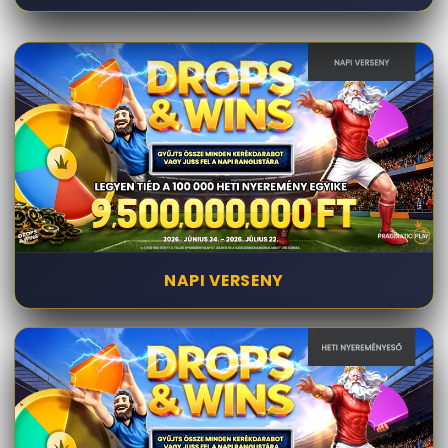
NAPI VERSENY