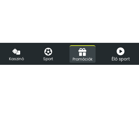
Élő sport
Kaszinó
Sport
Promóciók
HU
EN
Segíthetünk?
Live Chat