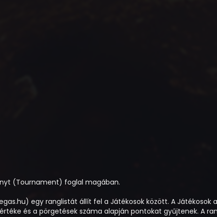
nyt (Tournament) foglal magában.
as.hu) egy ranglistát állít fel a Játékosok között. A Játékosok a
rtéke és a pörgetések száma alapján pontokat gyűjtenek. A ran