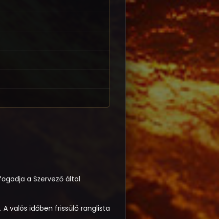
ogadja a Szervező által
 valós időben frissülő ranglista