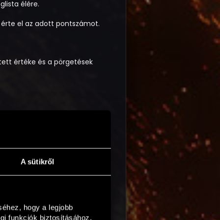
ista élére.
érte el az adott pontszámot.
ett értéke és a pörgetések
. A Játékos 40 Burning Hot Bell
 pörgetésekért járó pontok (2 ×
A sütikről
Játékos a 100 Super Fruits
2400) + a pörgetésekért járó
hez, hogy a legjobb 
 funkciók biztosításához, 