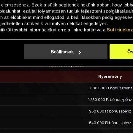
szvétel feltétele:
 elemzéséhez. Ezek a sütik segítenek nekünk abban, hogy jobb
ldalunkat, ezáltal folyamatosan tudjuk fejleszteni szolgáltatásai
 a pörgetésenkénti minimális tét 10 Ft vagy a játékon belül el
n az előbbieket mind elfogadod, a beállításokban pedig egyesével
kos bármelyik felsorolt játékon pörgethet. A játékban valódi pén
edhetetlen sütiken kívül milyen célokat engedélyez.
ióban, ez a Játékosoknak nem jelent többletköltséget.
ikről további információkat erre a linkre kattintva a 
Süti tájéko
ményalapja nyolcmillió forint (8 000 000 Ft) bónuszpénz.
Beállítások
Ös
Nyereménytábla
Nyeremény
1 600 000 Ft bónuszpénz
1 280 000 Ft bónuszpénz
960 000 Ft bónuszpénz
640 000 Ft bónuszpénz