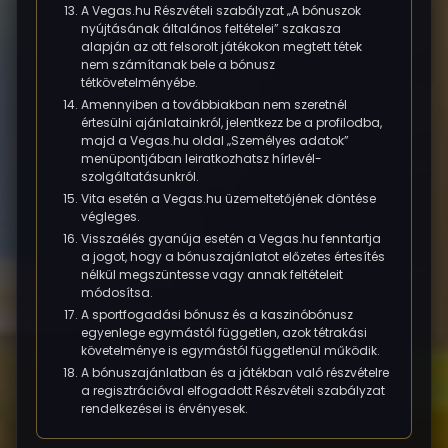
A Vegas.hu
Részvételi szabályzat
„A bónuszok
nyújtásának általános feltételei” szakasza
alapján az ott felsorolt játékokon megtett tétek
nem számítanak bele a bónusz
tétkövetelményébe.
Amennyiben a továbbiakban nem szeretnél
értesülni ajánlatainkról, jelentkezz be a profilodba,
majd a Vegas.hu oldal „Személyes adatok”
menüpontjában leiratkozhatsz hírlevél-
szolgáltatásunkról.
Vita esetén a Vegas.hu üzemeltetőjének döntése
végleges.
Visszaélés gyanúja esetén a Vegas.hu fenntartja
a jogot, hogy a bónuszajánlatot előzetes értesítés
nélkül megszüntesse vagy annak feltételeit
módosítsa.
A sportfogadási bónusz és a kaszinóbónusz
egyenlege egymástól független, azok tétrakási
követelménye is egymástól függetlenül működik.
A bónuszajánlatban és a játékban való részvételre
a regisztrációval elfogadott
Részvételi szabályzat
rendelkezései is érvényesek.