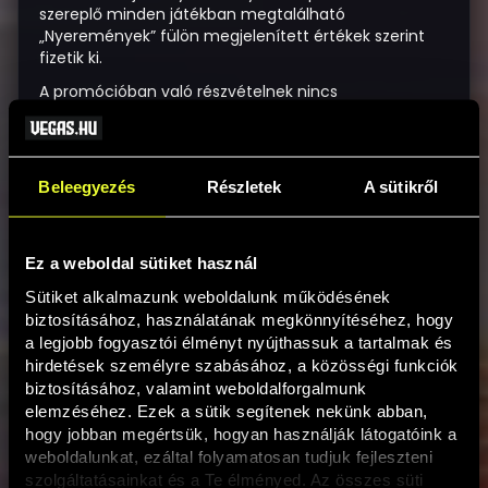
szereplő minden játékban megtalálható
„Nyeremények” fülön megjelenített értékek szerint
fizetik ki.
A promócióban való részvételnek nincs
többletköltsége.
A Szervező által közzétett Részvételi szabályzat és
feltételek vannak érvényben.
Abban az esetben, ha
Beleegyezés
Részletek
A sütikről
a Pragmatic Play játékszolgáltató által a játékon
belül megjelenített, illetve a Vegas.hu által
közölt szabályok eltérnek, akkor a Vegas.hu
által közzétett szabályok érvényesek.
Ez a weboldal sütiket használ
Bónusz jóváírása:
Sütiket alkalmazunk weboldalunk működésének 
biztosításához, használatának megkönnyítéséhez, hogy 
A megnyert bónuszokat a promóció végétől
a legjobb fogyasztói élményt nyújthassuk a tartalmak és 
számított 5 munkanapon belül írjuk jóvá a Játékosok
hirdetések személyre szabásához, a közösségi funkciók 
egyenlegén.
biztosításához, valamint weboldalforgalmunk 
elemzéséhez. Ezek a sütik segítenek nekünk abban, 
Tétrakási követelmény:
hogy jobban megértsük, hogyan használják látogatóink a 
weboldalunkat, ezáltal folyamatosan tudjuk fejleszteni 
A megnyert bónuszösszeg 1-szerese
szolgáltatásainkat és a Te élményed. Az összes süti 