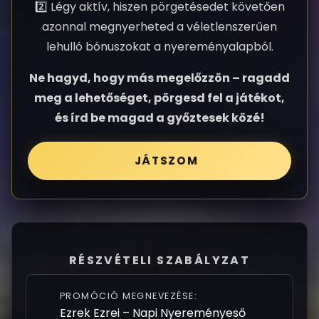
2️⃣ Légy aktív, hiszen pörgetésedet követően
azonnal megnyerheted a véletlenszerűen
lehulló bónuszokat a nyereményalapból.
Ne hagyd, hogy más megelőzzön – ragadd
meg a lehetőséget, pörgesd fel a játékot,
és írd be magad a győztesek közé!
JÁTSZOM
RÉSZVÉTELI SZABÁLYZAT
PROMÓCIÓ MEGNEVEZÉSE:
Ezrek Ezrei – Napi Nyereményeső