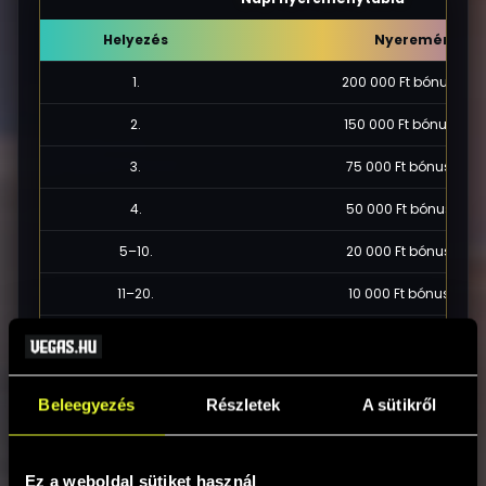
Helyezés
Nyeremény
1.
200 000 Ft bónuszpé
2.
150 000 Ft bónuszpén
3.
75 000 Ft bónuszpén
4.
50 000 Ft bónuszpén
5–10.
20 000 Ft bónuszpén
11–20.
10 000 Ft bónuszpén
21–50.
6 000 Ft bónuszpénz
51–100.
5 000 Ft bónuszpénz
Beleegyezés
Részletek
A sütikről
Minden összeg forintban (Ft) jelenik meg a játékban.
A promócióban elért nyeremény
Ez a weboldal sütiket használ