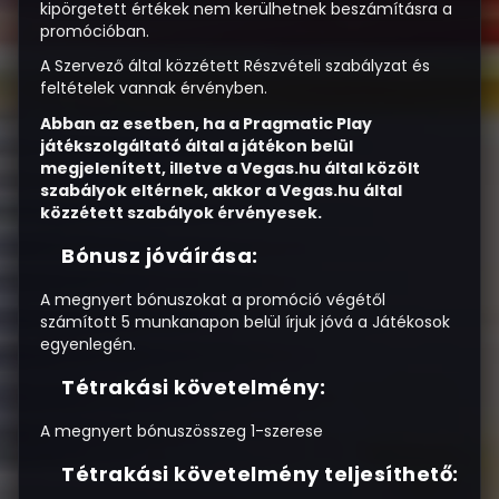
kipörgetett értékek nem kerülhetnek beszámításra a
promócióban.
A Szervező által közzétett Részvételi szabályzat és
feltételek vannak érvényben.
Abban az esetben, ha a Pragmatic Play
játékszolgáltató által a játékon belül
megjelenített, illetve a Vegas.hu által közölt
szabályok eltérnek, akkor a Vegas.hu által
közzétett szabályok érvényesek.
Bónusz jóváírása:
A megnyert bónuszokat a promóció végétől
számított 5 munkanapon belül írjuk jóvá a Játékosok
egyenlegén.
Tétrakási követelmény:
A megnyert bónuszösszeg 1-szerese
Tétrakási követelmény teljesíthető: