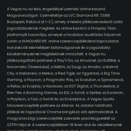
A Vegas.hu az első, engedéllyel üzemelő online kaszinó
Magyarországon. Üzemeltetője az LVC Diamond Kft. (1088
Budapest, Rákóczi út 1-3.), amely a felelős játékszervezésről szóló
jogszabályoknak megfelel. Az online kaszinó a Finnplay Titan
platformját használja, amelyet a hivatalos auditálási folyamat
során a HUNGUARD Kft. online szerencsejátékokkal kapcsolatos
tranzakciók tekintetében biztonságosnak és a jogszabályi
követelményeknek megfelelőnek minősített. A Vegas.hu
játékszolgáltató partnerei a Play'n'Go, az Amusnet, az iSoftBet, a
Novomatic (Greentube), a NetEnt, az Ezugi, az Amatic, a Nolimit
City, a Habanero, a Merkur, a Red Tiger, az Yggdrasil, a Big Time
Gaming, a Playson, a Pragmatic Play, az Evolution, a Spinomenal,
a Relax, az Evoplay, a Hacksaw, az EGT Digital, a Thunderkick, a
Bee-Fee, a Booming Games, az ELK, a Synot, a Spribe, az Eurasian,
a Playtech, a Fazi, a Swintt és az Endorphina. A Vegas Sports
távszerencsejáték partnere az Altenar. Az oldalon található
játékok és fogadások Chrome böngésző alá optimalizáltak. A
magyarországi szerencsejáték szervezés piacfelügyeletét az
SZTFH látja el. A szerencsejátékban 18 éven aluli és sérülékenynek