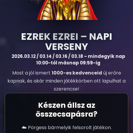
EZREK EZREI – NAPI
VERSENY
2026.03.12 / 03.14 / 03.16 / 03.18 – mindegyik nap
10:00-tól másnap 09:59-ig
Most a jól ismert
1000-es kedvenceid
új erőre
kapnak, és akár minden játékkörben ott lapulhat a
szerencse!
Készen állsz az
összecsapásra?
☁️ Pörgess bármelyik felsorolt játékon.