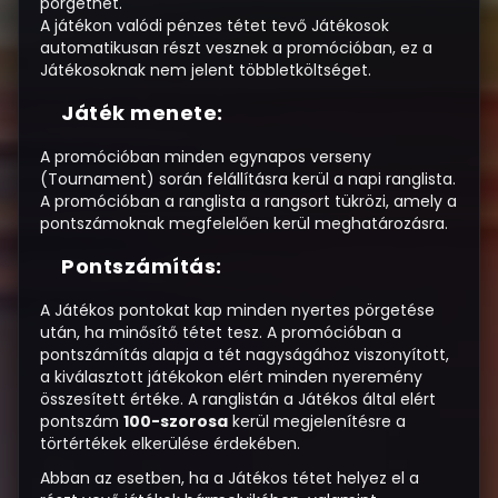
pörgethet.
A játékon valódi pénzes tétet tevő Játékosok
automatikusan részt vesznek a promócióban, ez a
Játékosoknak nem jelent többletköltséget.
Játék menete:
A promócióban minden egynapos verseny
(Tournament) során felállításra kerül a napi ranglista.
A promócióban a ranglista a rangsort tükrözi, amely a
pontszámoknak megfelelően kerül meghatározásra.
Pontszámítás:
A Játékos pontokat kap minden nyertes pörgetése
után, ha minősítő tétet tesz. A promócióban a
pontszámítás alapja a tét nagyságához viszonyított,
a kiválasztott játékokon elért minden nyeremény
összesített értéke. A ranglistán a Játékos által elért
pontszám
100-szorosa
kerül megjelenítésre a
törtértékek elkerülése érdekében.
Abban az esetben, ha a Játékos tétet helyez el a