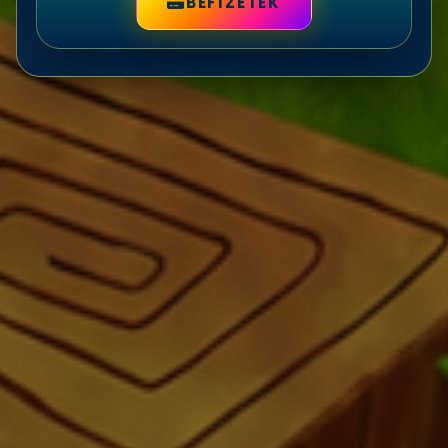
BEFIZETEK