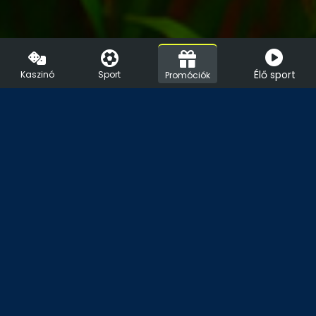
Élő sport
Kaszinó
Sport
Promóciók
HU
EN
Segíthetünk?
Live Chat
Kapcsolat
GYIK