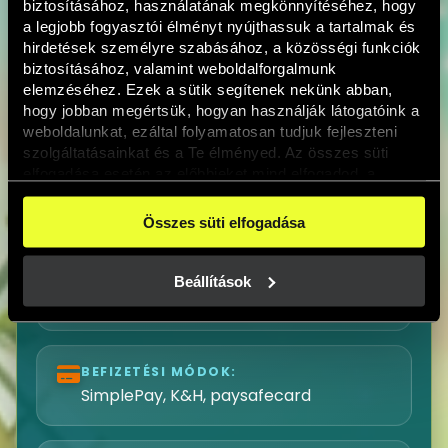
biztosításához, használatának megkönnyítéséhez, hogy 
a legjobb fogyasztói élményt nyújthassuk a tartalmak és 
MOBILAPPLIKÁCIÓ:
hirdetések személyre szabásához, a közösségi funkciók 
Elérhető mobilapplikációban
biztosításához, valamint weboldalforgalmunk 
elemzéséhez. Ezek a sütik segítenek nekünk abban, 
IGÉNYELHETŐ:
hogy jobban megértsük, hogyan használják látogatóink a 
2026. 05. 26. 10:00 és 2026. 07. 19. 23:59
weboldalunkat, ezáltal folyamatosan tudjuk fejleszteni 
között
szolgáltatásainkat és a Te élményed. Az összes süti 
elfogadása esetén az előbbieket mind elfogadod, a 
beállításokban pedig egyesével dönthethetsz arról, hogy 
a weboldal használatához elengedhetetlen sütiken kívül 
Összes süti elfogadása
IGÉNYLÉS FELTÉTELE:
milyen célokat engedélyez.
A Játékos aktív státuszú fiókkal és
A weboldalainkon használt sütikről további információkat 
sikeresen azonosított, aktív
erre a linkre kattintva a 
Süti tájékoztatónkban
 találsz!
Beállítások
játékosszámlával rendelkezik.
BEFIZETÉSI MÓDOK:
SimplePay, K&H, paysafecard