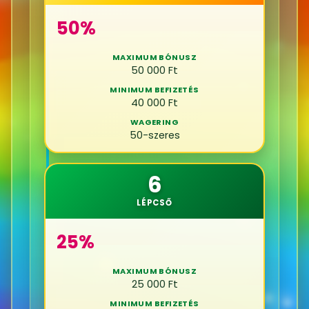
50%
MAXIMUM BÓNUSZ
50 000 Ft
MINIMUM BEFIZETÉS
40 000 Ft
WAGERING
50-szeres
6
LÉPCSŐ
25%
MAXIMUM BÓNUSZ
25 000 Ft
MINIMUM BEFIZETÉS