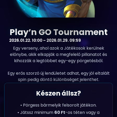
Play’n GO Tournament
2026.01.22. 10:00 – 2026.01.29. 09:59
Egy verseny, ahol azok a Játékosok kerülnek
előnybe, akik elkapják a megfelelő pillanatot és
kihozzák a legtöbbet egy-egy pörgetésből.
Egy erős szorzó új lendületet adhat, egy jól eltalált
spin pedig döntő különbséget jelenthet.
Készen állsz?
• Pörgess bármelyik felsorolt játékon.
• Játssz minimum
60 Ft
-os téten vagy a