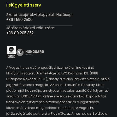
Felügyeleti szerv
Szerencsejáték-felügyeleti Hatóság:
+36 1 550 2500
Játékosvédelmi zöld szám:
+36 80 205 352
A Vegas.hu az első, engedéllyel üzemelő online kaszinó
Magyarországon. Üzemeltetője az LVC Diamond Kft. (1088
Budapest, Rákóczi út 1-3.), amely a felelős játékszervezésről szóló
jogszabályoknak megfelel. Az online kaszinó a Finnplay Titan
platformját használja, amelyet a hivatalos auditálási folyamat
során a HUNGUARD Kft. online szerencsejátékokkal kapcsolatos
tranzakciók tekintetében biztonságosnak és a jogszabályi
követelményeknek megfelelőnek minősített. A Vegas.hu
játékszolgáltató partnerei a Play'n'Go, az Amusnet, az iSoftBet, a