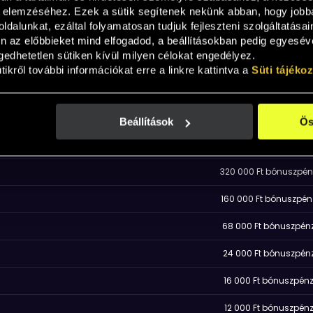
négymillió forint (4 000 000 Ft) bónuszpénz
.
 elemzéséhez. Ezek a sütik segítenek nekünk abban, hogy jobb
ldalunkat, ezáltal folyamatosan tudjuk fejleszteni szolgáltatásai
NYEREMÉNYTÁBLA
n az előbbieket mind elfogadod, a beállításokban pedig egyesével
edhetetlen sütiken kívül milyen célokat engedélyez.
Nyeremény
ikről további információkat erre a linkre kattintva a 
Süti tájéko
800 000 Ft bónuszpé
640 000 Ft bónuszpé
Beállítások
Ös
480 000 Ft bónuszpé
320 000 Ft bónuszpén
160 000 Ft bónuszpén
68 000 Ft bónuszpén
24 000 Ft bónuszpén
16 000 Ft bónuszpén
12 000 Ft bónuszpén