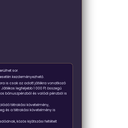
rülhet sor.
és esetén kezdeményezhető.
bra is csak az adott játékra vonatkozó
 Játékos legfeljebb 1 000 Ft összegű
ékos bónuszpénzből és valódi pénzből is
lódó tétrakási követelmény,
g és a tétrakási követelmény is
dnak, közös kijátszási feltételt