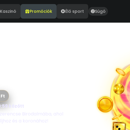
Kaszinó
Promóciók
Élő sport
Súgó
 Ft
09:59 között
Szerencse Birodalmába, ahol
íjhoz és a koronához!