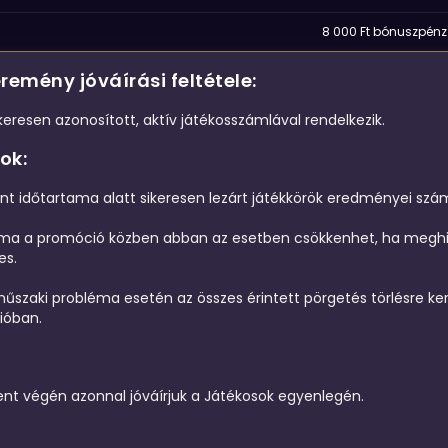
8 000 Ft bónuszpénz
emény jóváírási feltétele:
ikeresen azonosított, aktív játékosszámlával rendelkezik.
ok:
 időtartama alatt sikeresen lezárt játékkörök eredményei szám
áma a promóció közben abban az esetben csökkenhet, ha megh
es.
zaki probléma esetén az összes érintett pörgetés törlésre kerü
ióban.
t végén azonnal jóváírjuk a Játékosok egyenlegén.