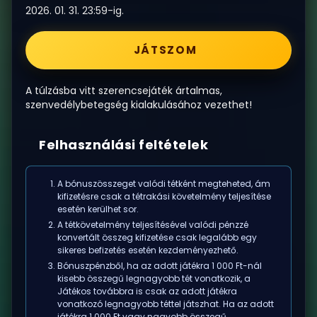
2026. 01. 31. 23:59-ig.
JÁTSZOM
A túlzásba vitt szerencsejáték ártalmas,
szenvedélybetegség kialakulásához vezethet!
Felhasználási feltételek
A bónuszösszeget valódi tétként megteheted, ám
kifizetésre csak a tétrakási követelmény teljesítése
esetén kerülhet sor.
A tétkövetelmény teljesítésével valódi pénzzé
konvertált összeg kifizetése csak legalább egy
sikeres befizetés esetén kezdeményezhető.
Bónuszpénzből, ha az adott játékra 1 000 Ft-nál
kisebb összegű legnagyobb tét vonatkozik, a
Játékos továbbra is csak az adott játékra
vonatkozó legnagyobb téttel játszhat. Ha az adott
játékra 1 000 Ft vagy nagyobb összegű