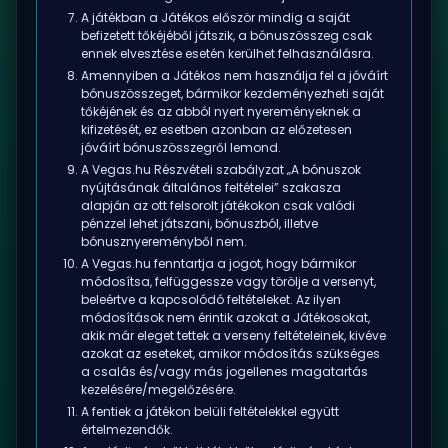
A játékban a Játékos először mindig a saját
befizetett tőkéjéből játszik, a bónuszösszeg csak
ennek elvesztése esetén kerülhet felhasználásra.
Amennyiben a Játékos nem használja fel a jóváírt
bónuszösszeget, bármikor kezdeményezheti saját
tőkéjének és az abból nyert nyereményeknek a
kifizetését, ez esetben azonban az előzetesen
jóváírt bónuszösszegről lemond.
A Vegas.hu
Részvételi szabályzat
„A bónuszok
nyújtásának általános feltételei” szakasza
alapján az ott felsorolt játékokon csak valódi
pénzzel lehet játszani, bónuszból, illetve
bónusznyereményből nem.
A Vegas.hu fenntartja a jogot, hogy bármikor
módosítsa, felfüggessze vagy törölje a versenyt,
beleértve a kapcsolódó feltételeket. Az ilyen
módosítások nem érintik azokat a Játékosokat,
akik már eleget tettek a verseny feltételeinek, kivéve
azokat az eseteket, amikor módosítás szükséges
a csalás és/vagy más jogellenes magatartás
kezelésére/megelőzésére.
A fentiek a játékon belüli feltételekkel együtt
értelmezendők.