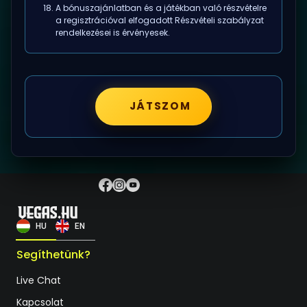
A bónuszajánlatban és a játékban való részvételre
a regisztrációval elfogadott
Részvételi szabályzat
rendelkezései is érvényesek.
JÁTSZOM
HU
EN
Segíthetünk?
Live Chat
Kapcsolat