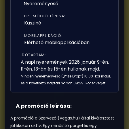
Nyereményeső
PROMÓCIÓ TÍPUSA:
Kaszinó
MOBILAPPLIKÁCIÓ:
Elérhető mobilapplikációban
IDŐTARTAM:
A napi nyeremények 2026. január 9-én,
11-én, 13-án és 15-én hullanak majd.
Minden nyereményeső („Prize Drop”) 10:00-kor indul,
és a következő naptári napon 09:59-kor ér véget.
A promóció leírása:
A promóció a Szervező (Vegas.hu) által kiválasztott
játékokon aktív. Egy minősítő pörgetés egy