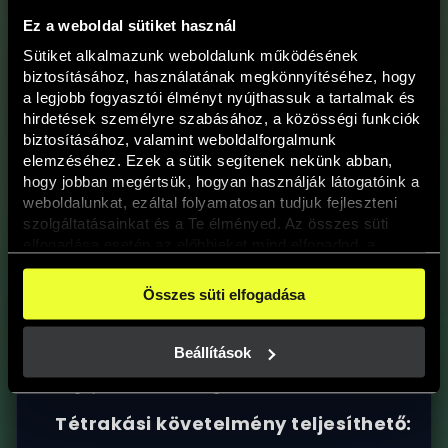
szereplő minden játékban megtalálható
Ez a weboldal sütiket használ
„Nyeremények” fülön megjelenített értékek szerint
Sütiket alkalmazunk weboldalunk működésének 
fizetik ki. A promócióban való részvételnek nincs
biztosításához, használatának megkönnyítéséhez, hogy 
többletköltsége.
a legjobb fogyasztói élményt nyújthassuk a tartalmak és 
A Szervező (Vegas.hu) által közzétett Részvételi
hirdetések személyre szabásához, a közösségi funkciók 
szabályzat és feltételek vannak érvényben. Abban az
biztosításához, valamint weboldalforgalmunk 
esetben, ha a játékon belül megjelenített, illetve a
elemzéséhez. Ezek a sütik segítenek nekünk abban, 
Vegas.hu által közölt szabályok eltérnek, akkor a
hogy jobban megértsük, hogyan használják látogatóink a 
Vegas.hu által közzétett szabályok érvényesek.
weboldalunkat, ezáltal folyamatosan tudjuk fejleszteni 
szolgáltatásainkat és a Te élményed. Az összes süti 
Bónusz jóváírása:
elfogadása esetén az előbbieket mind elfogadod, a 
beállításokban pedig egyesével dönthethetsz arról, hogy 
A megnyert bónuszokat a promóció végétől
számított 5 munkanapon belül írjuk jóvá a Játékosok
a weboldal használatához elengedhetetlen sütiken kívül 
Összes süti elfogadása
egyenlegén.
milyen célokat engedélyez.
A weboldalainkon használt sütikről további információkat 
Tétrakási követelmény:
erre a linkre kattintva a 
Süti tájékoztatónkban
 találsz!
Beállítások
A megnyert bónuszösszeg 1-szerese.
Tétrakási követelmény teljesíthető: