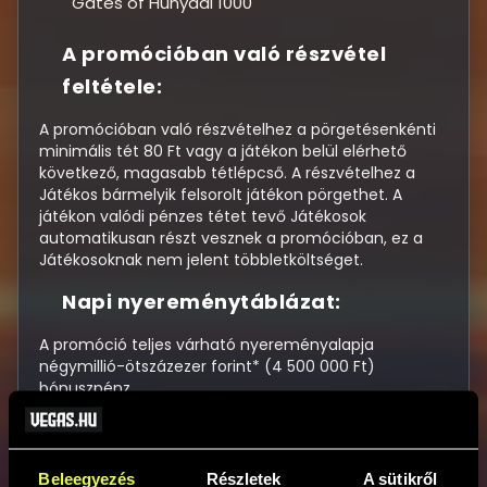
Gates of Hunyadi 1000
A promócióban való részvétel
feltétele:
A promócióban való részvételhez a pörgetésenkénti
minimális tét 80 Ft vagy a játékon belül elérhető
következő, magasabb tétlépcső. A részvételhez a
Játékos bármelyik felsorolt játékon pörgethet. A
játékon valódi pénzes tétet tevő Játékosok
automatikusan részt vesznek a promócióban, ez a
Játékosoknak nem jelent többletköltséget.
Napi nyereménytáblázat:
A promóció teljes várható nyereményalapja
négymillió-ötszázezer forint* (4 500 000 Ft)
bónuszpénz.
*A négymillió-ötszázezer forintos (4 500 000 Ft-os)
várható teljes nyereményalap négy, egyenként
egymillió-százhuszonötezer forintos (1 125 000 Ft-os)
Beleegyezés
Részletek
A sütikről