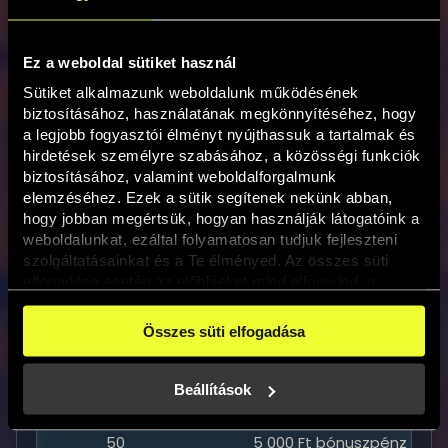
napi várható nyereményalapból áll.
Napi nyereményeső
Ez a weboldal sütiket használ
Sütiket alkalmazunk weboldalunk működésének 
Mennyiség
Érték
biztosításához, használatának megkönnyítéséhez, hogy 
a legjobb fogyasztói élményt nyújthassuk a tartalmak és 
1
200 000 Ft bónuszpénz
hirdetések személyre szabásához, a közösségi funkciók 
biztosításához, valamint weboldalforgalmunk 
1
150 000 Ft bónuszpénz
elemzéséhez. Ezek a sütik segítenek nekünk abban, 
hogy jobban megértsük, hogyan használják látogatóink a 
1
75 000 Ft bónuszpénz
weboldalunkat, ezáltal folyamatosan tudjuk fejleszteni 
szolgáltatásainkat és a Te élményed. Az összes süti 
1
50 000 Ft bónuszpénz
elfogadása esetén az előbbieket mind elfogadod, a 
beállításokban pedig egyesével dönthethetsz arról, hogy 
6
20 000 Ft bónuszpénz
a weboldal használatához elengedhetetlen sütiken kívül 
Összes süti elfogadása
milyen célokat engedélyez.
10
10 000 Ft bónuszpénz
A weboldalainkon használt sütikről további információkat 
erre a linkre kattintva a 
Süti tájékoztatónkban
 találsz!
Beállítások
30
6 000 Ft bónuszpénz
50
5 000 Ft bónuszpénz