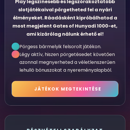
Play legszínesebb és legszórakoztatóbb
slotjátékaival pörgetheted fel a nyári
élményeket. Ráadásként kipróbálhatod a
most megjelent Gates of Hunyadi 1000-et,
ami kizárólag nálunk érhető el!
Pörgess bármelyik felsorolt játékon.
Légy aktív, hiszen pörgetésedet követően
azonnal megnyerheted a véletlenszerűen
lehulló bónuszokat a nyereményalapból.
JÁTÉKOK MEGTEKINTÉSE