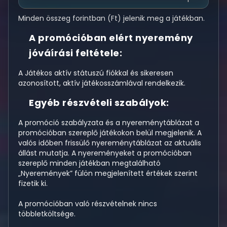
Minden összeg forintban (Ft) jelenik meg a játékban.
A promócióban elért nyeremény
jóváírási feltétele:
A Játékos aktív státuszú fiókkal és sikeresen
azonosított, aktív játékosszámlával rendelkezik.
Egyéb részvételi szabályok:
A promóció szabályzata és a nyereménytáblázat a
promócióban szereplő játékokon belül megjelenik. A
valós időben frissülő nyereménytáblázat az aktuális
állást mutatja. A nyereményeket a promócióban
szereplő minden játékban megtalálható
„Nyeremények” fülön megjelenített értékek szerint
fizetik ki.
A promócióban való részvételnek nincs
többletköltsége.