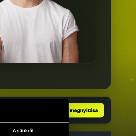
Ajánlólinkem megnyitása
A sütikről