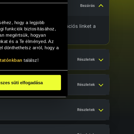
hez, hogy a legjobb 
z online kaszinóba. A regisztrációs linket a
 funkciók biztosításához, 
an megértsük, hogyan 
nkat és a Te élményed. Az 
 dönthethetsz arról, hogy a 
ztatónkban
 találsz!
szes süti elfogadása