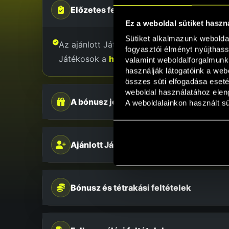
Előzetes feltételek
Ez a weboldal sütiket haszn
Sütiket alkalmazunk webolda
Az ajánlott Játékosnak az ajánló Játékos álta
fogyasztói élményt nyújthass
Játékosok a
https://vegas.hu/my/profile
a
valamint weboldalforgalmunk
használják látogatóink a webo
összes süti elfogadása eseté
weboldal használatához eleng
A bónusz jóváírási feltétele
A weboldalainkon használt süt
Ajánlott Játékosra vonatkozó kedvez
Bónusz és tétrakási feltételek