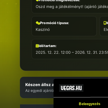
Oszd meg a játékélményt! (ajánló játé
Promóció típusa:
Kaszinó
El
Időtartam:
2025. 12. 22. 12:00 – 2026. 12. 31. 23:5
Készen állsz az ajánlásra?
Az egyedi ajánlólinkedet a profiloldaladon talál
Beleegyezés