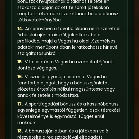
bónuszok nyújtásának általános feltételei”
szakasza alapján az ott felsorolt játékokon
megtett tétek nem számítanak bele a bónusz
tétkövetelményébe.
14.
Amennyiben a továbbiakban nem szeretnél
értesülni ajánlatainkról, jelentkezz be a
profilodba, majd a Vegas.hu oldal „Személyes
adatok” menüpontjában leiratkozhatsz hírlevél-
szolgáltatásunkról.
15.
Vita esetén a Vegas.hu üzemeltetőjének
döntése végleges.
16.
Visszaélés gyanúja esetén a Vegas.hu
fenntartja a jogot, hogy a bónuszajánlatot
előzetes értesítés nélkül megszüntesse vagy
annak feltételeit módosítsa.
17.
A sportfogadási bónusz és a kaszinóbónusz
egyenlege egymástól független, azok tétrakási
követelménye is egymástól függetlenül
működik.
18.
A bónuszajánlatban és a játékban való
részvételre a regisztrációval elfogadott