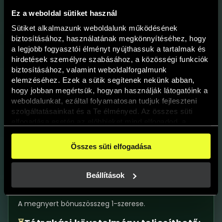
alatt sikeresen lezárt játékkörök eredményei
Ez a weboldal sütiket használ
számítanak bele.
Sütiket alkalmazunk weboldalunk működésének 
A promócióban szereplő játékok száma a promóció
biztosításához, használatának megkönnyítéséhez, hogy 
közben abban az esetben csökkenhet, ha
a legjobb fogyasztói élményt nyújthassuk a tartalmak és 
meghibásodásból vagy egyéb okból kifolyólag egy
hirdetések személyre szabásához, a közösségi funkciók 
játék levétele szükséges.
biztosításához, valamint weboldalforgalmunk 
elemzéséhez. Ezek a sütik segítenek nekünk abban, 
Megszakadt kapcsolat vagy egyéb műszaki probléma
hogy jobban megértsük, hogyan használják látogatóink a 
esetén az összes érintett pörgetés törlésre kerül, és a
weboldalunkat, ezáltal folyamatosan tudjuk fejleszteni 
kipörgetett értékek nem kerülhetnek beszámításra a
szolgáltatásainkat és a Te élményed. Az összes süti 
promócióban.
elfogadása esetén az előbbieket mind elfogadod, a 
beállításokban pedig egyesével dönthethetsz arról, hogy 
Bónusz jóváírása:
💳
a weboldal használatához elengedhetetlen sütiken kívül 
Összes süti elfogadása
milyen célokat engedélyez.
A megnyert bónuszokat a Tournament végén
A weboldalainkon használt sütikről további információkat 
azonnal jóváírjuk a Játékosok egyenlegén.
erre a linkre kattintva a 
Süti tájékoztatónkban
 találsz!
Beállítások
Tétrakási követelmény:
💰
A megnyert bónuszösszeg 1-szerese.