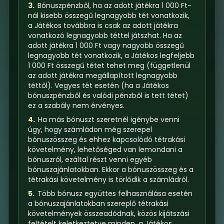
3.
Bónuszpénzből, ha az adott játékra 1 000 Ft-
nál kisebb összegű legnagyobb tét vonatkozik,
a Játékos továbbra is csak az adott játékra
vonatkozó legnagyobb téttel játszhat. Ha az
adott játékra 1 000 Ft vagy nagyobb összegű
legnagyobb tét vonatkozik, a Játékos legfeljebb
1 000 Ft összegű tétet tehet meg (függetlenül
az adott játékra megállapított legnagyobb
téttől). Vegyes tét esetén (ha a Játékos
bónuszpénzből és valódi pénzből is tett tétet)
ez a szabály nem érvényes.
4.
Ha más bónuszt szeretnél igénybe venni
úgy, hogy számládon még szerepel
bónuszösszeg és ehhez kapcsolódó tétrakási
követelmény, lehetőséged van lemondani a
bónuszról, ezáltal részt venni egyéb
bónuszajánlatokban. Ekkor a bónuszösszeg és a
tétrakási követelmény is törlődik a számládról.
5.
Több bónusz együttes felhasználása esetén
a bónuszajánlatokban szereplő tétrakási
követelmények összeadódnak, közös kijátszási
feltételt keletkeztetve minden, a Játékos