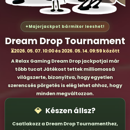
✦
Majorjackpot bármikor leeshet!
Dream Drop Tournament
⏳
2026. 05. 07. 10:00 és 2026. 05. 14. 09:59 között
A Relax Gaming Dream Drop jackpotjai már
több tucat Játékost tettek milliomossá
világszerte, bizonyítva, hogy egyetlen
szerencsés pörgetés is elég lehet ahhoz, hogy
minden megváltozzon.
💎
Készen állsz?
Csatlakozz a Dream Drop Tournamenthez,