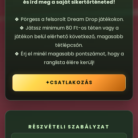
és írd meg a saját sikertörténeted!
🍀 Pörgess a felsorolt Dream Drop játékokon.
🍀 Játssz minimum 80 Ft-os téten vagy a
játékon belül elérhető következő, magasabb
tétlépcsőn.
🍀 Érj el minél magasabb pontszámot, hogy a
ranglista élére kerülj!
✦
CSATLAKOZÁS
RÉSZVÉTELI SZABÁLYZAT