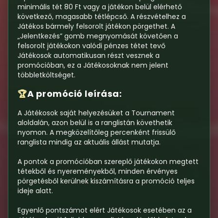
minimális tét 80 Ft vagy a játékon belül elérhető
következő, magasabb tétlépcső. A részvételhez a
Játékos bármely felsorolt játékon pörgethet. A
„Jelentkezés” gomb megnyomását követően a
felsorolt játékokon valódi pénzes tétet tevő
Játékosok automatikusan részt vesznek a
promócióban, ez a Játékosoknak nem jelent
többletköltséget.
A promóció leírása:
🏆
A Játékosok saját helyezésüket a Tournament
aloldalán, azon belül is a ranglistán követhetik
nyomon. A megközelítőleg percenként frissülő
ranglista mindig az aktuális állást mutatja.
A pontok a promócióban szereplő játékokon megtett
tétekből és nyereményekből, minden érvényes
pörgetésből kerülnek kiszámításra a promóció teljes
ideje alatt.
Egyenlő pontszámot elért Játékosok esetében az a