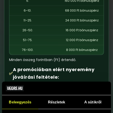
5.
160 000 Ft bónuszpénz
6–10.
68 000 Ft bónuszpénz
11–25.
24 000 Ft bónuszpénz
26–50.
16 000 Ft bónuszpénz
51–75.
12 000 Ft bónuszpénz
76–100.
8 000 Ft bónuszpénz
Minden összeg forintban (Ft) értendő.
A promócióban elért nyeremény
✅
jóváírási feltétele:
A Játékos aktív státuszú fiókkal és sikeresen
azonosított, aktív játékosszámlával rendelkezik.
Egyéb részvételi szabályok:
ℹ️
Beleegyezés
Részletek
A sütikről
A pontszámításba csak a Tournament időtartama