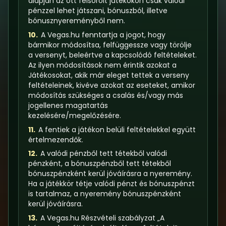
alapján az ott felsorolt játékokon csak valódi
pénzzel lehet játszani, bónuszból, illetve
bónusznyereményből nem.
10.
A Vegas.hu fenntartja a jogot, hogy
bármikor módosítsa, felfüggessze vagy törölje
a versenyt, beleértve a kapcsolódó feltételeket.
Az ilyen módosítások nem érintik azokat a
Játékosokat, akik már eleget tettek a verseny
feltételeinek, kivéve azokat az eseteket, amikor
módosítás szükséges a csalás és/vagy más
jogellenes magatartás
kezelésére/megelőzésére.
11.
A fentiek a játékon belüli feltételekkel együtt
értelmezendők.
12.
A valódi pénzből tett tétekből valódi
pénzként, a bónuszpénzből tett tétekből
bónuszpénzként kerül jóváírásra a nyeremény.
Ha a játékkör tétje valódi pénzt és bónuszpénzt
is tartalmaz, a nyeremény bónuszpénzként
kerül jóváírásra.
13.
A Vegas.hu
Részvételi szabályzat
„A