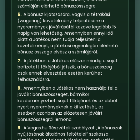
számláján elérhető bónuszösszegre.
6.
A bónusz kijátszására, vagyis a tétrakási
(wagering) követelmény teljesítésére a
nyeremények jóváírásától kezdve legalább 15
napig van lehetőség. Amennyiben ennyi idő
alatt a Játékos nem tudja teljesíteni a
követelményt, a játékosi egyenlegén elérhető
bónusz összege elvész a számlájáról.
7.
A játékban a Játékos először mindig a saját
befizetett tőkéjéből játszik, a bónuszösszeg
csak ennek elvesztése esetén kerülhet
felhasználásra.
8.
Amennyiben a Játékos nem használja fel a
jóváírt bónuszösszeget, bármikor
kezdeményezheti saját tőkéjének és az abból
nyert nyereményeknek a kifizetését, ez
esetben azonban az előzetesen jóváírt
bónuszösszegről lemond.
9.
A Vegas.hu
Részvételi szabályzat
„A bónuszok
nyújtásának általános feltételei” szakasza