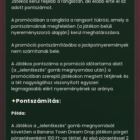
Játékos kerül feljebb a ranglistán, aki előbb érte el az
adott pontszámot.
A promócióban a ranglista a rangsort tükrözi, amely a
pontszámoknak megfelelően (a játékon belüli
nyereményszorzó alapján) kerül meghatározásra.
A promóció pontszámításába a jackpotnyeremények
nem számítanak bele.
A Játékos pontszáma a promóció időtartama alatt
(a „Jelentkezés” gomb megnyomása után) a
promócióban szereplő játékokon megtett tétjének és
a tét nagyságához viszonyított egyszeri
legmagasabb elért nyereményének az aránya.
Pontszámítás:
✦
Példa:
A Játékos a „Jelentkezés” gomb megnyomását
követően a Banana Town Dream Drop játékon pörget
pörgetésenként 100 Ft-os téttel. Az első pörgetéssel 2