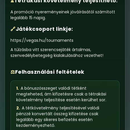
Tétrakási követelmény teljesíthető:
⏳
A promóció nyereményeinek jóváírásától számított
legalább 15 napig.
Játékcsoport linkje:
🔗
https://vegas.hu/tournaments
A túlzásba vitt szerencsejáték ártalmas,
szenvedélybetegség kialakulásához vezethet!
Felhasználási feltételek
⚖️
1.
A bónuszösszeget valódi tétként
megteheted, ám kifizetésre csak a tétrakási
követelmény teljesítése esetén kerülhet sor.
2.
A tétkövetelmény teljesítésével valódi
pénzzé konvertált összeg kifizetése csak
legalább egy sikeres befizetés esetén
kezdeményezhető.