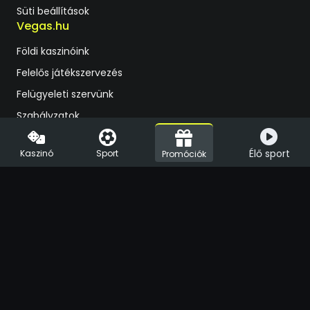
Süti beállítások
tehet meg (függetlenül az adott játékra
Vegas.hu
megállapított legnagyobb téttől). Vegyes tét esetén
(ha a Játékos bónuszpénzből és valódi pénzből is
Földi kaszinóink
tett tétet) ez a szabály nem érvényes.
Ha más bónuszt szeretnél igénybe venni úgy, hogy
Felelős játékszervezés
számládon még szerepel bónuszösszeg és ehhez
Felügyeleti szervünk
kapcsolódó tétrakási követelmény, lehetőséged van
lemondani a bónuszról, ezáltal részt venni egyéb
Szabályzatok
bónuszajánlatokban. Ekkor a bónuszösszeg és a
tétrakási követelmény is törlődik a számládról.
Adatkezelési tájékoztató
Több bónusz együttes felhasználása esetén a
Élő sport
Kaszinó
Sport
Promóciók
Felügyeleti szerv
bónuszajánlatokban szereplő tétrakási
követelmények összeadódnak, közös kijátszási
Szerencsejáték-felügyeleti Hatóság:
feltételt keletkeztetve minden, a Játékos számláján
+36 1 550 2500
elérhető bónuszösszegre.
A bónusz kijátszására, vagyis a tétrakási (wagering)
Játékosvédelmi zöld szám:
követelmény teljesítésére 2026. 01. 31. 23:59-ig van
+36 80 205 352
lehetőség. Amennyiben ennyi idő alatt a Játékos
nem tudja teljesíteni a követelményt, a játékosi
egyenlegén elérhető bónusz összege elvész a
számlájáról.
A játékban a Játékos először mindig a saját