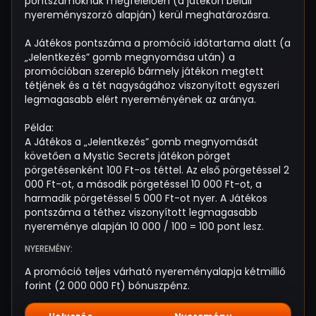
pontszámoknak megfelelően (a játékon belüli
nyereményszorzó alapján) kerül meghatározásra.
A Játékos pontszáma a promóció időtartama alatt (a
„Jelentkezés” gomb megnyomása után) a
promócióban szereplő bármely játékon megtett
tétjének és a tét nagyságához viszonyított egyszeri
legmagasabb elért nyereményének az aránya.
Példa:
A Játékos a „Jelentkezés” gomb megnyomását
követően a Mystic Secrets játékon pörget
pörgetésenként 100 Ft-os téttel. Az első pörgetéssel 2
000 Ft-ot, a második pörgetéssel 10 000 Ft-ot, a
harmadik pörgetéssel 5 000 Ft-ot nyer. A Játékos
pontszáma a téthez viszonyított legmagasabb
nyereménye alapján 10 000 / 100 = 100 pont lesz.
NYEREMÉNY:
A promóció teljes várható nyereményalapja kétmillió
forint (2 000 000 Ft) bónuszpénz.