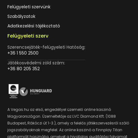
Felügyeleti szervünk
Szabályzatok
Adatkezelési tájékoztató
Felügyeleti szerv
Szerencsejáték-felügyeleti Hatóság:
+36 1 550 2500
Játékosvédelmi zöld szám:
+36 80 205 352
A Vegas.hu az első, engedéllyel üzemelő online kaszinó
Magyarországon. Üzemeltetője az LVC Diamond Kft. (1088
Budapest, Rákóczi út 1-3.), amely a felelős játékszervezésről szóló
jogszabályoknak megfelel. Az online kaszinó a Finnplay Titan
platformját használja, amelyet a hivatalos auditálási folyamat