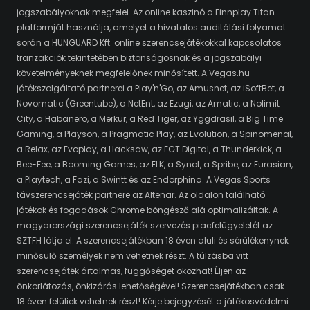
jogszabályoknak megfelel. Az online kaszinó a Finnplay Titan
platformját használja, amelyet a hivatalos auditálási folyamat
során a HUNGUARD Kft. online szerencsejátékokkal kapcsolatos
tranzakciók tekintetében biztonságosnak és a jogszabályi
követelményeknek megfelelőnek minősített. A Vegas.hu
játékszolgáltató partnerei a Play'n'Go, az Amusnet, az iSoftBet, a
Novomatic (Greentube), a NetEnt, az Ezugi, az Amatic, a Nolimit
City, a Habanero, a Merkur, a Red Tiger, az Yggdrasil, a Big Time
Gaming, a Playson, a Pragmatic Play, az Evolution, a Spinomenal,
a Relax, az Evoplay, a Hacksaw, az EGT Digital, a Thunderkick, a
Bee-Fee, a Booming Games, az ELK, a Synot, a Spribe, az Eurasian,
a Playtech, a Fazi, a Swintt és az Endorphina. A Vegas Sports
távszerencsejáték partnere az Altenar. Az oldalon található
játékok és fogadások Chrome böngésző alá optimalizáltak. A
magyarországi szerencsejáték szervezés piacfelügyeletét az
SZTFH látja el. A szerencsejátékban 18 éven aluli és sérülékenynek
minősülő személyek nem vehetnek részt. A túlzásba vitt
szerencsejáték ártalmas, függőséget okozhat! Éljen az
önkorlátozás, önkizárás lehetőségével! Szerencsejátékban csak
18 éven felüliek vehetnek részt! Kérje bejegyzését a játékosvédelmi