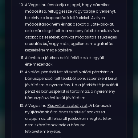
A Vegas.hu fenntartja a jogot, hogy bármikor
módosítsa, felfüggessze vagy törölje a versenyt,
beleértve a kapcsolódó feltételeket. Az ilyen
módosítások nem érintik azokat a Játékosokat,
akik már eleget tettek a verseny feltételeinek, kivéve
azokat az eseteket, amikor módosítás szükséges
a csalás és/vagy más jogellenes magatartás
kezelésére/megelőzésére.
A fentiek a játékon belüli feltételekkel együtt
értelmezendők.
A valódi pénzből tett tétekből valódi pénzként, a
bónuszpénzből tett tétekből bónuszpénzként kerül
jóváírásra a nyeremény. Ha a játékkör tétje valódi
pénzt és bónuszpénzt is tartalmaz, a nyeremény
bónuszpénzként kerül jóváírásra.
A Vegas.hu
Részvételi szabályzat
„A bónuszok
nyújtásának általános feltételei” szakasza
alapján az ott felsorolt játékokon megtett tétek
nem számítanak bele a bónusz
tétkövetelményébe.