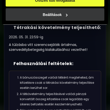
Összes süti elfogadása
milyen célokat engedélyez.
Tétrakási követelmény:
A weboldalainkon használt sütikről további információkat 
erre a linkre kattintva a 
Süti tájékoztatónkban
 találsz!
Beállítások
A megnyert bónuszösszeg 1-szerese
Tétrakási követelmény teljesíthető:
2026. 05. 31. 23:59-ig
A túlzásba vitt szerencsejáték ártalmas,
szenvedélybetegség kialakulásához vezethet!
Felhasználási feltételek:
A bónuszösszeget valódi tétként megteheted, ám
kifizetésre csak a tétrakási követelmény teljesítése
esetén kerülhet sor.
A tétkövetelmény teljesítésével valódi pénzzé
konvertált összeg kifizetése csak legalább egy
sikeres befizetés esetén kezdeményezhető.