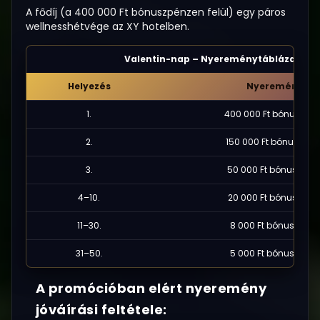
A fődíj (a 400 000 Ft bónuszpénzen felül) egy páros
wellnesshétvége az XY hotelben.
Valentin-nap – Nyereménytáblázat
Helyezés
Nyeremény
1.
400 000 Ft bónuszpé
2.
150 000 Ft bónuszpén
3.
50 000 Ft bónuszpén
4–10.
20 000 Ft bónuszpén
11–30.
8 000 Ft bónuszpénz
31–50.
5 000 Ft bónuszpénz
A promócióban elért nyeremény
jóváírási feltétele: