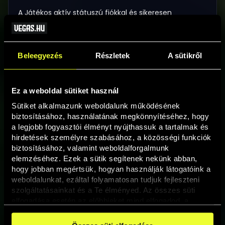
A Játékos aktív státuszú fiókkal és sikeresen
azonosított, aktív játékosszámlával rendelkezik.
Egyéb részvételi szabályok:
Beleegyezés
Részletek
A sütikről
A pontszámításba csak a Tournament időtartama
alatt sikeresen lezárt játékkörök eredményei
számítanak bele.
Ez a weboldal sütiket használ
A promócióban szereplő játékok száma a promóció
Sütiket alkalmazunk weboldalunk működésének 
közben abban az esetben csökkenhet, ha
biztosításához, használatának megkönnyítéséhez, hogy 
meghibásodásból vagy egyéb okból kifolyólag egy
a legjobb fogyasztói élményt nyújthassuk a tartalmak és 
játék levétele szükséges.
hirdetések személyre szabásához, a közösségi funkciók 
Megszakadt kapcsolat vagy egyéb műszaki probléma
biztosításához, valamint weboldalforgalmunk 
esetén az összes érintett pörgetés törlésre kerül, és a
elemzéséhez. Ezek a sütik segítenek nekünk abban, 
kipörgetett értékek nem kerülhetnek beszámításra a
hogy jobban megértsük, hogyan használják látogatóink a 
promócióban.
weboldalunkat, ezáltal folyamatosan tudjuk fejleszteni 
szolgáltatásainkat és a Te élményed. Az összes süti 
Bónusz jóváírása:
elfogadása esetén az előbbieket mind elfogadod, a 
beállításokban pedig egyesével dönthethetsz arról, hogy 
A nyereményeket a Tournament végén azonnal
a weboldal használatához elengedhetetlen sütiken kívül 
jóváírjuk a Játékosok egyenlegén.