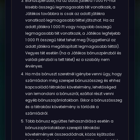
Bónuszpénzből, ha az adott játékra 1 000 Ft-nál
kisebb összegű legmagasabb tét vonatkozik, a
Játékos továbbra is csak az adott játékra
vonatkozó legmagasabb téttel játszhat. Ha az
adott játékra 1 000 Ft vagy nagyobb összegű
legmagasabb tét vonatkozik, a Játékos legfeljebb
1 000 Ft összegű tétet tehet meg (függetlenül az
adott játékra megállapított legmagasabb téttől).
Vegyes tét esetén (ha a Játékos bónuszpénzből és
valódi pénzből is tett tétet) ez a szabály nem
érvényes.
Ha más bónuszt szeretnél igénybe venni úgy, hogy
számládon még szerepel bónuszösszeg és ehhez
kapcsolódó tétrakási követelmény, lehetőséged
van lemondani a bónuszról, ezáltal részt venni
egyéb bónuszajánlatokban. Ekkor a bónuszösszeg
és a tétrakási követelmény is törlődik a
számládról.
Több bónusz együttes felhasználása esetén a
bónuszajánlatokban szereplő tétrakási
követelmények összeadódnak, közös kijátszási