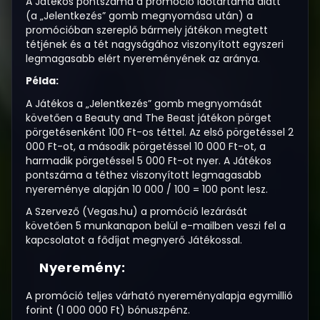
A Játékos pontszáma a promóció időtartama alatt
(a „Jelentkezés” gomb megnyomása után) a
promócióban szereplő bármely játékon megtett
tétjének és a tét nagyságához viszonyított egyszeri
legmagasabb elért nyereményének az aránya.
Példa:
A Játékos a „Jelentkezés” gomb megnyomását
követően a Beauty and The Beast játékon pörget
pörgetésenként 100 Ft-os téttel. Az első pörgetéssel 2
000 Ft-ot, a második pörgetéssel 10 000 Ft-ot, a
harmadik pörgetéssel 5 000 Ft-ot nyer. A Játékos
pontszáma a téthez viszonyított legmagasabb
nyereménye alapján 10 000 / 100 = 100 pont lesz.
A Szervező (Vegas.hu) a promóció lezárását
követően 5 munkanapon belül e-mailben veszi fel a
kapcsolatot a fődíjat megnyerő Játékossal.
Nyeremény:
A promóció teljes várható nyereményalapja egymillió
forint (1 000 000 Ft) bónuszpénz.