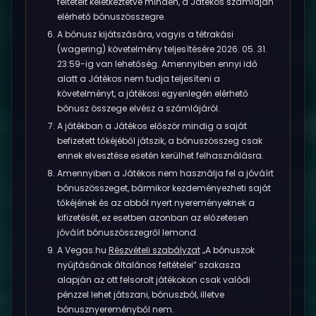
feltételt keletkeztetve minden, a Játékos számláján
elérhető bónuszösszegre.
A bónusz kijátszására, vagyis a tétrakási
(wagering) követelmény teljesítésére 2026. 05. 31.
23:59-ig van lehetőség. Amennyiben ennyi idő
alatt a Játékos nem tudja teljesíteni a
követelményt, a játékosi egyenlegén elérhető
bónusz összege elvész a számlájáról.
A játékban a Játékos először mindig a saját
befizetett tőkéjéből játszik, a bónuszösszeg csak
ennek elvesztése esetén kerülhet felhasználásra.
Amennyiben a Játékos nem használja fel a jóváírt
bónuszösszeget, bármikor kezdeményezheti saját
tőkéjének és az abból nyert nyereményeknek a
kifizetését, ez esetben azonban az előzetesen
jóváírt bónuszösszegről lemond.
A Vegas.hu
Részvételi szabályzat
„A bónuszok
nyújtásának általános feltételei” szakasza
alapján az ott felsorolt játékokon csak valódi
pénzzel lehet játszani, bónuszból, illetve
bónusznyereményből nem.