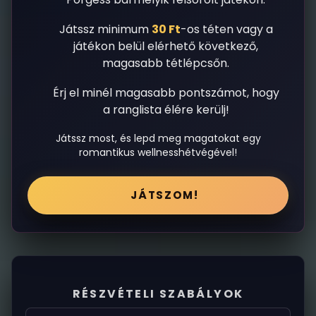
Játssz minimum
30 Ft
-os téten vagy a
játékon belül elérhető következő,
magasabb tétlépcsőn.
Érj el minél magasabb pontszámot, hogy
a ranglista élére kerülj!
Játssz most, és lepd meg magatokat egy
romantikus wellnesshétvégével!
JÁTSZOM!
RÉSZVÉTELI SZABÁLYOK