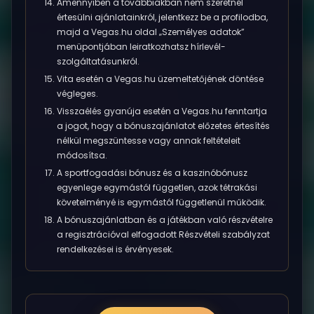
Amennyiben a továbbiakban nem szeretnél
értesülni ajánlatainkról, jelentkezz be a profilodba,
majd a Vegas.hu oldal „Személyes adatok”
menüpontjában leiratkozhatsz hírlevél-
szolgáltatásunkról.
Vita esetén a Vegas.hu üzemeltetőjének döntése
végleges.
Visszaélés gyanúja esetén a Vegas.hu fenntartja
a jogot, hogy a bónuszajánlatot előzetes értesítés
nélkül megszüntesse vagy annak feltételeit
módosítsa.
A sportfogadási bónusz és a kaszinóbónusz
egyenlege egymástól független, azok tétrakási
követelményé is egymástól függetlenül működik.
A bónuszajánlatban és a játékban való részvételre
a regisztrációval elfogadott Részvételi szabályzat
rendelkezései is érvényesek.