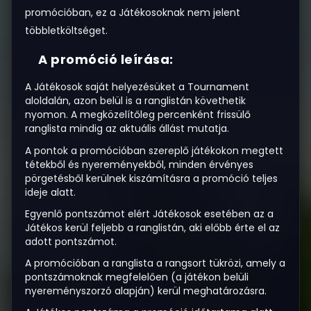
promócióban, ez a Játékosoknak nem jelent
többletköltséget.
A promóció leírása:
A Játékosok saját helyezésüket a Tournament
aloldalán, azon belül is a ranglistán követhetik
nyomon. A megközelítőleg percenként frissülő
ranglista mindig az aktuális állást mutatja.
A pontok a promócióban szereplő játékokon megtett
tétekből és nyereményekből, minden érvényes
pörgetésből kerülnek kiszámításra a promóció teljes
ideje alatt.
Egyenlő pontszámot elért Játékosok esetében az a
Játékos kerül feljebb a ranglistán, aki előbb érte el az
adott pontszámot.
A promócióban a ranglista a rangsort tükrözi, amely a
pontszámoknak megfelelően (a játékon belüli
nyereményszorzó alapján) kerül meghatározásra.