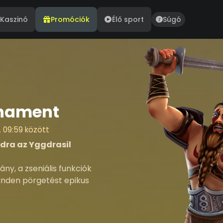
Kaszinó
Promóciók
Élő sport
Súgó
rnament
2. 09:59 között
ndra az Yggdrasil
ány, a zseniális funkciók
inden pörgetést epikus