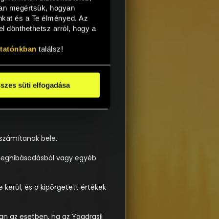
an megértsük, hogyan 
nkat és a Te élményed. Az 
 dönthethetsz arról, hogy a 
ztatónkban
 találsz!
szes süti elfogadása
számítanak bele.
meghibásodásból vagy egyéb
kerül, és a kipörgetett értékek
an az esetben, ha az Yggdrasil