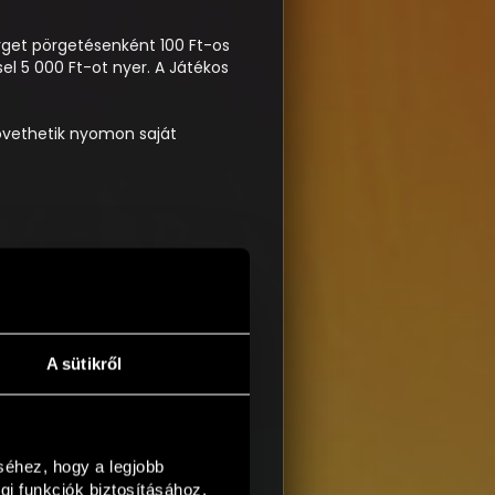
get pörgetésenként 100 Ft-os
el 5 000 Ft-ot nyer. A Játékos
követhetik nyomon saját
A sütikről
hez, hogy a legjobb 
 funkciók biztosításához, 