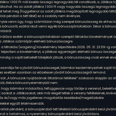
tékra 1 000 Ft-nál kisebb összegű legnagyobb tét vonatkozik, a Játékos t
játszhat. Ha az adott játékra 1 000 Ft vagy nagyobb összegű legnagyobb t
tet tehet meg (függetlenül az adott játékra megállapított legnagyobb téttő
di pénzből is tett tétet) ez a szabály nem érvényes.
énybe venni úgy, hogy számládon még szerepel bónuszösszeg és ehhez ka
bónuszról, ezáltal részt venni egyéb bónuszajánlatokban. Ekkor a bónusz
mládról.
nálása esetén a bónuszajánlatokban szereplő tétrakási követelmények ö
n, a Játékos számláján elérhető bónuszösszegre.
 a tétrakási (wagering) követelmény teljesítésére 2026. 05. 31. 23:59-ig 
 teljesíteni a követelményt, a játékosi egyenlegén elérhető bónusz összege
mindig a saját befizetett tőkéjéből játszik, a bónuszösszeg csak ennek elve
ználja fel a jóváírt bónuszösszeget, bármikor kezdeményezheti saját tők
, ez esetben azonban az előzetesen jóváírt bónuszösszegről lemond.
yzat
„A bónuszok nyújtásának általános feltételei” szakasza alapján az ott
zból, illetve bónusznyereményből nem.
, hogy bármikor módosítsa, felfüggessze vagy törölje a versenyt, beleértve
azokat a Játékosokat, akik már eleget tettek a verseny feltételeinek, kivév
ás és/vagy más jogellenes magatartás kezelésére/megelőzésére.
ételekkel együtt értelmezendők.
l valódi pénzként, a bónuszpénzből tett tétekből bónuszpénzként kerül jóváí
énzt is tartalmaz, a nyeremény bónuszpénzként kerül jóváírásra.