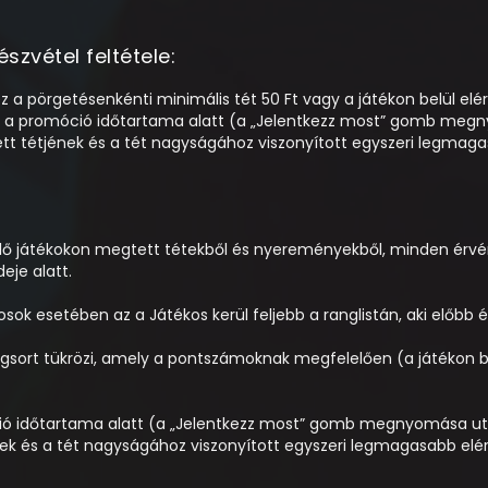
szvétel feltétele:
 a pörgetésenkénti minimális tét 50 Ft vagy a játékon belül e
a a promóció időtartama alatt (a „Jelentkezz most” gomb me
tt tétjének és a tét nagyságához viszonyított egyszeri legmag
ő játékokon megtett tétekből és nyereményekből, minden érvé
eje alatt.
ok esetében az a Játékos kerül feljebb a ranglistán, aki előbb 
ngsort tükrözi, amely a pontszámoknak megfelelően (a játékon b
ó időtartama alatt (a „Jelentkezz most” gomb megnyomása ut
ek és a tét nagyságához viszonyított egyszeri legmagasabb el