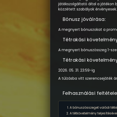
játékszolgáltató által a játékon 
közzétett szabályok érvényesek.
Bónusz jóváírása:
A megnyert bónuszokat a promóc
Tétrakási követelmény
A megnyert bónuszösszeg 1-sze
Tétrakási követelmény 
2026. 05. 31. 23:59-ig
A túlzásba vitt szerencsejáték 
Felhasználási feltétel
A bónuszösszeget valódi tétké
A tétkövetelmény teljesítésév