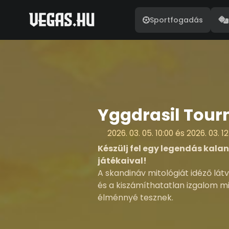
Sportfogadás
Yggdrasil Tou
2026. 03. 05. 10:00 és 2026. 03. 1
Készülj fel egy legendás kala
játékaival!
A skandináv mitológiát idéző látv
és a kiszámíthatatlan izgalom m
élménnyé tesznek.