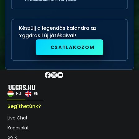
Készülj a legendás kalandra az
Yggdrasil új játékaival!
CSATLAKOZOM
HU
EN
Segíthetünk?
Live Chat
Kapcsolat
GYIK