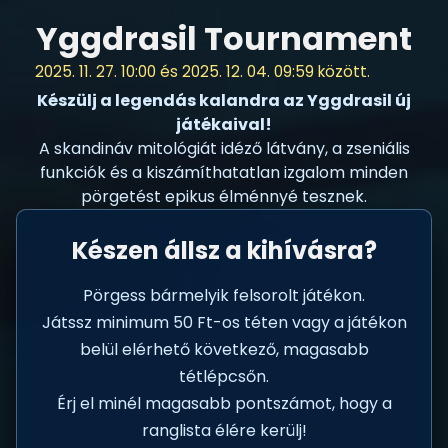
Yggdrasil Tournament
2025. 11. 27. 10:00 és 2025. 12. 04. 09:59 között.
Készülj a legendás kalandra az Yggdrasil új
játékaival!
A skandináv mitológiát idéző látvány, a zseniális
funkciók és a kiszámíthatatlan izgalom minden
pörgetést epikus élménnyé tesznek.
Készen állsz a kihívásra?
Pörgess bármelyik felsorolt játékon.
Játssz minimum 50 Ft-os téten vagy a játékon
belül elérhető következő, magasabb
tétlépcsőn.
Érj el minél magasabb pontszámot, hogy a
ranglista élére kerülj!