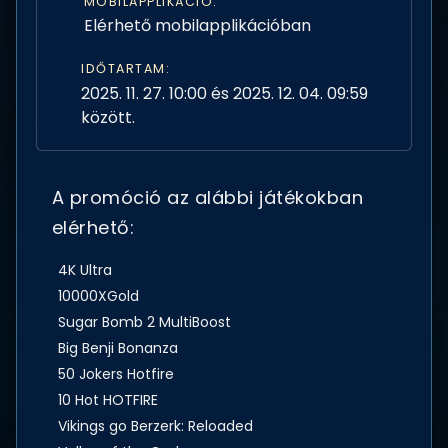
MOBILAPPLIKÁCIÓ:
Elérhető mobilapplikációban
IDŐTARTAM:
2025. 11. 27. 10:00 és 2025. 12. 04. 09:59
között.
A promóció az alábbi játékokban
elérhető:
4K Ultra
10000XGold
Sugar Bomb 2 MultiBoost
Big Benji Bonanza
50 Jokers Hotfire
10 Hot HOTFIRE
Vikings go Berzerk: Reloaded