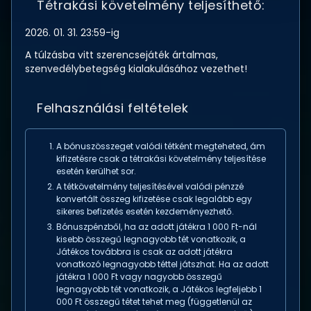
Tétrakási követelmény teljesíthető:
2026. 01. 31. 23:59-ig
A túlzásba vitt szerencsejáték ártalmas,
szenvedélybetegség kialakulásához vezethet!
Felhasználási feltételek
A bónuszösszeget valódi tétként megteheted, ám
kifizetésre csak a tétrakási követelmény teljesítése
esetén kerülhet sor.
A tétkövetelmény teljesítésével valódi pénzzé
konvertált összeg kifizetése csak legalább egy
sikeres befizetés esetén kezdeményezhető.
Bónuszpénzből, ha az adott játékra 1 000 Ft-nál
kisebb összegű legnagyobb tét vonatkozik, a
Játékos továbbra is csak az adott játékra
vonatkozó legnagyobb téttel játszhat. Ha az adott
játékra 1 000 Ft vagy nagyobb összegű
legnagyobb tét vonatkozik, a Játékos legfeljebb 1
000 Ft összegű tétet tehet meg (függetlenül az