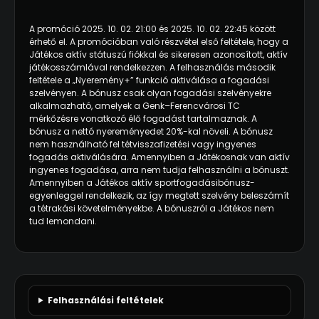
A promóció 2025. 10. 02. 21:00 és 2025. 10. 02. 22:45 között 
érhető el. A promócióban való részvétel első feltétele, hogy a 
Játékos aktív státuszú fiókkal és sikeresen azonosított, aktív 
játékosszámlával rendelkezzen. A felhasználás második 
feltétele a „Nyeremény+” funkció aktiválása a fogadási 
szelvényen. A bónusz csak olyan fogadási szelvényekre 
alkalmazható, amelyek a Genk–Ferencvárosi TC 
mérkőzésre vonatkozó élő fogadást tartalmaznak. A 
bónusz a nettó nyereményedet 20%-kal növeli. A bónusz 
nem használható fel tétvisszafizetési vagy ingyenes 
fogadás aktiválására. Amennyiben a Játékosnak van aktív 
ingyenes fogadása, arra nem tudja felhasználni a bónuszt. 
Amennyiben a Játékos aktív sportfogadásibónusz-
egyenleggel rendelkezik, az így megtett szelvény beleszámít 
a tétrakási követelményekbe. A bónuszról a Játékos nem 
tud lemondani. 

Felhasználási feltételek