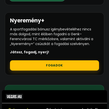
Nyeremény+
A sportfogadási bónusz igénybevételéhez nincs
más dolgod, mint élőben fogadni a Genk–
Ferencvárosi TC mérkőzésre, valamint aktiválni a
„Nyeremény+” csúszkát a fogadási szelvényen.
Játssz, fogadj, nyerj!
FOGADOK
Röviden a feltételekről
Bónusz típusa