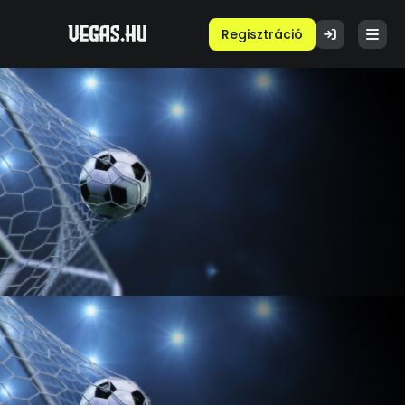
Regisztráció