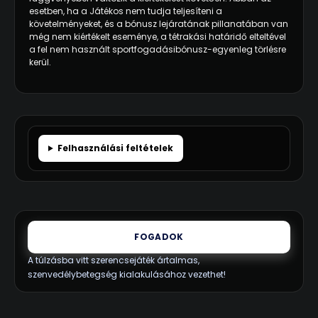
esetben, ha a Játékos nem tudja teljesíteni a 
követelményeket, és a bónusz lejáratának pillanatában van 
még nem kiértékelt eseménye, a tétrakási határidő elteltével 
a fel nem használt sportfogadásibónusz-egyenleg törlésre 
kerül.

Felhasználási feltételek
FOGADOK
A túlzásba vitt szerencsejáték ártalmas,
szenvedélybetegség kialakulásához vezethet!