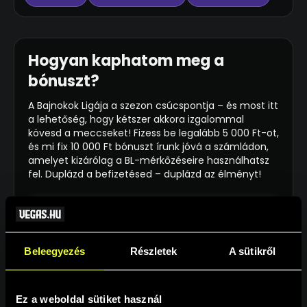
Hogyan kaphatom meg a
bónuszt?
A Bajnokok Ligája a szezon csúcspontja – és most itt
a lehetőség, hogy kétszer akkora izgalommal
kövesd a meccseket! Fizess be legalább 5 000 Ft-ot,
és mi fix 10 000 Ft bónuszt írunk jóvá a számládon,
amelyet kizárólag a BL-mérkőzéseire használhatsz
fel. Duplázd a befizetésed – duplázd az élményt!
FOGADOK
Beleegyezés
Részletek
A sütikről
Részvételi szabályzat
Ez a weboldal sütiket használ