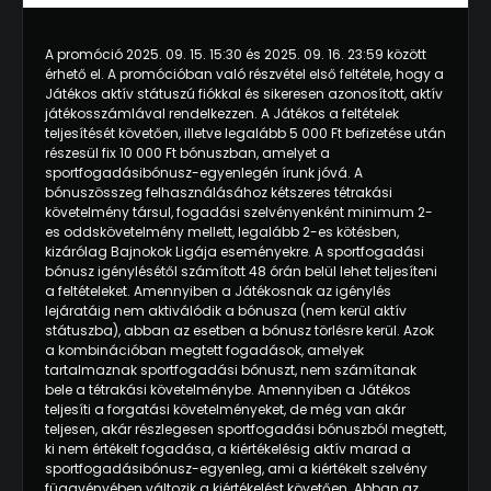
A promóció 2025. 09. 15. 15:30 és 2025. 09. 16. 23:59 között 
érhető el. A promócióban való részvétel első feltétele, hogy a 
Játékos aktív státuszú fiókkal és sikeresen azonosított, aktív 
játékosszámlával rendelkezzen. A Játékos a feltételek 
teljesítését követően, illetve legalább 5 000 Ft befizetése után 
részesül fix 10 000 Ft bónuszban, amelyet a 
sportfogadásibónusz-egyenlegén írunk jóvá. A 
bónuszösszeg felhasználásához kétszeres tétrakási 
követelmény társul, fogadási szelvényenként minimum 2-
es oddskövetelmény mellett, legalább 2-es kötésben, 
kizárólag Bajnokok Ligája eseményekre. A sportfogadási 
bónusz igénylésétől számított 48 órán belül lehet teljesíteni 
a feltételeket. Amennyiben a Játékosnak az igénylés 
lejáratáig nem aktiválódik a bónusza (nem kerül aktív 
státuszba), abban az esetben a bónusz törlésre kerül. Azok 
a kombinációban megtett fogadások, amelyek 
tartalmaznak sportfogadási bónuszt, nem számítanak 
bele a tétrakási követelménybe. Amennyiben a Játékos 
teljesíti a forgatási követelményeket, de még van akár 
teljesen, akár részlegesen sportfogadási bónuszból megtett, 
ki nem értékelt fogadása, a kiértékelésig aktív marad a 
sportfogadásibónusz-egyenleg, ami a kiértékelt szelvény 
függvényében változik a kiértékelést követően. Abban az 