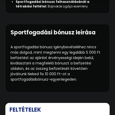
Sportfogadási bónusz felhasználásánál a
tétrakási feltétel:
Bajnokok Ligája esemény
Sportfogadási bónusz leírása
A sportfogadási bónusz igénybevételéhez nincs 
más dolgod, mint megtenni egy legalább 5 000 Ft 
befizetést az ajánlat érvényességi idején belül, 
kiválasztani a megfelelő bónuszt a befizetési 
oldalon, és az összeg befizetését követően 
jóváírunk Neked fix 10 000 Ft-ot a 
sportfogadásibónusz-egyenlegeden.

FELTÉTELEK