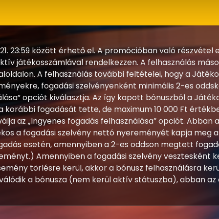
 aktív játékosszámlával rendelkezzen. A felhasználás másod
aloldalon. A felhasználás további feltételei, hogy a Játé
nyekre, fogadási szelvényenként minimális 2-es oddsköv
lása” opciót kiválasztja. Az így kapott bónuszból a Ját
 korábbi fogadását tette, de maximum 10 000 Ft értékben
iválja az „Ingyenes fogadás felhasználása” opciót. Abban 
tékos a fogadási szelvény nettó nyereményét kapja meg a
 fogadás esetén, amennyiben a 2-es oddson megtett fogadá
reményt.) Amennyiben a fogadási szelvény vesztesként ker
emény törlésre kerül, akkor a bónusz felhasználásra kerül
válódik a bónusza (nem kerül aktív státuszba), abban az e