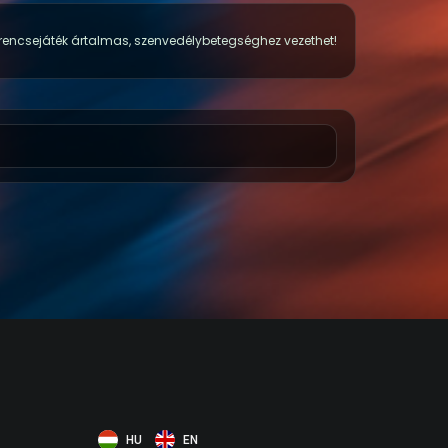
zerencsejáték ártalmas, szenvedélybetegséghez vezethet!
HU
EN