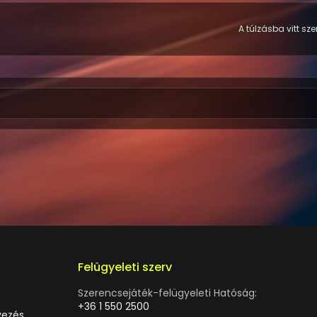
A túlzásba vitt s
Felügyeleti szerv
Szerencsejáték-felügyeleti Hatóság:
+36 1 550 2500
vezés