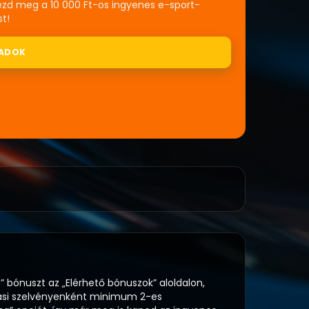
ezd meg a 10 000 Ft-os ingyenes e-sport-
t!
ADOK
 bónuszt az „Elérhető bónuszok” aloldalon,
ási szelvényenként minimum 2-es