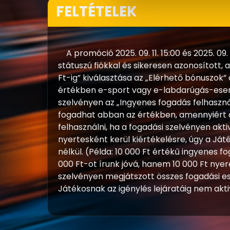
FELTÉTELEK
    A promóció 2025. 09. 11. 15:00 és 2025. 09. 21. 23:59 között érhető el. A promócióban való részvétel első feltétele, hogy a Játékos aktív 
státuszú fiókkal és sikeresen azonosított,
Ft-ig” kiválasztása az „Elérhető bónuszok” 
értékben e-sport vagy e-labdarúgás-esemé
szelvényen az „Ingyenes fogadás felhaszná
fogadhat abban az értékben, amennyiért a
felhasználni, ha a fogadási szelvényen akt
nyertesként kerül kiértékelésre, úgy a Já
nélkül. (Példa: 10 000 Ft értékű ingyenes
000 Ft-ot írunk jóvá, hanem 10 000 Ft nye
szelvényen megjátszott összes fogadási es
Játékosnak az igénylés lejáratáig nem akti