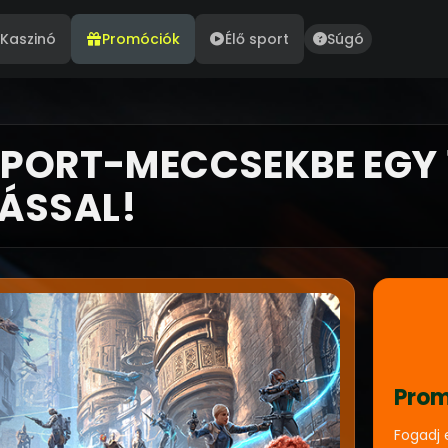
Kaszinó
Promóciók
Élő sport
Súgó
SPORT-MECCSEKBE EGY 
ÁSSAL!
Prom
Fogadj 