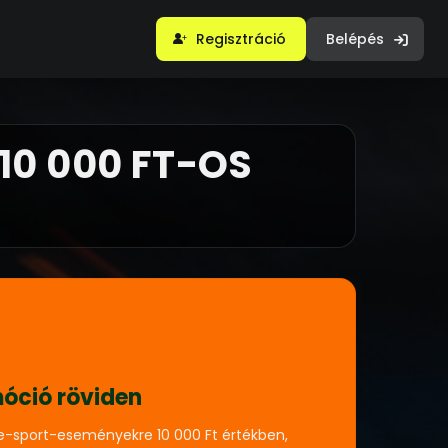
Regisztráció
Belépés
10 000 FT-OS
óció röviden
e-sport-eseményekre 10 000 Ft értékben,