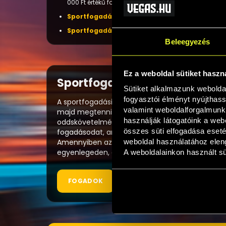
000 Ft értékű fogadás.
Sportfogadási bónusz mértéke:
A megtett tét 
Sportfogadási bónusz felhasználható:
Az igény
Beleegyezés
Ez a weboldal sütiket haszn
Sportfogadási bónusz leírása
Sütiket alkalmazunk webolda
fogyasztói élményt nyújthass
A sportfogadási bónusz igénybevételéhez nincs m
valamint weboldalforgalmunk
majd megtenni a fogadásodat maximum 10 000 
használják látogatóink a webo
oddskövetelménnyel. A fogadás megtételekor ak
összes süti elfogadása eseté
fogadásodat, amelyet csak egy összegben tuds
Amennyiben az így megtett fogadásod nyerteskén
weboldal használatához eleng
egyenlegeden, a megtett tét nélkül.
A weboldalainkon használt süt
FOGADOK