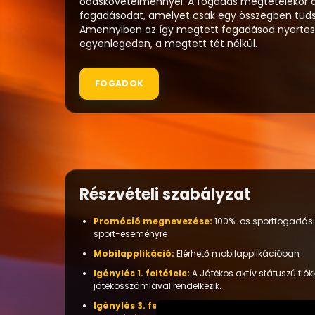
oddskövetelménnyel. A fogadás megtételekor ak
fogadásodat, amelyet csak egy összegben tuds
Amennyiben az így megtett fogadásod nyerteskén
egyenlegeden, a megtett tét nélkül.
FOGADOK
Részvételi szabályzat
Promóció megnevezése:
100%-os sportfogadási
sport-eseményre
Mobilapplikáció:
Elérhető mobilapplikációban
Igénylés 1. feltétele:
A Játékos aktív státuszú fiókk
játékosszámlával rendelkezik.
Igénylés 3. feltétele:
E-sport vagy e-labdarúgá